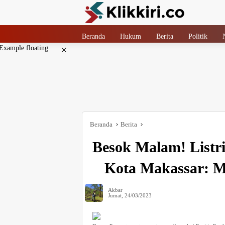
Langsung
ke
konten
Beranda
Hukum
Berita
Politik
×
Beranda
Berita
Besok Malam! Listr
Kota Makassar: M
Akbar
Jumat, 24/03/2023