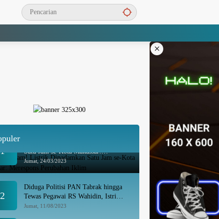
×
opuler
Besok Malam! Listrik Dipadamkan
1
Satu Jam se-Kota Makassar:
Merespons Perubahan Iklim
Jumat, 24/03/2023
Diduga Politisi PAN Tabrak hingga
2
Tewas Pegawai RS Wahidin, Istri
Korban: Kami Tak Terima
Jumat, 11/08/2023