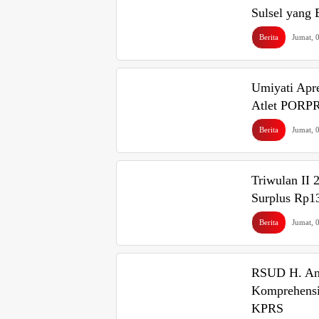
Sulsel yang
Berita
Jumat, 
Umiyati Apr
Atlet PORPR
Berita
Jumat, 
Triwulan II 
Surplus Rp13
Berita
Jumat, 
RSUD H. And
Komprehensi
KPRS