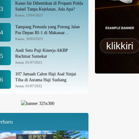
Kasus Ini Dihentikan di Propam Polda
3
Sulsel Tanpa Kejelasan, Ada Apa?
Kamis, 13/04/2023
Tampang Pemuda yang Potong Jalan
4
Pas Depan RI-1 di Makassar
Ditangkap, Ternyata Joki Balapan Liar
Kamis, 30/03/2023
Andi Seto Puji Kinerja AKBP
5
Rachmat Sumekar
Jumat, 01/07/2022
107 Jamaah Calon Haji Asal Sinjai
6
Tiba di Asrama Haji Sudiang
Jumat, 01/07/2022
erbaru