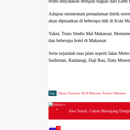
resmi dinyatakan menjadi bagian dari Earth
Adapun momentum pemadaman listrik seren
akan dipusatkan di beberapa titik di Kota Ma
Yakni, Trans Studio Mal Makassar, Monume
dan beberapa hotel di Makassar.
Serta sejumlah ruas jalan seperti Jalan M
Sudirman, Ratulangi, Haji Bau, Datu Museng
Tag:
Danny Pomanto
DLH Makassar
Pemkot Makassar
Jiwa Sosial, Camat Mamajang Dampin
18