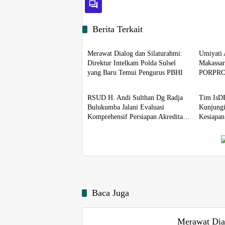
Berita Terkait
Berita
Berita
Merawat Dialog dan Silaturahmi:
Umiyati 
Direktur Intelkam Polda Sulsel
Makassar
yang Baru Temui Pengurus PBHI
PORPRO
Berita
Berita
Ketenaga
RSUD H. Andi Sulthan Dg Radja
Tim IsDB
Bulukumba Jalani Evaluasi
Kunjungi
Komprehensif Persiapan Akreditasi
Kesiapan
oleh Tim Surveyor LAM-KPRS
Baca Juga
Merawat Dial