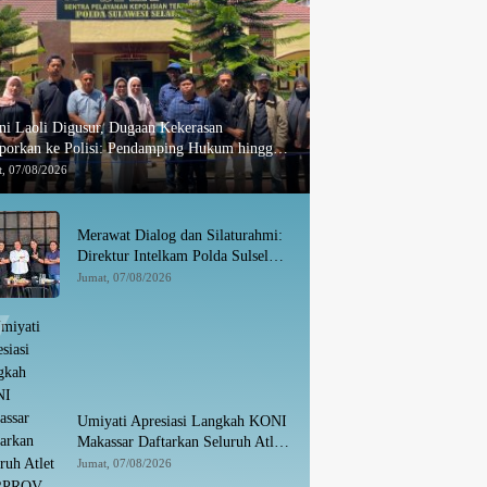
ni Laoli Digusur, Dugaan Kekerasan
aporkan ke Polisi: Pendamping Hukum hingga
andang Disabilitas Jadi Korban
t, 07/08/2026
Merawat Dialog dan Silaturahmi:
Direktur Intelkam Polda Sulsel
yang Baru Temui Pengurus PBHI
Jumat, 07/08/2026
Umiyati Apresiasi Langkah KONI
Makassar Daftarkan Seluruh Atlet
PORPROV ke BPJS
Jumat, 07/08/2026
Ketenagakerjaan