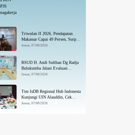
Triwulan II 2026, Pendapatan
Makassar Capai 49 Persen, Surplus
Rp130 Miliar
Jumat, 07/08/2026
RSUD H. Andi Sulthan Dg Radja
Bulukumba Jalani Evaluasi
Komprehensif Persiapan
Jumat, 07/08/2026
Akreditasi oleh Tim Surveyor
LAM-KPRS
Tim IsDB Regional Hub Indonesia
Kunjungi UIN Alauddin, Cek
Kesiapan Implementasi Proyek 1
Jumat, 07/08/2026
T