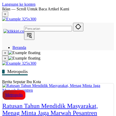
Langsung ke konten
Iklan — Scroll Untuk Baca Artikel Kami
×
Beranda
Hukum
×
Berita
×
Politik
Narasi
Daerah
Metropolis
Metropolis
Eksekutif
Berita Seputar Ibu Kota
Metropolis
Ratusan Tahun Mendidik Masyarakat,
Menag Minta Jaga Marwah Pesantren