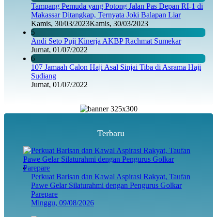
Tampang Pemuda yang Potong Jalan Pas Depan RI-1 di
Makassar Ditangkap, Ternyata Joki Balapan Liar
Kamis, 30/03/2023
Kamis, 30/03/2023
5
Andi Seto Puji Kinerja AKBP Rachmat Sumekar
Jumat, 01/07/2022
6
107 Jamaah Calon Haji Asal Sinjai Tiba di Asrama Haji
Sudiang
Jumat, 01/07/2022
Terbaru
Perkuat Barisan dan Kawal Aspirasi Rakyat, Taufan
Pawe Gelar Silaturahmi dengan Pengurus Golkar
Parepare
Minggu, 09/08/2026