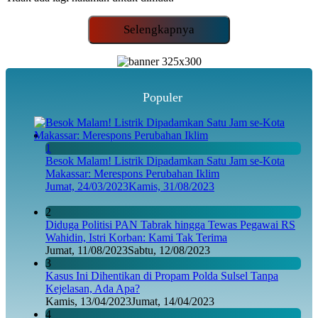
Selengkapnya
Populer
1
Besok Malam! Listrik Dipadamkan Satu Jam se-Kota
Makassar: Merespons Perubahan Iklim
Jumat, 24/03/2023
Kamis, 31/08/2023
2
Diduga Politisi PAN Tabrak hingga Tewas Pegawai RS
Wahidin, Istri Korban: Kami Tak Terima
Jumat, 11/08/2023
Sabtu, 12/08/2023
3
Kasus Ini Dihentikan di Propam Polda Sulsel Tanpa
Kejelasan, Ada Apa?
Kamis, 13/04/2023
Jumat, 14/04/2023
4