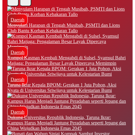
Daerah
Menyulam Harapan di Tengah Musibah, PSMTI dan Lions
Club Bantu Korban Kebakaran Tallo
Daerah
Kompol Kasman Kembali Mengabdi di Sulsel, Syamsul Bahri
Majjaga: Pengalaman Besar Layak Dipercaya Memimpin
Daerah
Taruna Ikrar Kepala BPOM: Gerakan 1 Juta Pohon, Aksi
Nyata di Universitas Sriwijaya untuk Kelestarian Bumi
Daerah
Dukung Universitas Republik Indonesia, Taruna Ikrar:
Kampus Harus Menjadi Jantung Peradaban seperti Jepang dan
China Wujudkan Indonesia Emas 2045