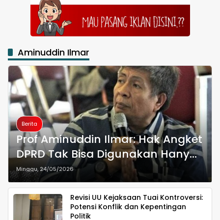
Aminuddin Ilmar
Berita
Prof Aminuddin Ilmar: Hak Angket
DPRD Tak Bisa Digunakan Hanya
karena ‘Desas-desus’
Minggu, 24/05/2026
Revisi UU Kejaksaan Tuai Kontroversi:
Potensi Konflik dan Kepentingan
Politik