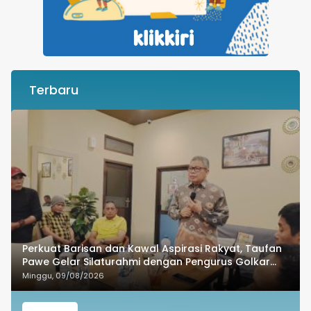
Terbaru
Perkuat Barisan dan Kawal Aspirasi Rakyat, Taufan
Pawe Gelar Silaturahmi dengan Pengurus Golkar
Parepare
Minggu, 09/08/2026