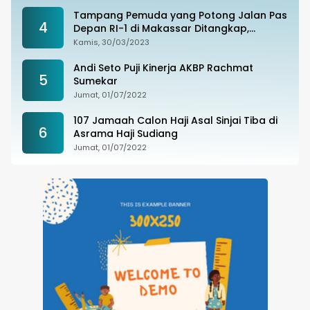
Tampang Pemuda yang Potong Jalan Pas
4
Depan RI-1 di Makassar Ditangkap,
Ternyata Joki Balapan Liar
Kamis, 30/03/2023
Andi Seto Puji Kinerja AKBP Rachmat
5
Sumekar
Jumat, 01/07/2022
107 Jamaah Calon Haji Asal Sinjai Tiba di
6
Asrama Haji Sudiang
Jumat, 01/07/2022