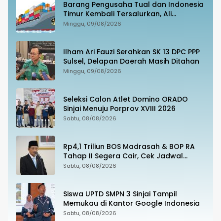
Barang Pengusaha Tual dan Indonesia
Timur Kembali Tersalurkan, Ali
Mardana Apresiasi Penyelesaian Afid
Minggu, 09/08/2026
Logistik dan Tanto Intim Line
Ilham Ari Fauzi Serahkan SK 13 DPC PPP
Sulsel, Delapan Daerah Masih Ditahan
Minggu, 09/08/2026
Seleksi Calon Atlet Domino ORADO
Sinjai Menuju Porprov XVIII 2026
Sabtu, 08/08/2026
Rp4,1 Triliun BOS Madrasah & BOP RA
Tahap II Segera Cair, Cek Jadwal
Pengajuannya!
Sabtu, 08/08/2026
Siswa UPTD SMPN 3 Sinjai Tampil
Memukau di Kantor Google Indonesia
Sabtu, 08/08/2026