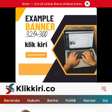
Langsung
×
Iklan — Scroll Untuk Baca Artikel Kami
ke
konten
Beranda
Hukum
Berita
Politik
Narasi
Daer