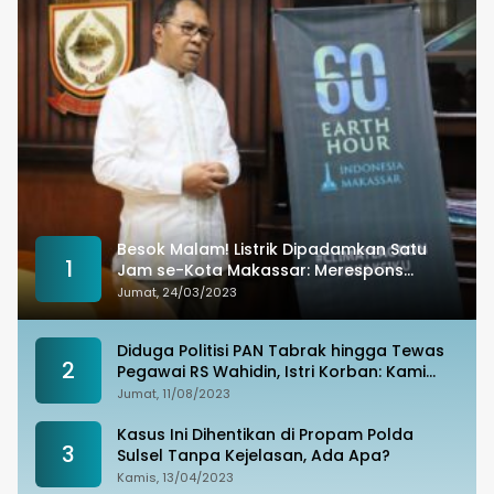
Besok Malam! Listrik Dipadamkan Satu
1
Jam se-Kota Makassar: Merespons
Perubahan Iklim
Jumat, 24/03/2023
Diduga Politisi PAN Tabrak hingga Tewas
2
Pegawai RS Wahidin, Istri Korban: Kami
Tak Terima
Jumat, 11/08/2023
Kasus Ini Dihentikan di Propam Polda
3
Sulsel Tanpa Kejelasan, Ada Apa?
Kamis, 13/04/2023