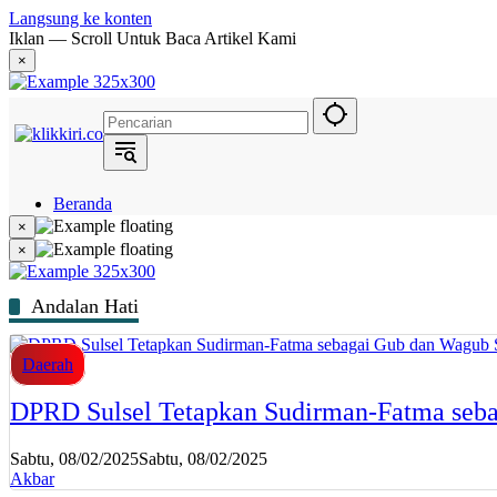
Langsung ke konten
Iklan — Scroll Untuk Baca Artikel Kami
×
Beranda
Hukum
×
Berita
×
Politik
Narasi
Daerah
Andalan Hati
Metropolis
Eksekutif
Daerah
DPRD Sulsel Tetapkan Sudirman-Fatma sebag
Sabtu, 08/02/2025
Sabtu, 08/02/2025
Akbar