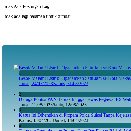
Tidak Ada Postingan Lagi.
Tidak ada lagi halaman untuk dimuat.
1
Besok Malam! Listrik Dipadamkan Satu Jam se-Kota Makass
Jumat, 24/03/2023
Kamis, 31/08/2023
2
Diduga Politisi PAN Tabrak hingga Tewas Pegawai RS Wahi
Jumat, 11/08/2023
Sabtu, 12/08/2023
3
Kasus Ini Dihentikan di Propam Polda Sulsel Tanpa Kejela
Kamis, 13/04/2023
Jumat, 14/04/2023
4
Tampang Pemuda yang Potong Jalan Pas Depan RI-1 di Maka