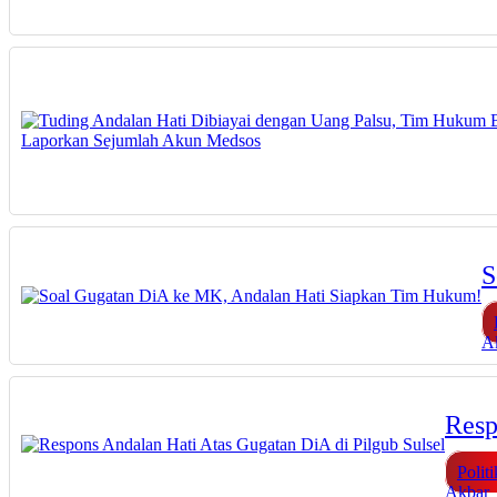
S
A
Resp
Politi
Akbar