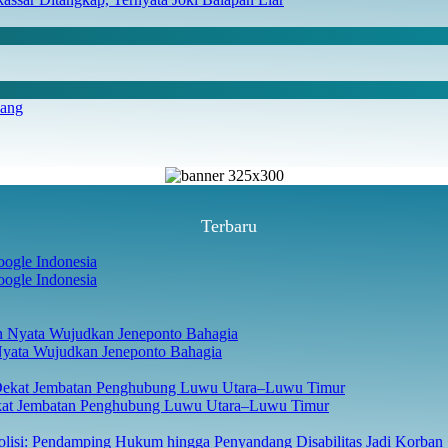
iang
Terbaru
ogle Indonesia
Nyata Wujudkan Jeneponto Bahagia
ekat Jembatan Penghubung Luwu Utara–Luwu Timur