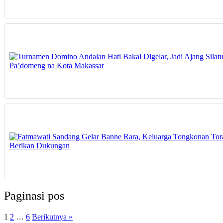
Paginasi pos
1
2
…
6
Berikutnya »