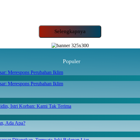
Selengkapnya
Populer
ar: Merespons Perubahan Iklim
din, Istri Korban: Kami Tak Terima
san, Ada Apa?
ssar Ditangkap, Ternyata Joki Balapan Liar