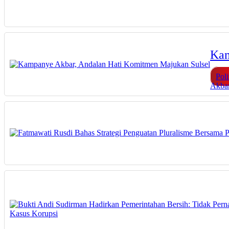
Kam
Poli
Akba