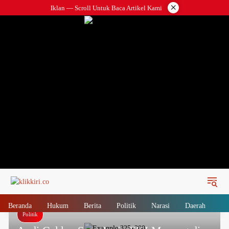
Langsung
×
Iklan — Scroll Untuk Baca Artikel Kami
ke
konten
Beranda
Hukum
Berita
Politik
Narasi
Daerah
Me
Politik