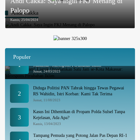
Andi Cakka: Saya Ingin FKJ Menang di
Palopo
Andi Cakka
Kamis, 25/04/2024
Populer
Besok Malam! Listrik Dipadamkan Satu Jam se-Kota
1
Makassar: Merespons Perubahan Iklim
Jumat, 24/03/2023
Diduga Politisi PAN Tabrak hingga Tewas Pegawai
2
RS Wahidin, Istri Korban: Kami Tak Terima
Jumat, 11/08/2023
Kasus Ini Dihentikan di Propam Polda Sulsel Tanpa
3
Kejelasan, Ada Apa?
Kamis, 13/04/2023
Tampang Pemuda yang Potong Jalan Pas Depan RI-1