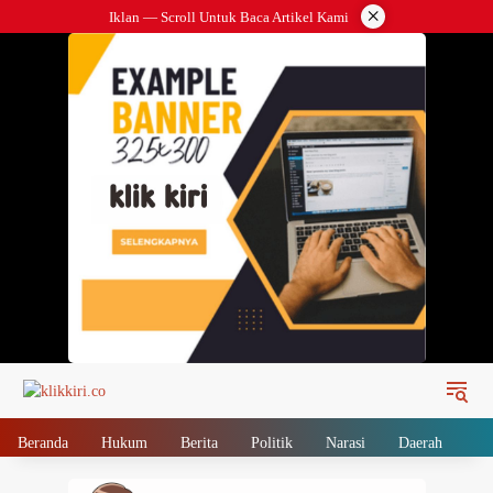
Langsung
×
Iklan — Scroll Untuk Baca Artikel Kami
ke
konten
Beranda
Hukum
Berita
Politik
Narasi
Daerah
Me