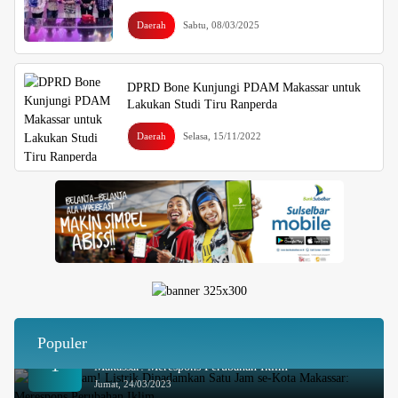
Daerah
Sabtu, 08/03/2025
DPRD Bone Kunjungi PDAM Makassar untuk
Lakukan Studi Tiru Ranperda
Daerah
Selasa, 15/11/2022
Populer
Besok Malam! Listrik Dipadamkan Satu Jam se-Kota
1
Makassar: Merespons Perubahan Iklim
Jumat, 24/03/2023