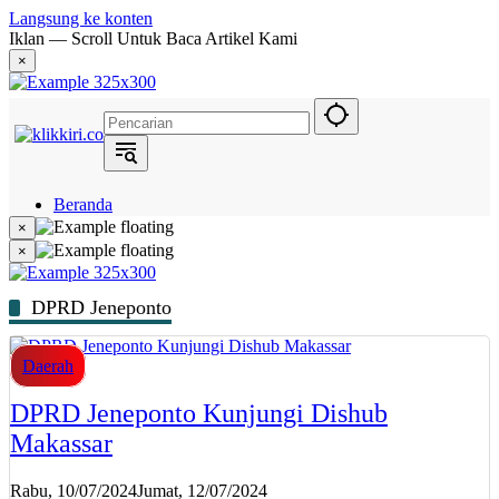
Langsung ke konten
Iklan — Scroll Untuk Baca Artikel Kami
×
Beranda
Hukum
×
Berita
×
Politik
Narasi
Daerah
DPRD Jeneponto
Metropolis
Eksekutif
Daerah
DPRD Jeneponto Kunjungi Dishub
Makassar
Rabu, 10/07/2024
Jumat, 12/07/2024