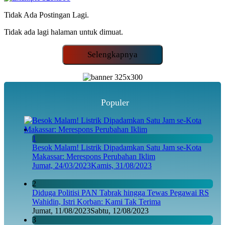
Tidak Ada Postingan Lagi.
Tidak ada lagi halaman untuk dimuat.
Selengkapnya
Populer
1
Besok Malam! Listrik Dipadamkan Satu Jam se-Kota
Makassar: Merespons Perubahan Iklim
Jumat, 24/03/2023
Kamis, 31/08/2023
2
Diduga Politisi PAN Tabrak hingga Tewas Pegawai RS
Wahidin, Istri Korban: Kami Tak Terima
Jumat, 11/08/2023
Sabtu, 12/08/2023
3