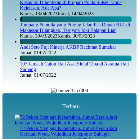
Kasus Ini Dihentikan di Propam Polda Sulsel Tanpa
Kejelasan, Ada Apa?
Kamis, 13/04/2023
Jumat, 14/04/2023
4
Tampang Pemuda yang Potong Jalan Pas Depan RI-1 di
Makassar Ditangkap, Ternyata Joki Balapan Liar
Kamis, 30/03/2023
Kamis, 30/03/2023
5
Andi Seto Puji Kinerja AKBP Rachmat Sumekar
Jumat, 01/07/2022
6
107 Jamaah Calon Haji Asal Sinjai Tiba di Asrama Haji
Sudiang
Jumat, 01/07/2022
Terbaru
72 Pekan Menjaga Kebersihan, Jumat Bersih Jadi
Gerakan Nyata Wujudkan Jeneponto Bahagia