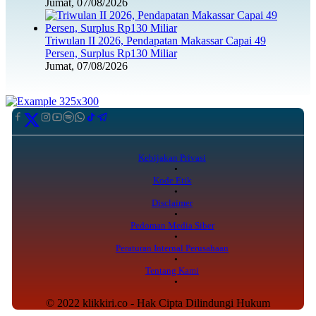
Jumat, 07/08/2026
Triwulan II 2026, Pendapatan Makassar Capai 49
Persen, Surplus Rp130 Miliar
Jumat, 07/08/2026
Kebijakan Privasi
Kode Etik
Disclaimer
Pedoman Media Siber
Peraturan Internal Perusahaan
Tentang Kami
© 2022 klikkiri.co - Hak Cipta Dilindungi Hukum