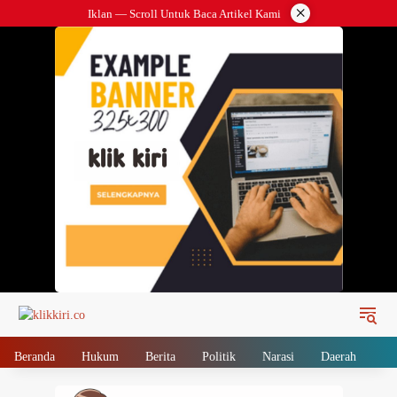
Langsung
×
Iklan — Scroll Untuk Baca Artikel Kami
ke
konten
Beranda
Hukum
Berita
Politik
Narasi
Daerah
Me