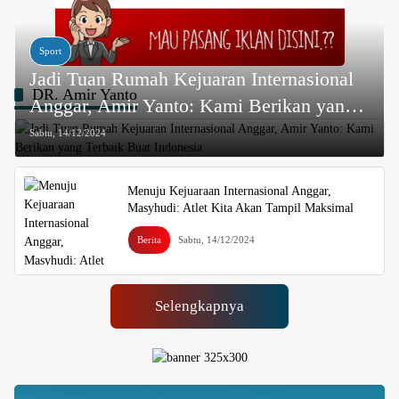
Sport
Jadi Tuan Rumah Kejuaran Internasional
DR. Amir Yanto
Anggar, Amir Yanto: Kami Berikan yang
Terbaik Buat Indonesia
Sabtu, 14/12/2024
Menuju Kejuaraan Internasional Anggar,
Masyhudi: Atlet Kita Akan Tampil Maksimal
Berita
Sabtu, 14/12/2024
Selengkapnya