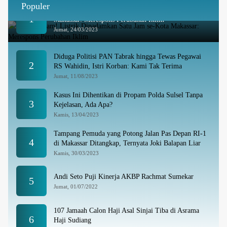
Populer
Besok Malam! Listrik Dipadamkan Satu Jam se-Kota
1
Makassar: Merespons Perubahan Iklim
Jumat, 24/03/2023
Diduga Politisi PAN Tabrak hingga Tewas Pegawai
2
RS Wahidin, Istri Korban: Kami Tak Terima
Jumat, 11/08/2023
Kasus Ini Dihentikan di Propam Polda Sulsel Tanpa
3
Kejelasan, Ada Apa?
Kamis, 13/04/2023
Tampang Pemuda yang Potong Jalan Pas Depan RI-1
4
di Makassar Ditangkap, Ternyata Joki Balapan Liar
Kamis, 30/03/2023
Andi Seto Puji Kinerja AKBP Rachmat Sumekar
5
Jumat, 01/07/2022
107 Jamaah Calon Haji Asal Sinjai Tiba di Asrama
6
Haji Sudiang