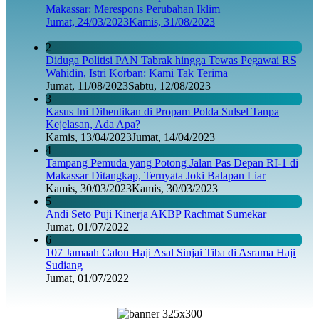
Makassar: Merespons Perubahan Iklim
Jumat, 24/03/2023
Kamis, 31/08/2023
2
Diduga Politisi PAN Tabrak hingga Tewas Pegawai RS
Wahidin, Istri Korban: Kami Tak Terima
Jumat, 11/08/2023
Sabtu, 12/08/2023
3
Kasus Ini Dihentikan di Propam Polda Sulsel Tanpa
Kejelasan, Ada Apa?
Kamis, 13/04/2023
Jumat, 14/04/2023
4
Tampang Pemuda yang Potong Jalan Pas Depan RI-1 di
Makassar Ditangkap, Ternyata Joki Balapan Liar
Kamis, 30/03/2023
Kamis, 30/03/2023
5
Andi Seto Puji Kinerja AKBP Rachmat Sumekar
Jumat, 01/07/2022
6
107 Jamaah Calon Haji Asal Sinjai Tiba di Asrama Haji
Sudiang
Jumat, 01/07/2022