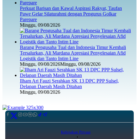
Perkuat Barisan dan Kawal Aspirasi Rakyat, Taufan
Pawe Gelar Silaturahmi dengan Pengurus Golkar
Parepare
Minggu, 09/08/2026
Barang Pengusaha Tual dan Indonesia Timur Kembali
Tersalurkan, Ali Mardana Apresiasi Penyelesaian Afid
Logistik dan Tanto Intim Line
Minggu, 09/08/2026
Minggu, 09/08/2026
Ilham Ari Fauzi Serahkan SK 13 DPC PPP Sulsel,
Delapan Daerah Masih Ditahan
Minggu, 09/08/2026
Kebijakan Privasi