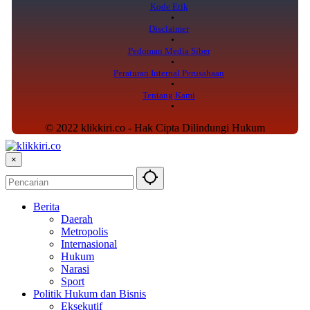
Kode Etik
Disclaimer
Pedoman Media Siber
Peraturan Internal Perusahaan
Tentang Kami
© 2022 klikkiri.co - Hak Cipta Dilindungi Hukum
×
Berita
Daerah
Metropolis
Internasional
Hukum
Narasi
Sport
Politik Hukum dan Bisnis
Eksekutif