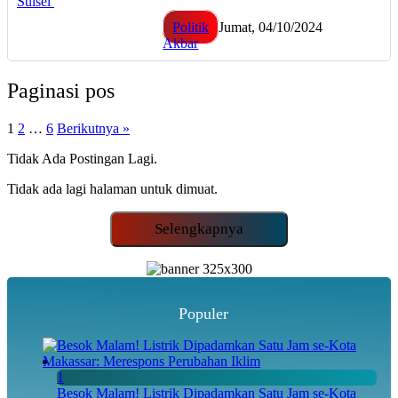
Politik
Jumat, 04/10/2024
Akbar
Paginasi pos
1
2
…
6
Berikutnya »
Tidak Ada Postingan Lagi.
Tidak ada lagi halaman untuk dimuat.
Selengkapnya
Populer
1
Besok Malam! Listrik Dipadamkan Satu Jam se-Kota