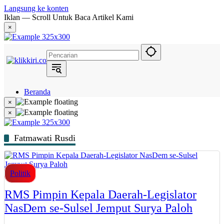
Langsung ke konten
Iklan — Scroll Untuk Baca Artikel Kami
×
Beranda
Hukum
×
Berita
×
Politik
Narasi
Daerah
Fatmawati Rusdi
Metropolis
Eksekutif
Politik
RMS Pimpin Kepala Daerah-Legislator
NasDem se-Sulsel Jemput Surya Paloh