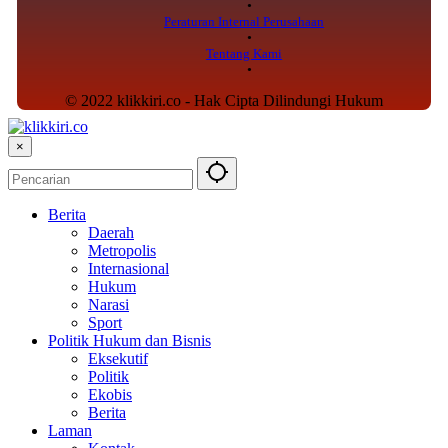
Peraturan Internal Perusahaan
Tentang Kami
© 2022 klikkiri.co - Hak Cipta Dilindungi Hukum
×
Berita
Daerah
Metropolis
Internasional
Hukum
Narasi
Sport
Politik Hukum dan Bisnis
Eksekutif
Politik
Ekobis
Berita
Laman