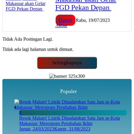
FGD Pekan Depan
Daerah
Rabu, 19/07/2023
Akbar
Tidak Ada Postingan Lagi.
Tidak ada lagi halaman untuk dimuat.
Selengkapnya
Populer
1
Besok Malam! Listrik Dipadamkan Satu Jam se-Kota
Makassar: Merespons Perubahan Iklim
Jumat, 24/03/2023
Kamis, 31/08/2023