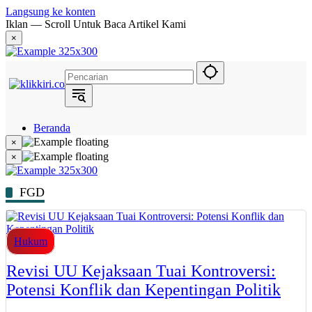
Langsung ke konten
Iklan — Scroll Untuk Baca Artikel Kami
×
Beranda
Hukum
×
Berita
×
Politik
Narasi
Daerah
FGD
Metropolis
Eksekutif
Hukum
Revisi UU Kejaksaan Tuai Kontroversi:
Potensi Konflik dan Kepentingan Politik