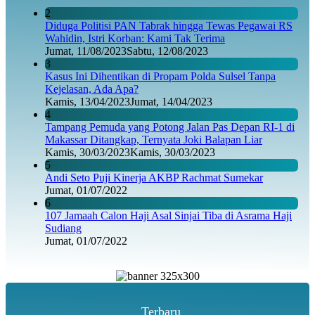
2
Diduga Politisi PAN Tabrak hingga Tewas Pegawai RS
Wahidin, Istri Korban: Kami Tak Terima
Jumat, 11/08/2023
Sabtu, 12/08/2023
3
Kasus Ini Dihentikan di Propam Polda Sulsel Tanpa
Kejelasan, Ada Apa?
Kamis, 13/04/2023
Jumat, 14/04/2023
4
Tampang Pemuda yang Potong Jalan Pas Depan RI-1 di
Makassar Ditangkap, Ternyata Joki Balapan Liar
Kamis, 30/03/2023
Kamis, 30/03/2023
5
Andi Seto Puji Kinerja AKBP Rachmat Sumekar
Jumat, 01/07/2022
6
107 Jamaah Calon Haji Asal Sinjai Tiba di Asrama Haji
Sudiang
Jumat, 01/07/2022
Terbaru