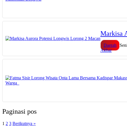
Markisa 
Daerah
Sen
Akbar
Paginasi pos
1
2
3
Berikutnya »