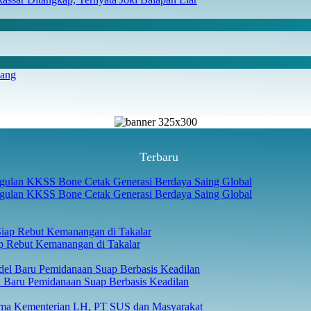
iang
Terbaru
gulan KKSS Bone Cetak Generasi Berdaya Saing Global
p Rebut Kemanangan di Takalar
 Baru Pemidanaan Suap Berbasis Keadilan