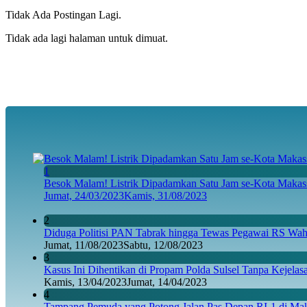
Tidak Ada Postingan Lagi.
Tidak ada lagi halaman untuk dimuat.
1
Besok Malam! Listrik Dipadamkan Satu Jam se-Kota Makass
Jumat, 24/03/2023
Kamis, 31/08/2023
2
Diduga Politisi PAN Tabrak hingga Tewas Pegawai RS Wahi
Jumat, 11/08/2023
Sabtu, 12/08/2023
3
Kasus Ini Dihentikan di Propam Polda Sulsel Tanpa Kejela
Kamis, 13/04/2023
Jumat, 14/04/2023
4
Tampang Pemuda yang Potong Jalan Pas Depan RI-1 di Maka