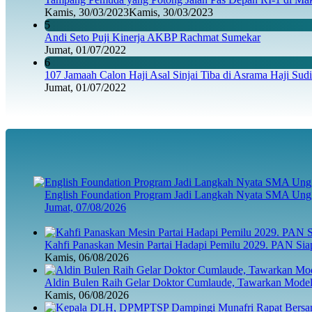
Kamis, 30/03/2023
Kamis, 30/03/2023
5
Andi Seto Puji Kinerja AKBP Rachmat Sumekar
Jumat, 01/07/2022
6
107 Jamaah Calon Haji Asal Sinjai Tiba di Asrama Haji Sud
Jumat, 01/07/2022
English Foundation Program Jadi Langkah Nyata SMA Ung
Jumat, 07/08/2026
Kahfi Panaskan Mesin Partai Hadapi Pemilu 2029. PAN Sia
Kamis, 06/08/2026
Aldin Bulen Raih Gelar Doktor Cumlaude, Tawarkan Model
Kamis, 06/08/2026