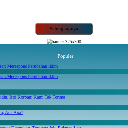
Selengkapnya
Populer
ar: Merespons Perubahan Iklim
din, Istri Korban: Kami Tak Terima
san, Ada Apa?
ssar Ditangkap, Ternyata Joki Balapan Liar