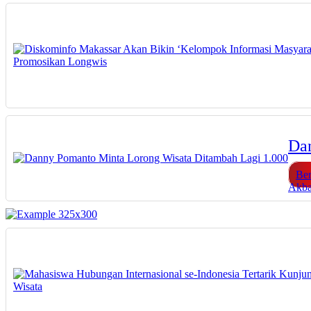
Dan
Ber
Akba