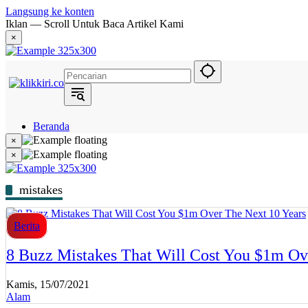
Langsung ke konten
Iklan — Scroll Untuk Baca Artikel Kami
×
Beranda
Hukum
×
Berita
×
Politik
Narasi
Daerah
mistakes
Metropolis
Eksekutif
Berita
8 Buzz Mistakes That Will Cost You $1m Ov
Kamis, 15/07/2021
Alam