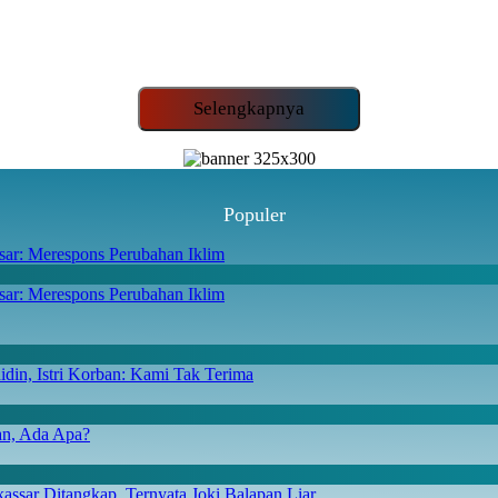
Selengkapnya
Populer
ar: Merespons Perubahan Iklim
din, Istri Korban: Kami Tak Terima
san, Ada Apa?
ssar Ditangkap, Ternyata Joki Balapan Liar