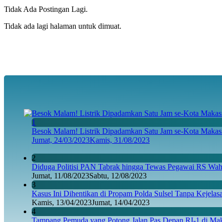
Tidak Ada Postingan Lagi.
Tidak ada lagi halaman untuk dimuat.
1
Besok Malam! Listrik Dipadamkan Satu Jam se-Kota Makass
Jumat, 24/03/2023
Kamis, 31/08/2023
2
Diduga Politisi PAN Tabrak hingga Tewas Pegawai RS Wahi
Jumat, 11/08/2023
Sabtu, 12/08/2023
3
Kasus Ini Dihentikan di Propam Polda Sulsel Tanpa Kejela
Kamis, 13/04/2023
Jumat, 14/04/2023
4
Tampang Pemuda yang Potong Jalan Pas Depan RI-1 di Maka