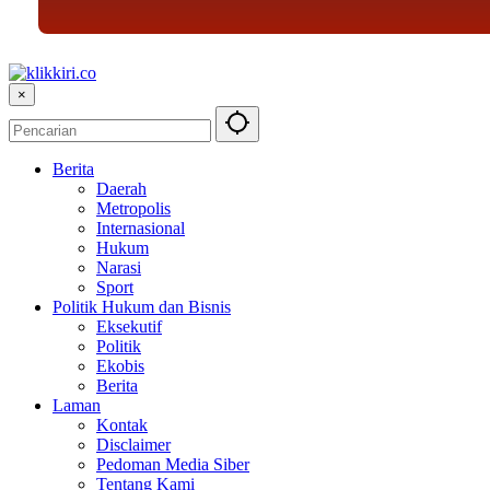
×
Berita
Daerah
Metropolis
Internasional
Hukum
Narasi
Sport
Politik Hukum dan Bisnis
Eksekutif
Politik
Ekobis
Berita
Laman
Kontak
Disclaimer
Pedoman Media Siber
Tentang Kami