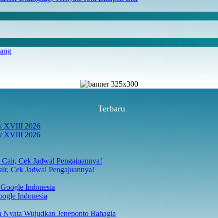
iang
Terbaru
v XVIII 2026
ir, Cek Jadwal Pengajuannya!
ogle Indonesia