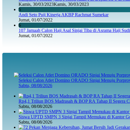
Kamis, 30/03/2023
Kamis, 30/03/2023
5
Andi Seto Puji Kinerja AKBP Rachmat Sumekar
Jumat, 01/07/2022
6
107 Jamaah Calon Haji Asal Sinjai Tiba di Asrama Haji Sud
Jumat, 01/07/2022
Seleksi Calon Atlet Domino ORADO Sinjai Menuju Porpro
Sabtu, 08/08/2026
Rp4,1 Triliun BOS Madrasah & BOP RA Tahap II Segera Ca
Sabtu, 08/08/2026
Siswa UPTD SMPN 3 Sinjai Tampil Memukau di Kantor Go
Sabtu, 08/08/2026