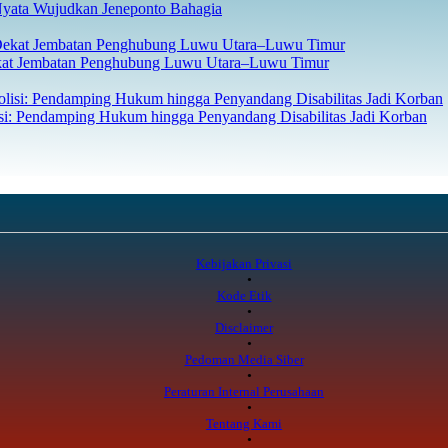
Nyata Wujudkan Jeneponto Bahagia
ekat Jembatan Penghubung Luwu Utara–Luwu Timur
isi: Pendamping Hukum hingga Penyandang Disabilitas Jadi Korban
Kebijakan Privasi
Kode Etik
Disclaimer
Pedoman Media Siber
Peraturan Internal Perusahaan
Tentang Kami