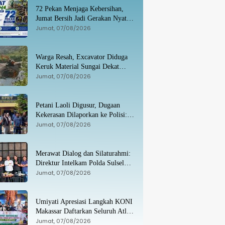
72 Pekan Menjaga Kebersihan,
Jumat Bersih Jadi Gerakan Nyata
Wujudkan Jeneponto Bahagia
Jumat, 07/08/2026
Warga Resah, Excavator Diduga
Keruk Material Sungai Dekat
Jembatan Penghubung Luwu
Jumat, 07/08/2026
Utara–Luwu Timur
Petani Laoli Digusur, Dugaan
Kekerasan Dilaporkan ke Polisi:
Pendamping Hukum hingga
Jumat, 07/08/2026
Penyandang Disabilitas Jadi
Korban
Merawat Dialog dan Silaturahmi:
Direktur Intelkam Polda Sulsel
yang Baru Temui Pengurus PBHI
Jumat, 07/08/2026
Umiyati Apresiasi Langkah KONI
Makassar Daftarkan Seluruh Atlet
PORPROV ke BPJS
Jumat, 07/08/2026