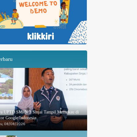
erbaru
wa UPTD SMPN 3 Sinjai Tampil Memukau di
or Google Indonesia
tu, 08/08/2026