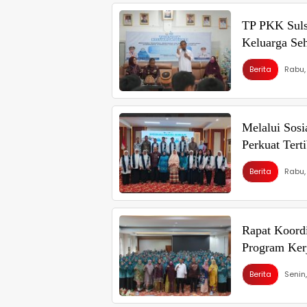
TP PKK Suls
Keluarga Se
Berita
Rabu,
Melalui Sosi
Perkuat Tert
Berita
Rabu,
Rapat Koord
Program Ker
Berita
Senin