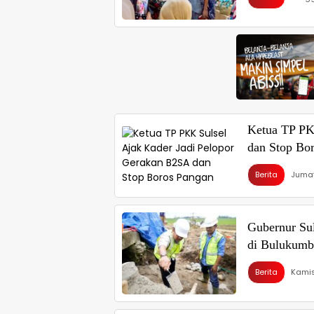
Ketua TP PK
dan Stop Bo
Berita
Jumat
Gubernur Sul
di Bulukumba
Berita
Kamis