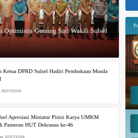
P
i Optimistis Gunung Sari Wakili Sulsel
n Ketua DPRD Sulsel Hadiri Pembukaan Musda
l
, 18/07/2026
lsel Apresiasi Miniatur Pinisi Karya UMKM
i Pameran HUT Dekranas ke-46
u, 12/07/2026