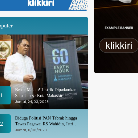
opuler
Besok Malam! Listrik Dipadamkan
1
Satu Jam se-Kota Makassar:
Merespons Perubahan Iklim
Jumat, 24/03/2023
Diduga Politisi PAN Tabrak hingga
2
Tewas Pegawai RS Wahidin, Istri
Korban: Kami Tak Terima
Jumat, 11/08/2023