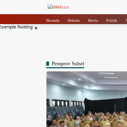
Langsung
ke
konten
Beranda
Hukum
Berita
Politik
×
Pemprov Sulsel