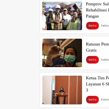
Pemprov Sul
Rehabilitas
Pangan
Berita
Selas
Ratusan Pere
Gratis
Berita
Sabtu
Ketua Tim P
Layanan 6 S
3
Berita
Kamis