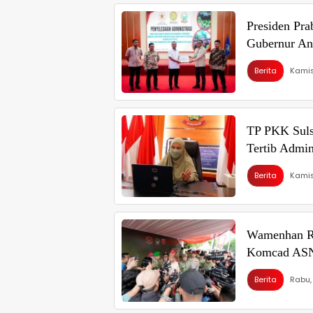
Presiden Pra
Gubernur An
Berita
Kamis
TP PKK Suls
Tertib Admin
Berita
Kamis
Wamenhan RI
Komcad AS
Berita
Rabu,