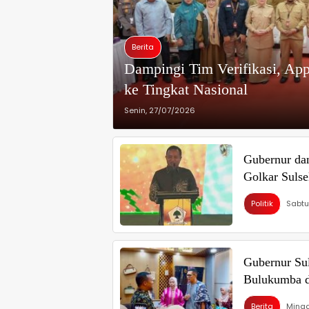
Berita
Dampingi Tim Verifikasi, App
ke Tingkat Nasional
Senin, 27/07/2026
Gubernur da
Golkar Sulse
Politik
Sabtu
Gubernur Su
Bulukumba d
Berita
Mingg