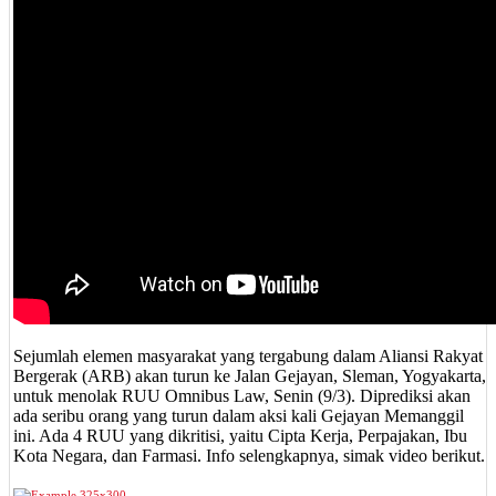
Sejumlah elemen masyarakat yang tergabung dalam Aliansi Rakyat
Bergerak (ARB) akan turun ke Jalan Gejayan, Sleman, Yogyakarta,
untuk menolak RUU Omnibus Law, Senin (9/3). Diprediksi akan
ada seribu orang yang turun dalam aksi kali Gejayan Memanggil
ini. Ada 4 RUU yang dikritisi, yaitu Cipta Kerja, Perpajakan, Ibu
Kota Negara, dan Farmasi. Info selengkapnya, simak video berikut.