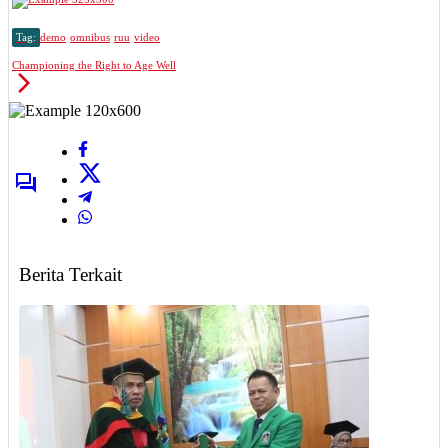
Tag:
demo
omnibus
ruu
video
Championing the Right to Age Well
Berita Terkait