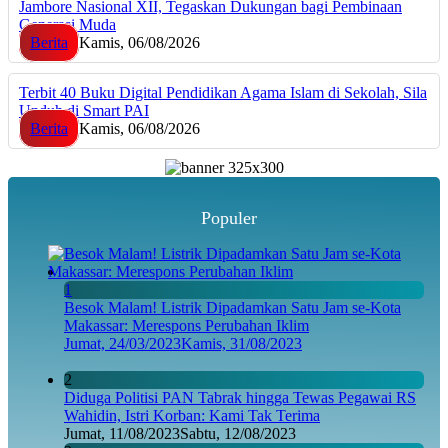
Jambore Nasional XII, Tegaskan Dukungan bagi Pembinaan
Generasi Muda
Berita
Kamis, 06/08/2026
Terbit 40 Buku Digital Pendidikan Agama Islam di Sekolah, Sila
Unduh di Smart PAI
Berita
Kamis, 06/08/2026
Populer
1
Besok Malam! Listrik Dipadamkan Satu Jam se-Kota
Makassar: Merespons Perubahan Iklim
Jumat, 24/03/2023
Kamis, 31/08/2023
2
Diduga Politisi PAN Tabrak hingga Tewas Pegawai RS
Wahidin, Istri Korban: Kami Tak Terima
Jumat, 11/08/2023
Sabtu, 12/08/2023