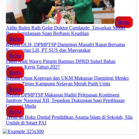
Berita
Aldin Bulen Raih Gelar Doktor Cumlaude, Tawarkan Model
Baru Pemidanaan Suap Berbasis Keadilan
Berita
Kepala DLH, DPMPTSP Dampingi Munafri Rapat Bersama
Kementerian LH, PT SUS dan Masyarakat
Berita
Fauzi Andi Wawo Pimpin Banmus DPRD Sulsel Bahas
Rencana Kerja Tahun 2027
Berita
Kepala Dinas Koperasi dan UKM Makassar Dampingi Menko
Pangan Tinjau Kampung Nelayan Merah Putih Untia
Berita
Kepala DPMPTSP Makassar Hadiri Pelepasan Kontingen
Jambore Nasional XII, Tegaskan Dukungan bagi Pembinaan
Generasi Muda
Berita
Terbit 40 Buku Digital Pendidikan Agama Islam di Sekolah, Sila
Unduh di Smart PAI