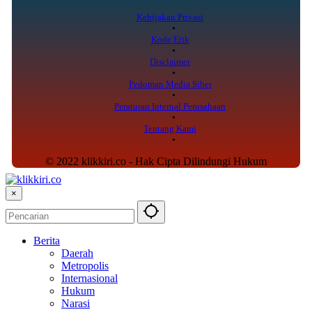
Kebijakan Privasi
Kode Etik
Disclaimer
Pedoman Media Siber
Peraturan Internal Perusahaan
Tentang Kami
© 2022 klikkiri.co - Hak Cipta Dilindungi Hukum
×
Berita
Daerah
Metropolis
Internasional
Hukum
Narasi