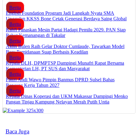
Berita
English Foundation Program Jadi Langkah Nyata SMA
Unggulan KKSS Bone Cetak Generasi Berdaya Saing Global
Berita
Kahfi Panaskan Mesin Partai Hadapi Pemilu 2029. PAN Siap
Rebut Kemanangan di Takalar
Berita
Aldin Bulen Raih Gelar Doktor Cumlaude, Tawarkan Model
Baru Pemidanaan Suap Berbasis Keadilan
Berita
Kepala DLH, DPMPTSP Dampingi Munafri Rapat Bersama
Kementerian LH, PT SUS dan Masyarakat
Berita
Fauzi Andi Wawo Pimpin Banmus DPRD Sulsel Bahas
Rencana Kerja Tahun 2027
Berita
Kepala Dinas Koperasi dan UKM Makassar Dampingi Menko
Pangan Tinjau Kampung Nelayan Merah Putih Untia
Baca Juga