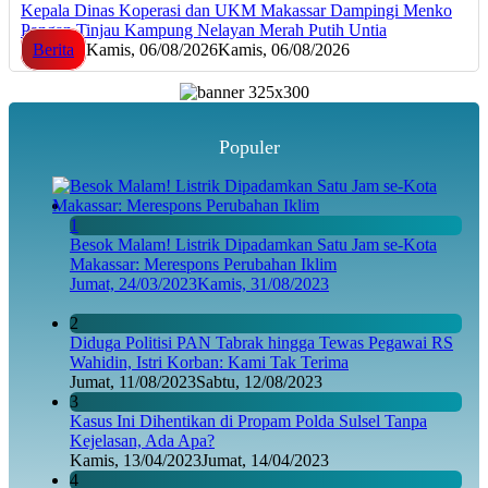
Kepala Dinas Koperasi dan UKM Makassar Dampingi Menko
Pangan Tinjau Kampung Nelayan Merah Putih Untia
Berita
Kamis, 06/08/2026
Kamis, 06/08/2026
Populer
1
Besok Malam! Listrik Dipadamkan Satu Jam se-Kota
Makassar: Merespons Perubahan Iklim
Jumat, 24/03/2023
Kamis, 31/08/2023
2
Diduga Politisi PAN Tabrak hingga Tewas Pegawai RS
Wahidin, Istri Korban: Kami Tak Terima
Jumat, 11/08/2023
Sabtu, 12/08/2023
3
Kasus Ini Dihentikan di Propam Polda Sulsel Tanpa
Kejelasan, Ada Apa?
Kamis, 13/04/2023
Jumat, 14/04/2023
4