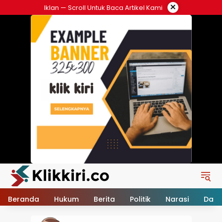
Langsung
×
Iklan — Scroll Untuk Baca Artikel Kami
ke
konten
Beranda
Hukum
Berita
Politik
Narasi
Daer