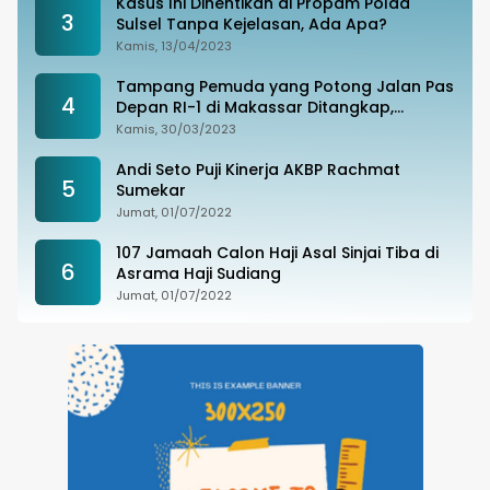
Kasus Ini Dihentikan di Propam Polda
3
Sulsel Tanpa Kejelasan, Ada Apa?
Kamis, 13/04/2023
Tampang Pemuda yang Potong Jalan Pas
4
Depan RI-1 di Makassar Ditangkap,
Ternyata Joki Balapan Liar
Kamis, 30/03/2023
Andi Seto Puji Kinerja AKBP Rachmat
5
Sumekar
Jumat, 01/07/2022
107 Jamaah Calon Haji Asal Sinjai Tiba di
6
Asrama Haji Sudiang
Jumat, 01/07/2022