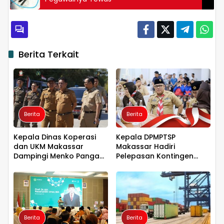
Berita Terkait
Berita
Berita
Kepala Dinas Koperasi
Kepala DPMPTSP
dan UKM Makassar
Makassar Hadiri
Dampingi Menko Pangan
Pelepasan Kontingen
Tinjau Kampung Nelayan
Jambore Nasional XII,
Merah Putih Untia
Tegaskan Dukungan bagi
Pembinaan Generasi
Muda
Berita
Berita