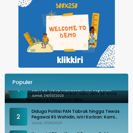
Populer
Besok Malam! Listrik Dipadamkan Satu
1
Jam se-Kota Makassar: Merespons
Perubahan Iklim
Jumat, 24/03/2023
Diduga Politisi PAN Tabrak hingga Tewas
2
Pegawai RS Wahidin, Istri Korban: Kami
Tak Terima
Jumat, 11/08/2023