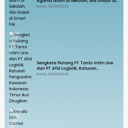
Agama Islam di Sekolah, Sila Unduh di
Smart PAI
Kamis, 06/08/2026
Sengketa Piutang PT Tanto Intim Line
dan PT Afid Logistik, Ratusan
Pengusaha Kawasan Indonesia Timur
Kamis, 06/08/2026
Ikut Dirugikan