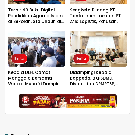
Terbit 40 Buku Digital
Sengketa Piutang PT
Pendidikan Agama Islam
Tanto Intim Line dan PT
di Sekolah, Sila Unduh di
Afid Logistik, Ratusan
Smart PAI
Pengusaha Kawasan
Indonesia Timur Ikut
Dirugikan
Berita
Berita
Kepala DLH, Camat
Didampingi Kepala
Manggala Bersama
Bappeda, BKPSDMD,
Walkot Munafri Dampingi
Dispar dan DPMPTSP,
Menteri LH Tinjau Progres
Walkot Makassar
TPA Tamangapa
Bertemu Dubes
Singapura