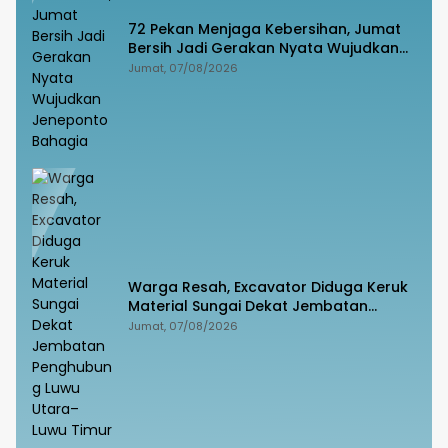
72 Pekan Menjaga Kebersihan, Jumat
Bersih Jadi Gerakan Nyata Wujudkan
Jeneponto Bahagia
Jumat, 07/08/2026
Warga Resah, Excavator Diduga Keruk
Material Sungai Dekat Jembatan
Penghubung Luwu Utara–Luwu Timur
Jumat, 07/08/2026