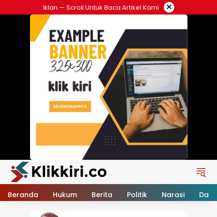
Langsung
×
Iklan — Scroll Untuk Baca Artikel Kami
ke
konten
Beranda
Hukum
Berita
Politik
Narasi
Daer