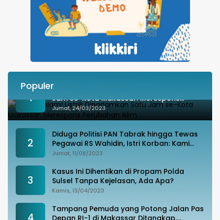
Populer
Besok Malam! Listrik Dipadamkan Satu
1
Jam se-Kota Makassar: Merespons
Perubahan Iklim
Jumat, 24/03/2023
Diduga Politisi PAN Tabrak hingga Tewas
2
Pegawai RS Wahidin, Istri Korban: Kami
Tak Terima
Jumat, 11/08/2023
Kasus Ini Dihentikan di Propam Polda
3
Sulsel Tanpa Kejelasan, Ada Apa?
Kamis, 13/04/2023
Tampang Pemuda yang Potong Jalan Pas
4
Depan RI-1 di Makassar Ditangkap,