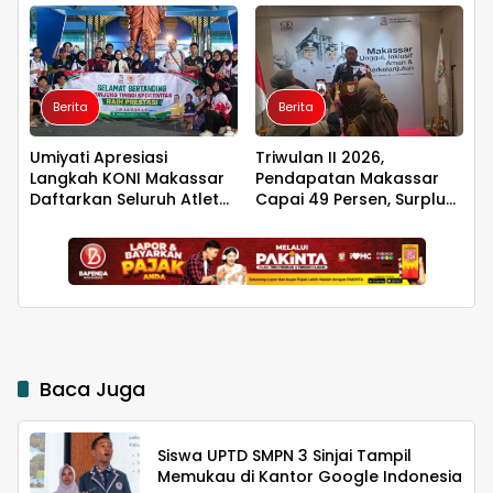
Luwu Timur
Pengurus PBHI
Berita
Berita
Umiyati Apresiasi
Triwulan II 2026,
Langkah KONI Makassar
Pendapatan Makassar
Daftarkan Seluruh Atlet
Capai 49 Persen, Surplus
PORPROV ke BPJS
Rp130 Miliar
Ketenagakerjaan
Baca Juga
Siswa UPTD SMPN 3 Sinjai Tampil
Memukau di Kantor Google Indonesia