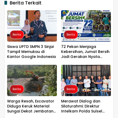
Berita Terkait
Berita
Berita
Siswa UPTD SMPN 3 Sinjai
72 Pekan Menjaga
Tampil Memukau di
Kebersihan, Jumat Bersih
Kantor Google Indonesia
Jadi Gerakan Nyata
Wujudkan Jeneponto
Bahagia
Berita
Berita
Warga Resah, Excavator
Merawat Dialog dan
Diduga Keruk Material
Silaturahmi: Direktur
Sungai Dekat Jembatan
Intelkam Polda Sulsel
Penghubung Luwu Utara–
yang Baru Temui