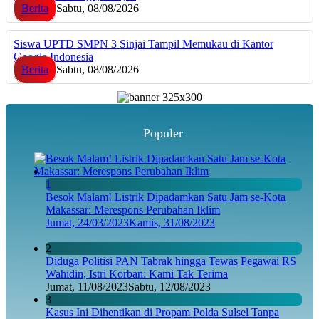
Berita
Sabtu, 08/08/2026
Siswa UPTD SMPN 3 Sinjai Tampil Memukau di Kantor
Google Indonesia
Berita
Sabtu, 08/08/2026
Populer
1
Besok Malam! Listrik Dipadamkan Satu Jam se-Kota
Makassar: Merespons Perubahan Iklim
Jumat, 24/03/2023
Kamis, 31/08/2023
2
Diduga Politisi PAN Tabrak hingga Tewas Pegawai RS
Wahidin, Istri Korban: Kami Tak Terima
Jumat, 11/08/2023
Sabtu, 12/08/2023
3
Kasus Ini Dihentikan di Propam Polda Sulsel Tanpa