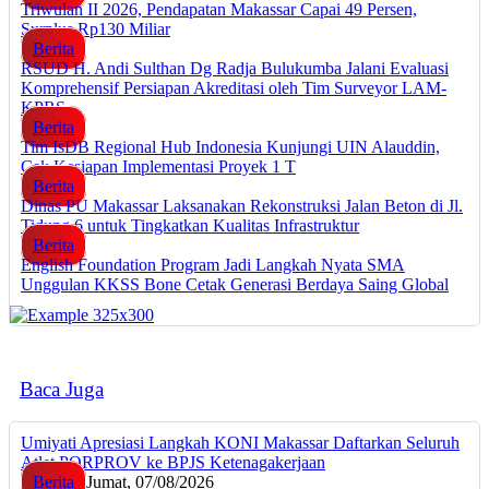
Triwulan II 2026, Pendapatan Makassar Capai 49 Persen,
Surplus Rp130 Miliar
Berita
RSUD H. Andi Sulthan Dg Radja Bulukumba Jalani Evaluasi
Komprehensif Persiapan Akreditasi oleh Tim Surveyor LAM-
KPRS
Berita
Tim IsDB Regional Hub Indonesia Kunjungi UIN Alauddin,
Cek Kesiapan Implementasi Proyek 1 T
Berita
Dinas PU Makassar Laksanakan Rekonstruksi Jalan Beton di Jl.
Tidung 6 untuk Tingkatkan Kualitas Infrastruktur
Berita
English Foundation Program Jadi Langkah Nyata SMA
Unggulan KKSS Bone Cetak Generasi Berdaya Saing Global
Baca Juga
Umiyati Apresiasi Langkah KONI Makassar Daftarkan Seluruh
Atlet PORPROV ke BPJS Ketenagakerjaan
Berita
Jumat, 07/08/2026