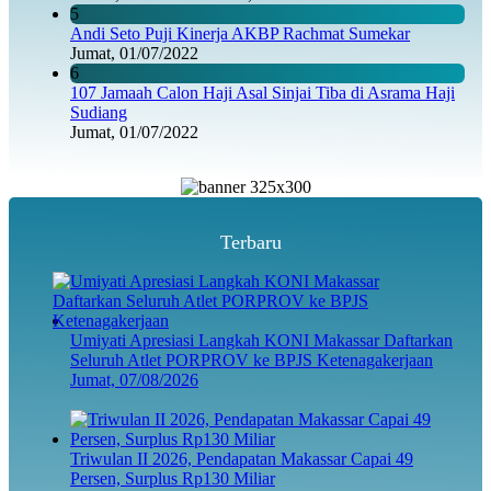
5
Andi Seto Puji Kinerja AKBP Rachmat Sumekar
Jumat, 01/07/2022
6
107 Jamaah Calon Haji Asal Sinjai Tiba di Asrama Haji
Sudiang
Jumat, 01/07/2022
Terbaru
Umiyati Apresiasi Langkah KONI Makassar Daftarkan
Seluruh Atlet PORPROV ke BPJS Ketenagakerjaan
Jumat, 07/08/2026
Triwulan II 2026, Pendapatan Makassar Capai 49
Persen, Surplus Rp130 Miliar