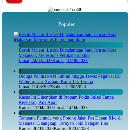
Populer
1
Besok Malam! Listrik Dipadamkan Satu Jam se-Kota
Makassar: Merespons Perubahan Iklim
Jumat, 24/03/2023
Kamis, 31/08/2023
2
Diduga Politisi PAN Tabrak hingga Tewas Pegawai RS
Wahidin, Istri Korban: Kami Tak Terima
Jumat, 11/08/2023
Sabtu, 12/08/2023
3
Kasus Ini Dihentikan di Propam Polda Sulsel Tanpa
Kejelasan, Ada Apa?
Kamis, 13/04/2023
Jumat, 14/04/2023
4
Tampang Pemuda yang Potong Jalan Pas Depan RI-1 di
Makassar Ditangkap, Ternyata Joki Balapan Liar
Kamis, 30/03/2023
Kamis, 30/03/2023