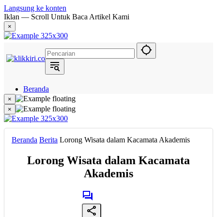
Langsung ke konten
Iklan — Scroll Untuk Baca Artikel Kami
×
Beranda
Hukum
×
Berita
×
Politik
Narasi
Daerah
Beranda
Berita
Lorong Wisata dalam Kacamata Akademis
Metropolis
Eksekutif
Lorong Wisata dalam Kacamata
Akademis