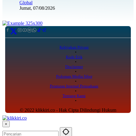
Global
Jumat, 07/08/2026
Kebijakan Privasi
Kode Etik
Disclaimer
Pedoman Media Siber
Peraturan Internal Perusahaan
Tentang Kami
© 2022 klikkiri.co - Hak Cipta Dilindungi Hukum
×