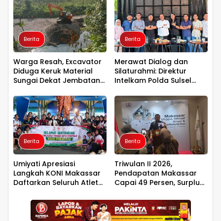
Berita
Berita
Warga Resah, Excavator
Merawat Dialog dan
Diduga Keruk Material
Silaturahmi: Direktur
Sungai Dekat Jembatan
Intelkam Polda Sulsel
Penghubung Luwu Utara–
yang Baru Temui
Luwu Timur
Pengurus PBHI
Berita
Berita
Umiyati Apresiasi
Triwulan II 2026,
Langkah KONI Makassar
Pendapatan Makassar
Daftarkan Seluruh Atlet
Capai 49 Persen, Surplus
PORPROV ke BPJS
Rp130 Miliar
Ketenagakerjaan