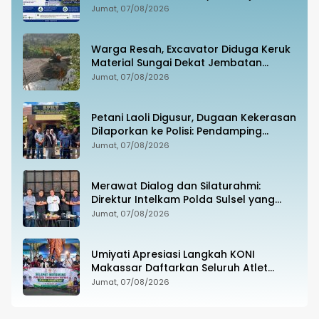
Jeneponto Bahagia
Jumat, 07/08/2026
Warga Resah, Excavator Diduga Keruk
Material Sungai Dekat Jembatan
Penghubung Luwu Utara–Luwu Timur
Jumat, 07/08/2026
Petani Laoli Digusur, Dugaan Kekerasan
Dilaporkan ke Polisi: Pendamping
Hukum hingga Penyandang Disabilitas
Jumat, 07/08/2026
Jadi Korban
Merawat Dialog dan Silaturahmi:
Direktur Intelkam Polda Sulsel yang
Baru Temui Pengurus PBHI
Jumat, 07/08/2026
Umiyati Apresiasi Langkah KONI
Makassar Daftarkan Seluruh Atlet
PORPROV ke BPJS Ketenagakerjaan
Jumat, 07/08/2026