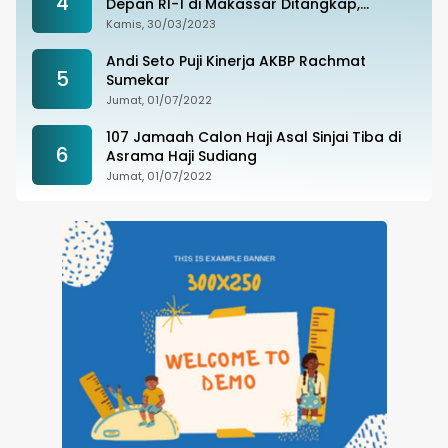
4
Depan RI-1 di Makassar Ditangkap,
Ternyata Joki Balapan Liar
Kamis, 30/03/2023
Andi Seto Puji Kinerja AKBP Rachmat
5
Sumekar
Jumat, 01/07/2022
107 Jamaah Calon Haji Asal Sinjai Tiba di
6
Asrama Haji Sudiang
Jumat, 01/07/2022