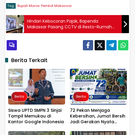
Tag:
Bupati Maros
Pemkot Makassar
Hindari Kebocoran Pajak, Bapenda
Makassar Pasang CCTV di Resto-Rumah
Makan
Berita Terkait
Berita
Berita
Siswa UPTD SMPN 3 Sinjai
72 Pekan Menjaga
Tampil Memukau di
Kebersihan, Jumat Bersih
Kantor Google Indonesia
Jadi Gerakan Nyata
Wujudkan Jeneponto
Bahagia