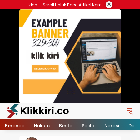
Langsung
×
Iklan — Scroll Untuk Baca Artikel Kami
ke
konten
Beranda
Hukum
Berita
Politik
Narasi
Daer