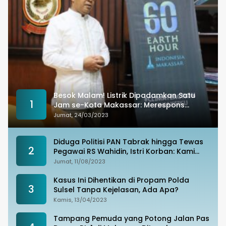
Besok Malam! Listrik Dipadamkan Satu
1
Jam se-Kota Makassar: Merespons
Perubahan Iklim
Jumat, 24/03/2023
Diduga Politisi PAN Tabrak hingga Tewas
2
Pegawai RS Wahidin, Istri Korban: Kami
Tak Terima
Jumat, 11/08/2023
Kasus Ini Dihentikan di Propam Polda
3
Sulsel Tanpa Kejelasan, Ada Apa?
Kamis, 13/04/2023
Tampang Pemuda yang Potong Jalan Pas