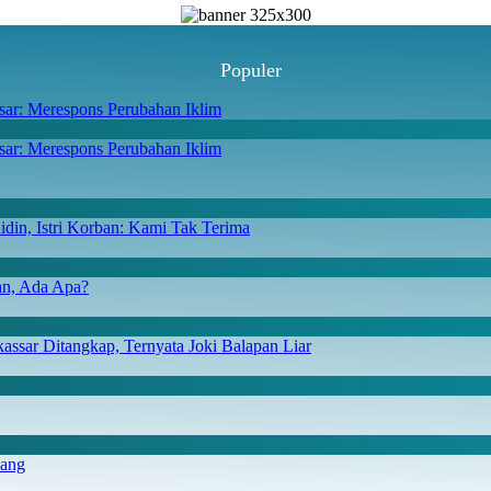
Populer
ar: Merespons Perubahan Iklim
din, Istri Korban: Kami Tak Terima
san, Ada Apa?
ssar Ditangkap, Ternyata Joki Balapan Liar
iang