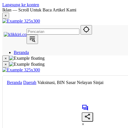
Langsung ke konten
Iklan — Scroll Untuk Baca Artikel Kami
×
Beranda
Hukum
×
Berita
×
Politik
Narasi
Daerah
Beranda
Daerah
Vaksinasi, BIN Sasar Nelayan Sinjai
Metropolis
Eksekutif
×