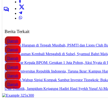
Berita Terkait
Daerah
Menyulam Harapan di Tengah Musibah, PSMTI dan Lions Club Ba
Daerah
Kompol Kasman Kembali Mengabdi di Sulsel, Syamsul Bahri Maj
Daerah
Taruna Ikrar Kepala BPOM: Gerakan 1 Juta Pohon, Aksi Nyata di U
Daerah
Dukung Universitas Republik Indonesia, Taruna Ikrar: Kampus Ha
Daerah
Bupati dan Wabup Sinjai Kompak Sambut Investor Tiongkok: Buka 
Daerah
Usai Dilantik, Jampidum Kejagung Hadiri Haul Syekh Yusuf Al-Ma