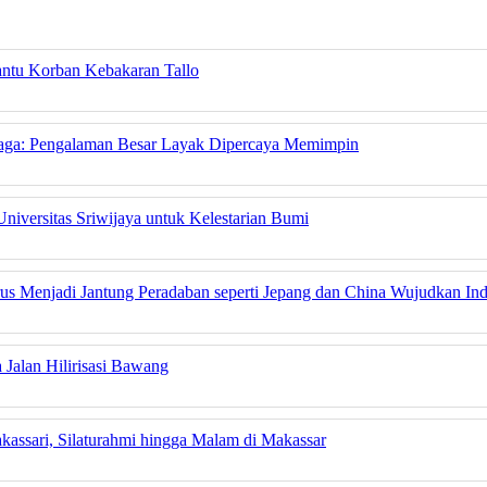
ntu Korban Kebakaran Tallo
jaga: Pengalaman Besar Layak Dipercaya Memimpin
niversitas Sriwijaya untuk Kelestarian Bumi
rus Menjadi Jantung Peradaban seperti Jepang dan China Wujudkan In
Jalan Hilirisasi Bawang
kassari, Silaturahmi hingga Malam di Makassar