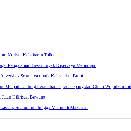
ntu Korban Kebakaran Tallo
jaga: Pengalaman Besar Layak Dipercaya Memimpin
niversitas Sriwijaya untuk Kelestarian Bumi
rus Menjadi Jantung Peradaban seperti Jepang dan China Wujudkan In
Jalan Hilirisasi Bawang
kassari, Silaturahmi hingga Malam di Makassar