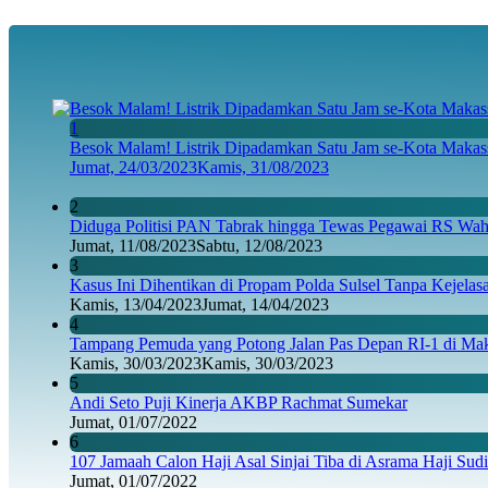
1
Besok Malam! Listrik Dipadamkan Satu Jam se-Kota Makass
Jumat, 24/03/2023
Kamis, 31/08/2023
2
Diduga Politisi PAN Tabrak hingga Tewas Pegawai RS Wahi
Jumat, 11/08/2023
Sabtu, 12/08/2023
3
Kasus Ini Dihentikan di Propam Polda Sulsel Tanpa Kejela
Kamis, 13/04/2023
Jumat, 14/04/2023
4
Tampang Pemuda yang Potong Jalan Pas Depan RI-1 di Maka
Kamis, 30/03/2023
Kamis, 30/03/2023
5
Andi Seto Puji Kinerja AKBP Rachmat Sumekar
Jumat, 01/07/2022
6
107 Jamaah Calon Haji Asal Sinjai Tiba di Asrama Haji Sud
Jumat, 01/07/2022