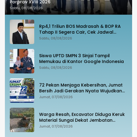
Porprov XVIII 2026
Sabtu, 08/08/2026
Rp4,1 Triliun BOS Madrasah & BOP RA
Tahap II Segera Cair, Cek Jadwal
Pengajuannya!
Sabtu, 08/08/2026
Siswa UPTD SMPN 3 Sinjai Tampil
Memukau di Kantor Google Indonesia
Sabtu, 08/08/2026
72 Pekan Menjaga Kebersihan, Jumat
Bersih Jadi Gerakan Nyata Wujudkan
Jeneponto Bahagia
Jumat, 07/08/2026
Warga Resah, Excavator Diduga Keruk
Material Sungai Dekat Jembatan
Penghubung Luwu Utara–Luwu Timur
Jumat, 07/08/2026