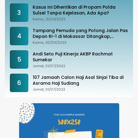
Kasus Ini Dihentikan di Propam Polda
3
Sulsel Tanpa Kejelasan, Ada Apa?
Kamis, 13/04/2023
Tampang Pemuda yang Potong Jalan Pas
4
Depan RI-1 di Makassar Ditangkap,
Ternyata Joki Balapan Liar
Kamis, 30/03/2023
Andi Seto Puji Kinerja AKBP Rachmat
5
Sumekar
Jumat, 01/07/2022
107 Jamaah Calon Haji Asal Sinjai Tiba di
6
Asrama Haji Sudiang
Jumat, 01/07/2022