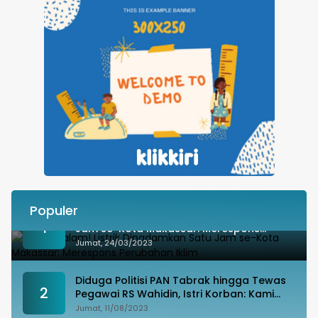
Populer
Besok Malam! Listrik Dipadamkan Satu
1
Jam se-Kota Makassar: Merespons
Perubahan Iklim
Jumat, 24/03/2023
Diduga Politisi PAN Tabrak hingga Tewas
2
Pegawai RS Wahidin, Istri Korban: Kami
Tak Terima
Jumat, 11/08/2023