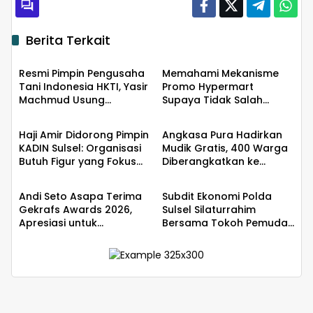
Berita Terkait
Ekobis
Ekobis
Resmi Pimpin Pengusaha
Memahami Mekanisme
Tani Indonesia HKTI, Yasir
Promo Hypermart
Machmud Usung
Supaya Tidak Salah
Ekobis
Ekobis
Gerakan Kemandirian
Ekspektasi
Pangan
Haji Amir Didorong Pimpin
Angkasa Pura Hadirkan
KADIN Sulsel: Organisasi
Mudik Gratis, 400 Warga
Butuh Figur yang Fokus
Diberangkatkan ke
Ekobis
Ekobis
dan Mampu Merangkul
Surabaya
Semua Pihak
Andi Seto Asapa Terima
Subdit Ekonomi Polda
Gekrafs Awards 2026,
Sulsel Silaturrahim
Apresiasi untuk
Bersama Tokoh Pemuda
Pengembangan Ekonomi
Bulukumba Terkait
Kreatif
Permasalahan
Pembangunan YON TP