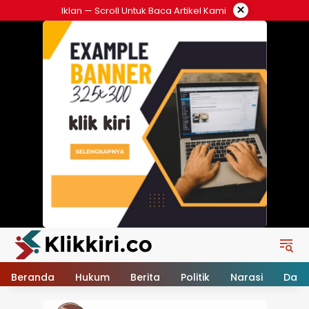
Langsung
×
Iklan — Scroll Untuk Baca Artikel Kami
ke
konten
Beranda
Hukum
Berita
Politik
Narasi
Daer