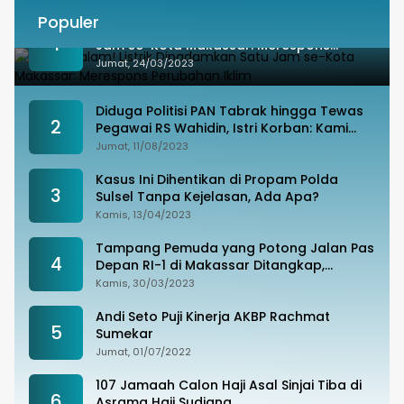
Populer
Besok Malam! Listrik Dipadamkan Satu
1
Jam se-Kota Makassar: Merespons
Perubahan Iklim
Jumat, 24/03/2023
Diduga Politisi PAN Tabrak hingga Tewas
2
Pegawai RS Wahidin, Istri Korban: Kami
Tak Terima
Jumat, 11/08/2023
Kasus Ini Dihentikan di Propam Polda
3
Sulsel Tanpa Kejelasan, Ada Apa?
Kamis, 13/04/2023
Tampang Pemuda yang Potong Jalan Pas
4
Depan RI-1 di Makassar Ditangkap,
Ternyata Joki Balapan Liar
Kamis, 30/03/2023
Andi Seto Puji Kinerja AKBP Rachmat
5
Sumekar
Jumat, 01/07/2022
107 Jamaah Calon Haji Asal Sinjai Tiba di
6
Asrama Haji Sudiang