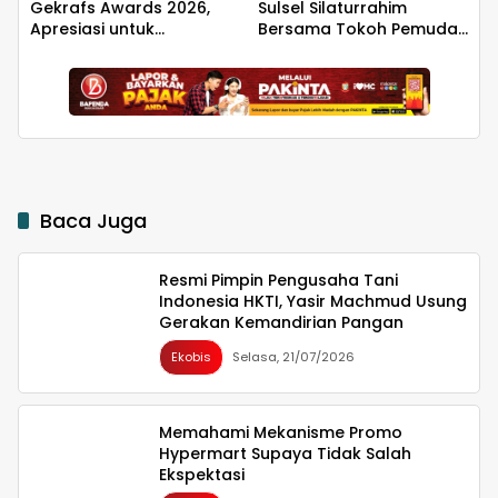
Gekrafs Awards 2026,
Sulsel Silaturrahim
Apresiasi untuk
Bersama Tokoh Pemuda
Pengembangan Ekonomi
Bulukumba Terkait
Kreatif
Permasalahan
Pembangunan YON TP
Baca Juga
Resmi Pimpin Pengusaha Tani
Indonesia HKTI, Yasir Machmud Usung
Gerakan Kemandirian Pangan
Ekobis
Selasa, 21/07/2026
Memahami Mekanisme Promo
Hypermart Supaya Tidak Salah
Ekspektasi