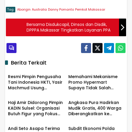
Tag:
Aborigin
Australia
Danny Pomanto
Pemkot Makassar
Bersama Disdukcapil, Dinsos dan Disdik,
DPPPA Makassar Tingkatkan Layanan PPA
Berita Terkait
Ekobis
Ekobis
Resmi Pimpin Pengusaha
Memahami Mekanisme
Tani Indonesia HKTI, Yasir
Promo Hypermart
Machmud Usung
Supaya Tidak Salah
Ekobis
Ekobis
Gerakan Kemandirian
Ekspektasi
Pangan
Haji Amir Didorong Pimpin
Angkasa Pura Hadirkan
KADIN Sulsel: Organisasi
Mudik Gratis, 400 Warga
Butuh Figur yang Fokus
Diberangkatkan ke
Ekobis
Ekobis
dan Mampu Merangkul
Surabaya
Semua Pihak
Andi Seto Asapa Terima
Subdit Ekonomi Polda