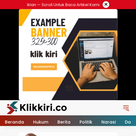
Langsung
×
Iklan — Scroll Untuk Baca Artikel Kami
ke
konten
Beranda
Hukum
Berita
Politik
Narasi
Daer