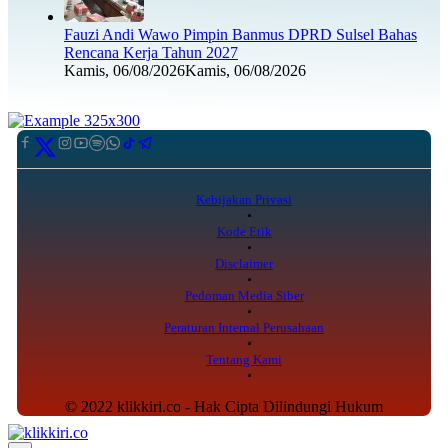
Fauzi Andi Wawo Pimpin Banmus DPRD Sulsel Bahas
Rencana Kerja Tahun 2027
Kamis, 06/08/2026
Kamis, 06/08/2026
Kebijakan Privasi
Kode Etik
Disclaimer
Pedoman Media Siber
Peraturan Internal Perusahaan
Tentang Kami
© 2022 klikkiri.co - Hak Cipta Dilindungi Hukum