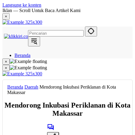
Langsung ke konten
Iklan — Scroll Untuk Baca Artikel Kami
×
Beranda
Hukum
×
Berita
×
Politik
Narasi
Daerah
Beranda
Daerah
Mendorong Inkubasi Periklanan di Kota
Metropolis
Makassar
Eksekutif
Mendorong Inkubasi Periklanan di Kota
Makassar