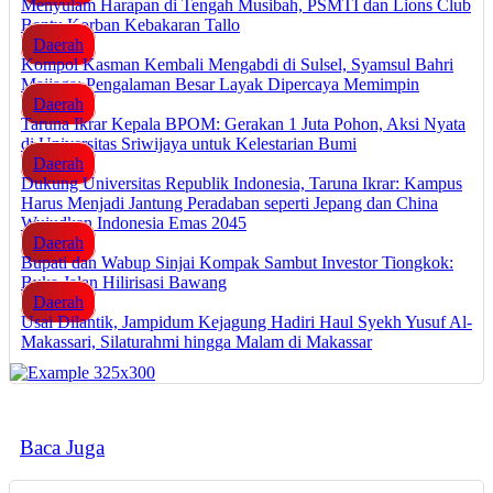
Menyulam Harapan di Tengah Musibah, PSMTI dan Lions Club
Bantu Korban Kebakaran Tallo
Daerah
Kompol Kasman Kembali Mengabdi di Sulsel, Syamsul Bahri
Majjaga: Pengalaman Besar Layak Dipercaya Memimpin
Daerah
Taruna Ikrar Kepala BPOM: Gerakan 1 Juta Pohon, Aksi Nyata
di Universitas Sriwijaya untuk Kelestarian Bumi
Daerah
Dukung Universitas Republik Indonesia, Taruna Ikrar: Kampus
Harus Menjadi Jantung Peradaban seperti Jepang dan China
Wujudkan Indonesia Emas 2045
Daerah
Bupati dan Wabup Sinjai Kompak Sambut Investor Tiongkok:
Buka Jalan Hilirisasi Bawang
Daerah
Usai Dilantik, Jampidum Kejagung Hadiri Haul Syekh Yusuf Al-
Makassari, Silaturahmi hingga Malam di Makassar
Baca Juga