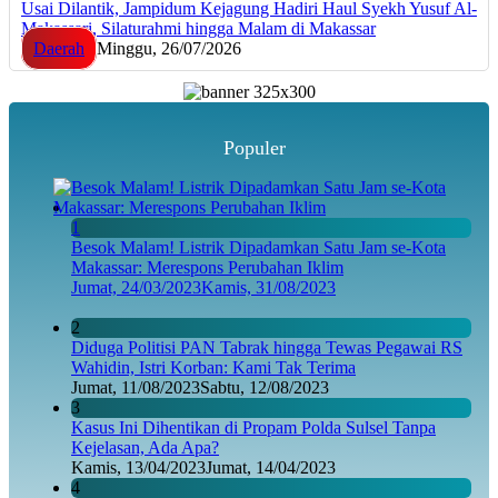
Usai Dilantik, Jampidum Kejagung Hadiri Haul Syekh Yusuf Al-
Makassari, Silaturahmi hingga Malam di Makassar
Daerah
Minggu, 26/07/2026
Populer
1
Besok Malam! Listrik Dipadamkan Satu Jam se-Kota
Makassar: Merespons Perubahan Iklim
Jumat, 24/03/2023
Kamis, 31/08/2023
2
Diduga Politisi PAN Tabrak hingga Tewas Pegawai RS
Wahidin, Istri Korban: Kami Tak Terima
Jumat, 11/08/2023
Sabtu, 12/08/2023
3
Kasus Ini Dihentikan di Propam Polda Sulsel Tanpa
Kejelasan, Ada Apa?
Kamis, 13/04/2023
Jumat, 14/04/2023
4