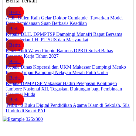
Berita Terkait
Berita
Aldin Bulen Raih Gelar Doktor Cumlaude, Tawarkan Model
Baru Pemidanaan Suap Berbasis Keadilan
Berita
Kepala DLH, DPMPTSP Dampingi Munafri Rapat Bersama
Kementerian LH, PT SUS dan Masyarakat
Berita
Fauzi Andi Wawo Pimpin Banmus DPRD Sulsel Bahas
Rencana Kerja Tahun 2027
Berita
Kepala Dinas Koperasi dan UKM Makassar Dampingi Menko
Pangan Tinjau Kampung Nelayan Merah Putih Untia
Berita
Kepala DPMPTSP Makassar Hadiri Pelepasan Kontingen
Jambore Nasional XII, Tegaskan Dukungan bagi Pembinaan
Generasi Muda
Berita
Terbit 40 Buku Digital Pendidikan Agama Islam di Sekolah, Sila
Unduh di Smart PAI