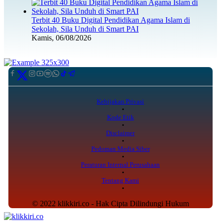
Terbit 40 Buku Digital Pendidikan Agama Islam di
Sekolah, Sila Unduh di Smart PAI
Kamis, 06/08/2026
Kebijakan Privasi
Kode Etik
Disclaimer
Pedoman Media Siber
Peraturan Internal Perusahaan
Tentang Kami
© 2022 klikkiri.co - Hak Cipta Dilindungi Hukum