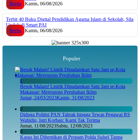
Berita
Kamis, 06/08/2026
Terbit 40 Buku Digital Pendidikan Agama Islam di Sekolah, Sila
Unduh di Smart PAI
Berita
Kamis, 06/08/2026
Populer
1
Besok Malam! Listrik Dipadamkan Satu Jam se-Kota
Makassar: Merespons Perubahan Iklim
Jumat, 24/03/2023
Kamis, 31/08/2023
2
Diduga Politisi PAN Tabrak hingga Tewas Pegawai RS
Wahidin, Istri Korban: Kami Tak Terima
Jumat, 11/08/2023
Sabtu, 12/08/2023
3
Kasus Ini Dihentikan di Propam Polda Sulsel Tanpa