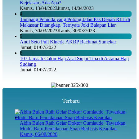
Kejelasan, Ada Apa?
Kamis, 13/04/2023
Jumat, 14/04/2023
4
Tampang Pemuda yang Potong Jalan Pas Depan RI-1 di
Makassar Ditangkap, Ternyata Joki Balapan Liar
Kamis, 30/03/2023
Kamis, 30/03/2023
5
Andi Seto Puji Kinerja AKBP Rachmat Sumekar
Jumat, 01/07/2022
6
107 Jamaah Calon Haji Asal Sinjai Tiba di Asrama Haji
Sudiang
Jumat, 01/07/2022
Terbaru
Aldin Bulen Raih Gelar Doktor Cumlaude, Tawarkan
Model Baru Pemidanaan Suap Berbasis Keadilan
Kamis, 06/08/2026