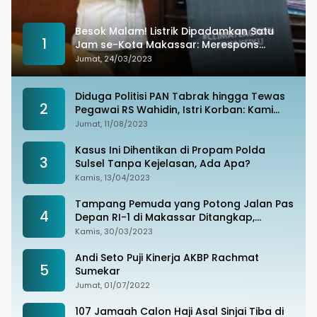
Besok Malam! Listrik Dipadamkan Satu
1
Jam se-Kota Makassar: Merespons
Perubahan Iklim
Jumat, 24/03/2023
Diduga Politisi PAN Tabrak hingga Tewas
2
Pegawai RS Wahidin, Istri Korban: Kami
Tak Terima
Jumat, 11/08/2023
Kasus Ini Dihentikan di Propam Polda
3
Sulsel Tanpa Kejelasan, Ada Apa?
Kamis, 13/04/2023
Tampang Pemuda yang Potong Jalan Pas
4
Depan RI-1 di Makassar Ditangkap,
Ternyata Joki Balapan Liar
Kamis, 30/03/2023
Andi Seto Puji Kinerja AKBP Rachmat
5
Sumekar
Jumat, 01/07/2022
107 Jamaah Calon Haji Asal Sinjai Tiba di