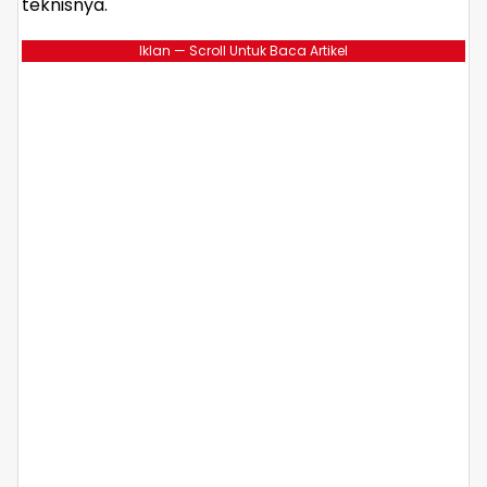
teknisnya.
Iklan — Scroll Untuk Baca Artikel