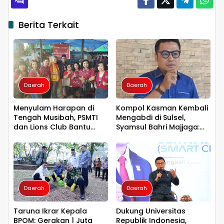
Berita Terkait
Daerah
Daerah
Menyulam Harapan di
Kompol Kasman Kembali
Tengah Musibah, PSMTI
Mengabdi di Sulsel,
dan Lions Club Bantu
Syamsul Bahri Majjaga:
Korban Kebakaran Tallo
Pengalaman Besar Layak
Dipercaya Memimpin
Daerah
Daerah
Taruna Ikrar Kepala
Dukung Universitas
BPOM: Gerakan 1 Juta
Republik Indonesia,