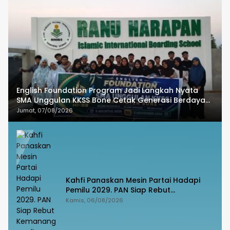
English Foundation Program Jadi Langkah Nyata
SMA Unggulan KKSS Bone Cetak Generasi Berdaya
Saing Global
Jumat, 07/08/2026
Kahfi Panaskan Mesin Partai Hadapi
Pemilu 2029. PAN Siap Rebut
Kemanangan di Takalar
Kamis, 06/08/2026