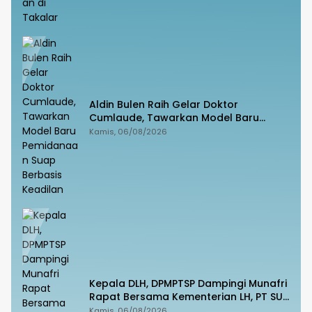
Aldin Bulen Raih Gelar Doktor
Cumlaude, Tawarkan Model Baru
Pemidanaan Suap Berbasis Keadilan
Kamis, 06/08/2026
Kepala DLH, DPMPTSP Dampingi Munafri
Rapat Bersama Kementerian LH, PT SUS
dan Masyarakat
Kamis, 06/08/2026