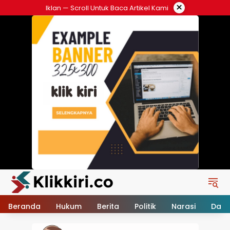
Langsung
×
Iklan — Scroll Untuk Baca Artikel Kami
ke
konten
Beranda
Hukum
Berita
Politik
Narasi
Daer