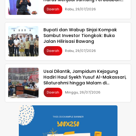
seperti Jepang dan China Wujudkan
Daerah
Rabu, 29/07/2026
Indonesia Emas 2045
Bupati dan Wabup Sinjai Kompak
Sambut Investor Tiongkok: Buka
Jalan Hilirisasi Bawang
Daerah
Rabu, 29/07/2026
Usai Dilantik, Jampidum Kejagung
Hadiri Haul Syekh Yusuf Al-Makassari,
Silaturahmi hingga Malam di
Makassar
Daerah
Minggu, 26/07/2026