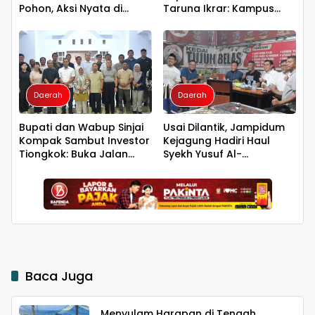
Pohon, Aksi Nyata di
Taruna Ikrar: Kampus
Universitas Sriwijaya
Harus Menjadi Jantung
untuk Kelestarian Bumi
Peradaban seperti
Jepang dan China
Wujudkan Indonesia
Emas 2045
Daerah
Daerah
Bupati dan Wabup Sinjai
Usai Dilantik, Jampidum
Kompak Sambut Investor
Kejagung Hadiri Haul
Tiongkok: Buka Jalan
Syekh Yusuf Al-
Hilirisasi Bawang
Makassari, Silaturahmi
hingga Malam di
Makassar
Baca Juga
Menyulam Harapan di Tengah