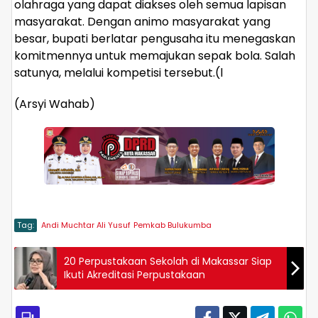
olahraga yang dapat diakses oleh semua lapisan
masyarakat. Dengan animo masyarakat yang
besar, bupati berlatar pengusaha itu menegaskan
komitmennya untuk memajukan sepak bola. Salah
satunya, melalui kompetisi tersebut.(l
(Arsyi Wahab)
Tag:
Andi Muchtar Ali Yusuf
Pemkab Bulukumba
20 Perpustakaan Sekolah di Makassar Siap
Ikuti Akreditasi Perpustakaan