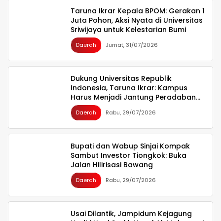
Taruna Ikrar Kepala BPOM: Gerakan 1
Juta Pohon, Aksi Nyata di Universitas
Sriwijaya untuk Kelestarian Bumi
Daerah
Jumat, 31/07/2026
Dukung Universitas Republik
Indonesia, Taruna Ikrar: Kampus
Harus Menjadi Jantung Peradaban
seperti Jepang dan China Wujudkan
Daerah
Rabu, 29/07/2026
Indonesia Emas 2045
Bupati dan Wabup Sinjai Kompak
Sambut Investor Tiongkok: Buka
Jalan Hilirisasi Bawang
Daerah
Rabu, 29/07/2026
Usai Dilantik, Jampidum Kejagung