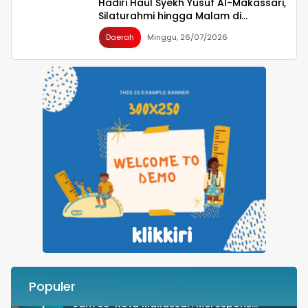
Hadiri Haul Syekh Yusuf Al-Makassari,
Silaturahmi hingga Malam di
Makassar
Daerah
Minggu, 26/07/2026
Populer
Besok Malam! Listrik Dipadamkan Satu
1
Jam se-Kota Makassar: Merespons