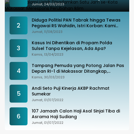
Perubahan Iklim
Jumat, 24/03/2023
Diduga Politisi PAN Tabrak hingga Tewas
2
Pegawai RS Wahidin, Istri Korban: Kami
Tak Terima
Jumat, 11/08/2023
Kasus Ini Dihentikan di Propam Polda
3
Sulsel Tanpa Kejelasan, Ada Apa?
Kamis, 13/04/2023
Tampang Pemuda yang Potong Jalan Pas
4
Depan RI-1 di Makassar Ditangkap,
Ternyata Joki Balapan Liar
Kamis, 30/03/2023
Andi Seto Puji Kinerja AKBP Rachmat
5
Sumekar
Jumat, 01/07/2022
107 Jamaah Calon Haji Asal Sinjai Tiba di
6
Asrama Haji Sudiang
Jumat, 01/07/2022