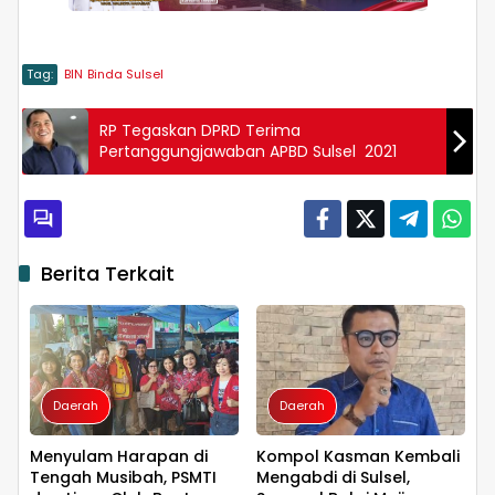
Tag:
BIN
Binda Sulsel
RP Tegaskan DPRD Terima
Pertanggungjawaban APBD Sulsel 2021
Berita Terkait
Daerah
Daerah
Menyulam Harapan di
Kompol Kasman Kembali
Tengah Musibah, PSMTI
Mengabdi di Sulsel,