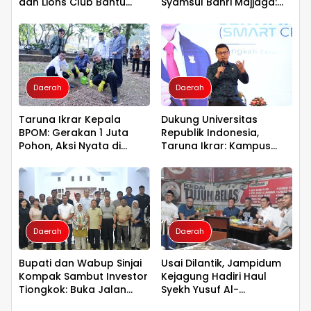
dan Lions Club Bantu
Syamsul Bahri Majjaga:
Korban Kebakaran Tallo
Pengalaman Besar Layak
Dipercaya Memimpin
Daerah
Daerah
Taruna Ikrar Kepala
Dukung Universitas
BPOM: Gerakan 1 Juta
Republik Indonesia,
Pohon, Aksi Nyata di
Taruna Ikrar: Kampus
Universitas Sriwijaya
Harus Menjadi Jantung
untuk Kelestarian Bumi
Peradaban seperti
Jepang dan China
Wujudkan Indonesia
Emas 2045
Daerah
Daerah
Bupati dan Wabup Sinjai
Usai Dilantik, Jampidum
Kompak Sambut Investor
Kejagung Hadiri Haul
Tiongkok: Buka Jalan
Syekh Yusuf Al-
Hilirisasi Bawang
Makassari, Silaturahmi