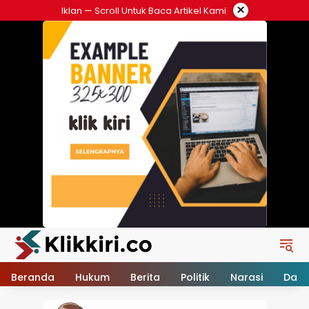
Langsung
×
Iklan — Scroll Untuk Baca Artikel Kami
ke
konten
Beranda
Hukum
Berita
Politik
Narasi
Daer