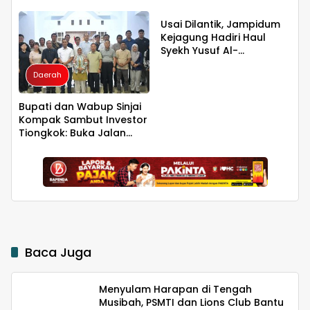
Universitas Sriwijaya
Harus Menjadi Jantung
untuk Kelestarian Bumi
Peradaban seperti
Usai Dilantik, Jampidum
Jepang dan China
Kejagung Hadiri Haul
Wujudkan Indonesia
Syekh Yusuf Al-
Emas 2045
Makassari, Silaturahmi
Daerah
hingga Malam di
Makassar
Bupati dan Wabup Sinjai
Kompak Sambut Investor
Tiongkok: Buka Jalan
Hilirisasi Bawang
Baca Juga
Menyulam Harapan di Tengah
Musibah, PSMTI dan Lions Club Bantu