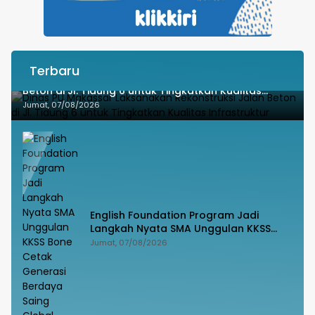
Terbaru
Dinas PU Makassar Laksanakan Rekonstruksi Jalan
Beton di Jl. Tidung 6 untuk Tingkatkan Kualitas
Infrastruktur
Jumat, 07/08/2026
English Foundation Program Jadi
Langkah Nyata SMA Unggulan KKSS
Bone Cetak Generasi Berdaya Saing
Jumat, 07/08/2026
Global