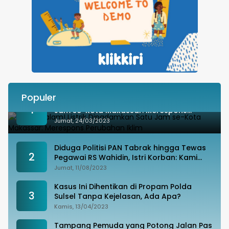
Populer
Besok Malam! Listrik Dipadamkan Satu
1
Jam se-Kota Makassar: Merespons
Perubahan Iklim
Jumat, 24/03/2023
Diduga Politisi PAN Tabrak hingga Tewas
2
Pegawai RS Wahidin, Istri Korban: Kami
Tak Terima
Jumat, 11/08/2023
Kasus Ini Dihentikan di Propam Polda
3
Sulsel Tanpa Kejelasan, Ada Apa?
Kamis, 13/04/2023
Tampang Pemuda yang Potong Jalan Pas