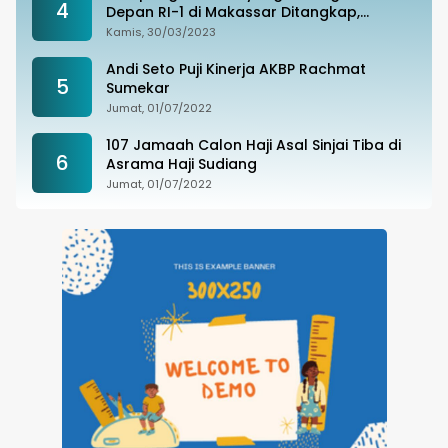
4
Depan RI-1 di Makassar Ditangkap,
Ternyata Joki Balapan Liar
Kamis, 30/03/2023
Andi Seto Puji Kinerja AKBP Rachmat
5
Sumekar
Jumat, 01/07/2022
107 Jamaah Calon Haji Asal Sinjai Tiba di
6
Asrama Haji Sudiang
Jumat, 01/07/2022