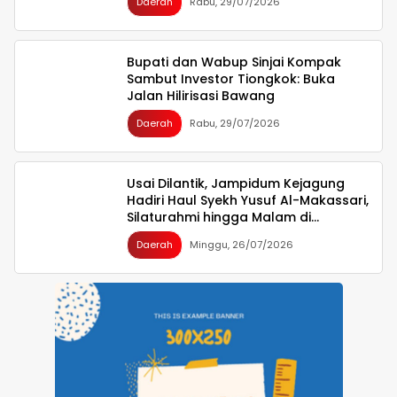
Daerah
Rabu, 29/07/2026
Indonesia Emas 2045
Bupati dan Wabup Sinjai Kompak
Sambut Investor Tiongkok: Buka
Jalan Hilirisasi Bawang
Daerah
Rabu, 29/07/2026
Usai Dilantik, Jampidum Kejagung
Hadiri Haul Syekh Yusuf Al-Makassari,
Silaturahmi hingga Malam di
Makassar
Daerah
Minggu, 26/07/2026