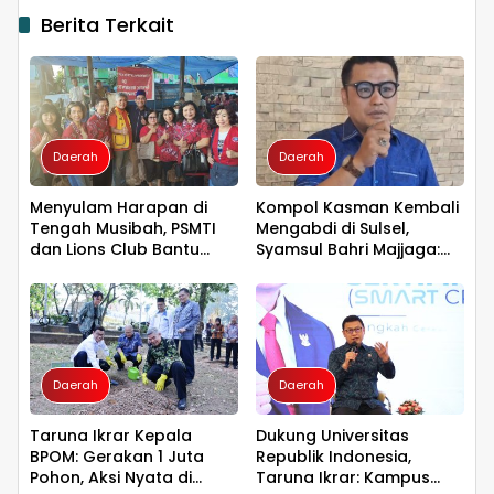
Berita Terkait
Daerah
Daerah
Menyulam Harapan di
Kompol Kasman Kembali
Tengah Musibah, PSMTI
Mengabdi di Sulsel,
dan Lions Club Bantu
Syamsul Bahri Majjaga:
Korban Kebakaran Tallo
Pengalaman Besar Layak
Dipercaya Memimpin
Daerah
Daerah
Taruna Ikrar Kepala
Dukung Universitas
BPOM: Gerakan 1 Juta
Republik Indonesia,
Pohon, Aksi Nyata di
Taruna Ikrar: Kampus
Daerah