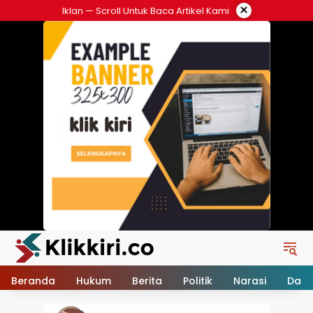
Langsung
×
Iklan — Scroll Untuk Baca Artikel Kami
ke
konten
Beranda
Hukum
Berita
Politik
Narasi
Daer