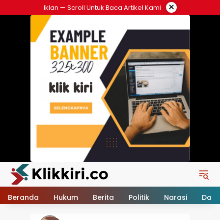
Langsung
×
Iklan — Scroll Untuk Baca Artikel Kami
ke
konten
Beranda
Hukum
Berita
Politik
Narasi
Daer