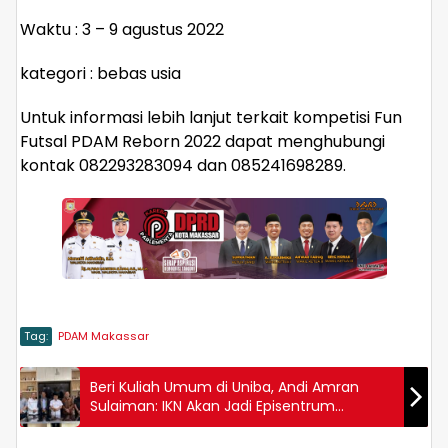
Waktu : 3 – 9 agustus 2022
kategori : bebas usia
Untuk informasi lebih lanjut terkait kompetisi Fun
Futsal PDAM Reborn 2022 dapat menghubungi
kontak 082293283094 dan 085241698289.
Tag:
PDAM Makassar
Beri Kuliah Umum di Uniba, Andi Amran
Sulaiman: IKN Akan Jadi Episentrum
Ekonomi Dunia Sektor Pangan