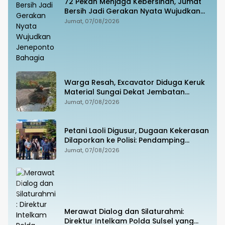
72 Pekan Menjaga Kebersihan, Jumat
Bersih Jadi Gerakan Nyata Wujudkan
Jeneponto Bahagia
Jumat, 07/08/2026
Warga Resah, Excavator Diduga Keruk
Material Sungai Dekat Jembatan
Penghubung Luwu Utara–Luwu Timur
Jumat, 07/08/2026
Petani Laoli Digusur, Dugaan Kekerasan
Dilaporkan ke Polisi: Pendamping
Hukum hingga Penyandang Disabilitas
Jumat, 07/08/2026
Jadi Korban
Merawat Dialog dan Silaturahmi:
Direktur Intelkam Polda Sulsel yang