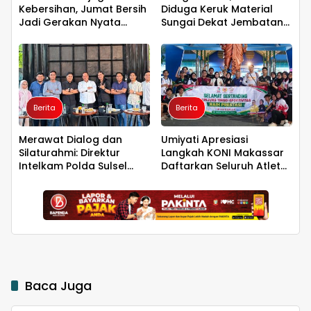
Kebersihan, Jumat Bersih
Diduga Keruk Material
Jadi Gerakan Nyata
Sungai Dekat Jembatan
Wujudkan Jeneponto
Penghubung Luwu Utara–
Bahagia
Luwu Timur
Berita
Berita
Merawat Dialog dan
Umiyati Apresiasi
Silaturahmi: Direktur
Langkah KONI Makassar
Intelkam Polda Sulsel
Daftarkan Seluruh Atlet
yang Baru Temui
PORPROV ke BPJS
Pengurus PBHI
Ketenagakerjaan
Baca Juga