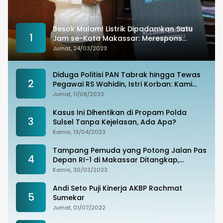
Besok Malam! Listrik Dipadamkan Satu
1
Jam se-Kota Makassar: Merespons
Perubahan Iklim
Jumat, 24/03/2023
Diduga Politisi PAN Tabrak hingga Tewas
2
Pegawai RS Wahidin, Istri Korban: Kami
Tak Terima
Jumat, 11/08/2023
Kasus Ini Dihentikan di Propam Polda
3
Sulsel Tanpa Kejelasan, Ada Apa?
Kamis, 13/04/2023
Tampang Pemuda yang Potong Jalan Pas
4
Depan RI-1 di Makassar Ditangkap,
Ternyata Joki Balapan Liar
Kamis, 30/03/2023
Andi Seto Puji Kinerja AKBP Rachmat
5
Sumekar
Jumat, 01/07/2022