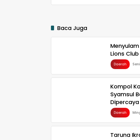
Baca Juga
Menyulam 
Lions Club
Daerah
Sen
Kompol Ka
Syamsul B
Dipercaya
Daerah
Min
Taruna Ikr