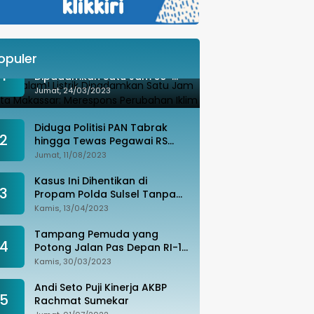
opuler
Besok Malam! Listrik
1
Dipadamkan Satu Jam se-
Kota Makassar: Merespons
Jumat, 24/03/2023
Perubahan Iklim
Diduga Politisi PAN Tabrak
2
hingga Tewas Pegawai RS
Wahidin, Istri Korban: Kami
Jumat, 11/08/2023
Tak Terima
Kasus Ini Dihentikan di
3
Propam Polda Sulsel Tanpa
Kejelasan, Ada Apa?
Kamis, 13/04/2023
Tampang Pemuda yang
4
Potong Jalan Pas Depan RI-1
di Makassar Ditangkap,
Kamis, 30/03/2023
Ternyata Joki Balapan Liar
Andi Seto Puji Kinerja AKBP
5
Rachmat Sumekar