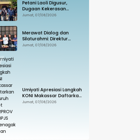
Petani Laoli Digusur,
Dugaan Kekerasan
Dilaporkan ke Polisi:
Jumat, 07/08/2026
Pendamping Hukum
hingga Penyandang
Disabilitas Jadi Korban
Merawat Dialog dan
Silaturahmi: Direktur
Intelkam Polda Sulsel yang
Jumat, 07/08/2026
Baru Temui Pengurus PBHI
Umiyati Apresiasi Langkah
KONI Makassar Daftarkan
Seluruh Atlet PORPROV ke
Jumat, 07/08/2026
BPJS Ketenagakerjaan