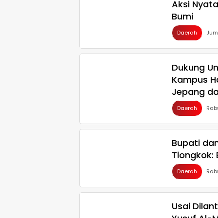
Aksi Nyata
Bumi
Daerah
Jum
Dukung Uni
Kampus Ha
Jepang da
Daerah
Rab
Bupati da
Tiongkok: 
Daerah
Rab
Usai Dilan