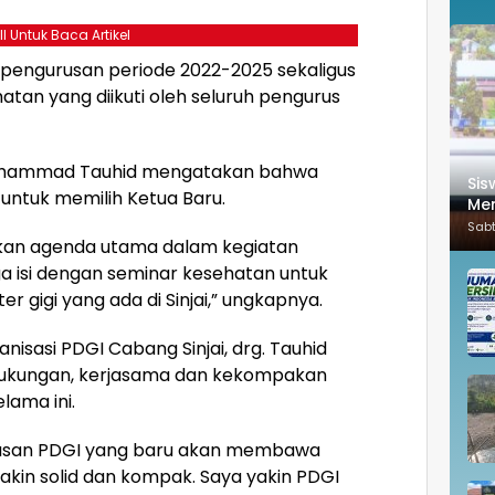
ll Untuk Baca Artikel
pengurusan periode 2022-2025 sekaligus
tan yang diikuti oleh seluruh pengurus
 Muhammad Tauhid mengatakan bahwa
Sis
 untuk memilih Ketua Baru.
Mem
Sab
akan agenda utama dalam kegiatan
juga isi dengan seminar kesehatan untuk
gigi yang ada di Sinjai,” ungkapnya.
sasi PDGI Cabang Sinjai, drg. Tauhid
dukungan, kerjasama dan kekompakan
elama ini.
rusan PDGI yang baru akan membawa
kin solid dan kompak. Saya yakin PDGI