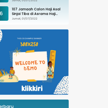
Jumat, 01/07/2022
107 Jamaah Calon Haji Asal
6
Sinjai Tiba di Asrama Haji
Sudiang
Jumat, 01/07/2022
erbaru