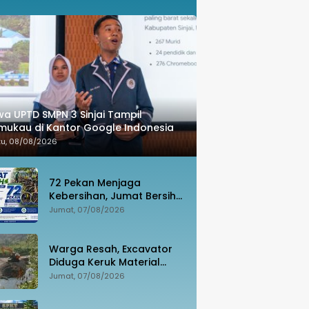
wa UPTD SMPN 3 Sinjai Tampil
ukau di Kantor Google Indonesia
tu, 08/08/2026
72 Pekan Menjaga
Kebersihan, Jumat Bersih
Jadi Gerakan Nyata
Jumat, 07/08/2026
Wujudkan Jeneponto
Bahagia
Warga Resah, Excavator
Diduga Keruk Material
Sungai Dekat Jembatan
Jumat, 07/08/2026
Penghubung Luwu Utara–
Luwu Timur