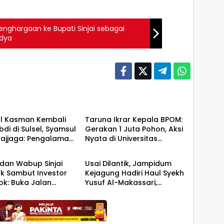
enghargaan ke Bupati Sinjai sebagai
adya
ah
Daerah
l Kasman Kembali
Taruna Ikrar Kepala BPOM:
di di Sulsel, Syamsul
Gerakan 1 Juta Pohon, Aksi
Majjaga: Pengalaman
Nyata di Universitas
ah
Daerah
Layak Dipercaya
Sriwijaya untuk Kelestarian
pin
Bumi
 dan Wabup Sinjai
Usai Dilantik, Jampidum
 Sambut Investor
Kejagung Hadiri Haul Syekh
ok: Buka Jalan
Yusuf Al-Makassari,
asi Bawang
Silaturahmi hingga Malam
di Makassar