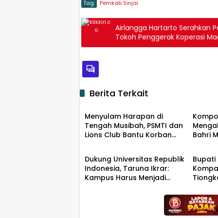
Tag:
Pemkab Sinjai
Airlangga Hartarto Serahkan P
Tokoh Penggerak Koperasi M
Berita Terkait
Daerah
Daer
Menyulam Harapan di
Kompo
Tengah Musibah, PSMTI dan
Mengab
Lions Club Bantu Korban
Bahri 
Daerah
Daer
Kebakaran Tallo
Besar 
Memim
Dukung Universitas Republik
Bupati
Indonesia, Taruna Ikrar:
Kompak
Kampus Harus Menjadi
Tiongk
Jantung Peradaban seperti
Hiliris
Jepang dan China
Wujudkan Indonesia Emas
2045