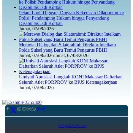
Petani Laoli Digusur, Dugaan Kekerasan Dilaporkan ke
Polisi: Pendamping Hukum hingga Penyandang
Disabilitas Jadi Korban
Jumat, 07/08/2026
Merawat Dialog dan Silaturahmi: Direktur Intelkam
Polda Sulsel yang Baru Temui Pengurus PBHI
Jumat, 07/08/2026
Jumat, 07/08/2026
Umiyati Apresiasi Langkah KONI Makassar Daftarkan
Seluruh Atlet PORPROV ke BPJS Ketenagakerjaan
Jumat, 07/08/2026
Kebijakan Privasi