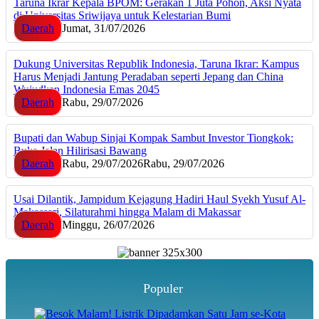
Taruna Ikrar Kepala BPOM: Gerakan 1 Juta Pohon, Aksi Nyata
di Universitas Sriwijaya untuk Kelestarian Bumi
Daerah
Jumat, 31/07/2026
Dukung Universitas Republik Indonesia, Taruna Ikrar: Kampus
Harus Menjadi Jantung Peradaban seperti Jepang dan China
Wujudkan Indonesia Emas 2045
Daerah
Rabu, 29/07/2026
Bupati dan Wabup Sinjai Kompak Sambut Investor Tiongkok:
Buka Jalan Hilirisasi Bawang
Daerah
Rabu, 29/07/2026
Rabu, 29/07/2026
Usai Dilantik, Jampidum Kejagung Hadiri Haul Syekh Yusuf Al-
Makassari, Silaturahmi hingga Malam di Makassar
Daerah
Minggu, 26/07/2026
Populer