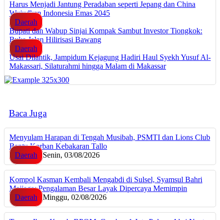
Harus Menjadi Jantung Peradaban seperti Jepang dan China
Wujudkan Indonesia Emas 2045
Daerah
Bupati dan Wabup Sinjai Kompak Sambut Investor Tiongkok:
Buka Jalan Hilirisasi Bawang
Daerah
Usai Dilantik, Jampidum Kejagung Hadiri Haul Syekh Yusuf Al-
Makassari, Silaturahmi hingga Malam di Makassar
Baca Juga
Menyulam Harapan di Tengah Musibah, PSMTI dan Lions Club
Bantu Korban Kebakaran Tallo
Daerah
Senin, 03/08/2026
Kompol Kasman Kembali Mengabdi di Sulsel, Syamsul Bahri
Majjaga: Pengalaman Besar Layak Dipercaya Memimpin
Daerah
Minggu, 02/08/2026