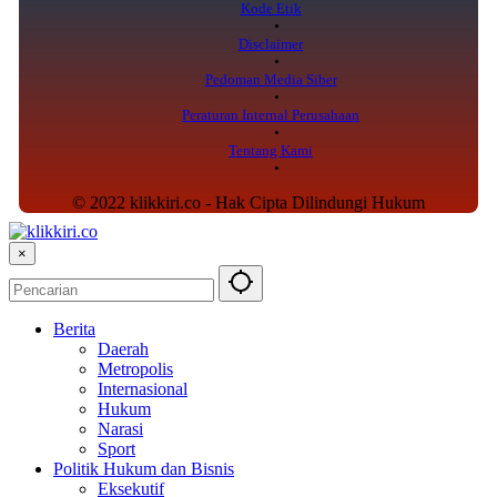
Kode Etik
Disclaimer
Pedoman Media Siber
Peraturan Internal Perusahaan
Tentang Kami
© 2022 klikkiri.co - Hak Cipta Dilindungi Hukum
×
Berita
Daerah
Metropolis
Internasional
Hukum
Narasi
Sport
Politik Hukum dan Bisnis
Eksekutif