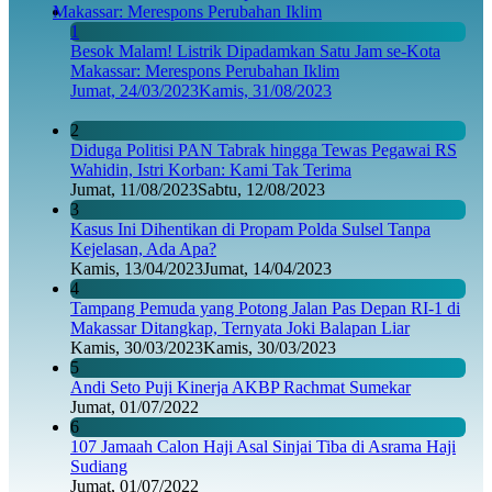
1
Besok Malam! Listrik Dipadamkan Satu Jam se-Kota
Makassar: Merespons Perubahan Iklim
Jumat, 24/03/2023
Kamis, 31/08/2023
2
Diduga Politisi PAN Tabrak hingga Tewas Pegawai RS
Wahidin, Istri Korban: Kami Tak Terima
Jumat, 11/08/2023
Sabtu, 12/08/2023
3
Kasus Ini Dihentikan di Propam Polda Sulsel Tanpa
Kejelasan, Ada Apa?
Kamis, 13/04/2023
Jumat, 14/04/2023
4
Tampang Pemuda yang Potong Jalan Pas Depan RI-1 di
Makassar Ditangkap, Ternyata Joki Balapan Liar
Kamis, 30/03/2023
Kamis, 30/03/2023
5
Andi Seto Puji Kinerja AKBP Rachmat Sumekar
Jumat, 01/07/2022
6
107 Jamaah Calon Haji Asal Sinjai Tiba di Asrama Haji
Sudiang
Jumat, 01/07/2022