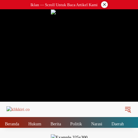
Langsung
×
Iklan — Scroll Untuk Baca Artikel Kami
ke
konten
Beranda
Hukum
Berita
Politik
Narasi
Daerah
Me