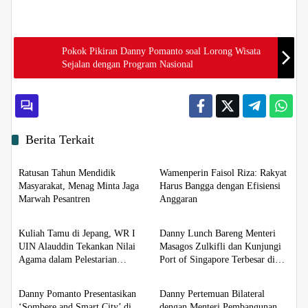
Pokok Pikiran Danny Pomanto soal Lorong Wisata
Sejalan dengan Program Nasional
Berita Terkait
Metropolis
Metropolis
Ratusan Tahun Mendidik
Wamenperin Faisol Riza: Rakyat
Masyarakat, Menag Minta Jaga
Harus Bangga dengan Efisiensi
Marwah Pesantren
Anggaran
Metropolis
Metropolis
Kuliah Tamu di Jepang, WR I
Danny Lunch Bareng Menteri
UIN Alauddin Tekankan Nilai
Masagos Zulkifli dan Kunjungi
Agama dalam Pelestarian
Port of Singapore Terbesar di
Metropolis
Metropolis
Lingkungan
Dunia
Danny Pomanto Presentasikan
Danny Pertemuan Bilateral
‘Sombere and Smart City’ di
dengan Menteri Pembangunan