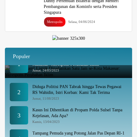
Danny Pertemuan Bilateral dengan Menteri
Pembangunan dan Kominfo serta Presiden
Singapura
Metropolis
Selasa, 04/06/2024
Populer
Besok Malam! Listrik Dipadamkan Satu Jam se-Kota
1
Makassar: Merespons Perubahan Iklim
Jumat, 24/03/2023
Diduga Politisi PAN Tabrak hingga Tewas Pegawai
2
RS Wahidin, Istri Korban: Kami Tak Terima
Jumat, 11/08/2023
Kasus Ini Dihentikan di Propam Polda Sulsel Tanpa
3
Kejelasan, Ada Apa?
Kamis, 13/04/2023
Tampang Pemuda yang Potong Jalan Pas Depan RI-1