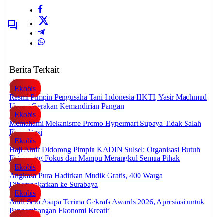
Berita Terkait
Ekobis
Resmi Pimpin Pengusaha Tani Indonesia HKTI, Yasir Machmud
Usung Gerakan Kemandirian Pangan
Ekobis
Memahami Mekanisme Promo Hypermart Supaya Tidak Salah
Ekspektasi
Ekobis
Haji Amir Didorong Pimpin KADIN Sulsel: Organisasi Butuh
Figur yang Fokus dan Mampu Merangkul Semua Pihak
Ekobis
Angkasa Pura Hadirkan Mudik Gratis, 400 Warga
Diberangkatkan ke Surabaya
Ekobis
Andi Seto Asapa Terima Gekrafs Awards 2026, Apresiasi untuk
Pengembangan Ekonomi Kreatif