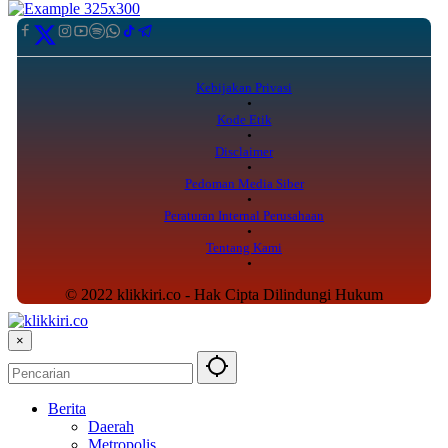
Kebijakan Privasi
Kode Etik
Disclaimer
Pedoman Media Siber
Peraturan Internal Perusahaan
Tentang Kami
© 2022 klikkiri.co - Hak Cipta Dilindungi Hukum
×
Berita
Daerah
Metropolis