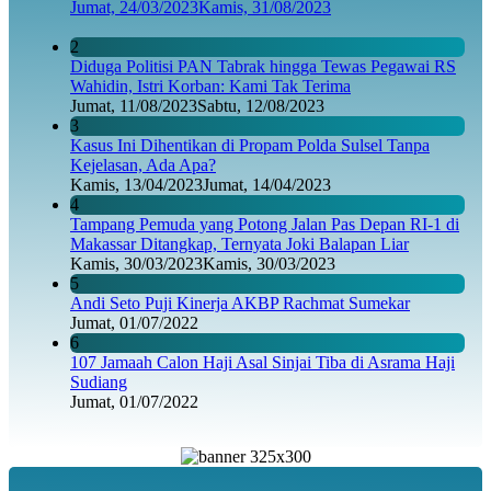
Jumat, 24/03/2023
Kamis, 31/08/2023
2
Diduga Politisi PAN Tabrak hingga Tewas Pegawai RS
Wahidin, Istri Korban: Kami Tak Terima
Jumat, 11/08/2023
Sabtu, 12/08/2023
3
Kasus Ini Dihentikan di Propam Polda Sulsel Tanpa
Kejelasan, Ada Apa?
Kamis, 13/04/2023
Jumat, 14/04/2023
4
Tampang Pemuda yang Potong Jalan Pas Depan RI-1 di
Makassar Ditangkap, Ternyata Joki Balapan Liar
Kamis, 30/03/2023
Kamis, 30/03/2023
5
Andi Seto Puji Kinerja AKBP Rachmat Sumekar
Jumat, 01/07/2022
6
107 Jamaah Calon Haji Asal Sinjai Tiba di Asrama Haji
Sudiang
Jumat, 01/07/2022