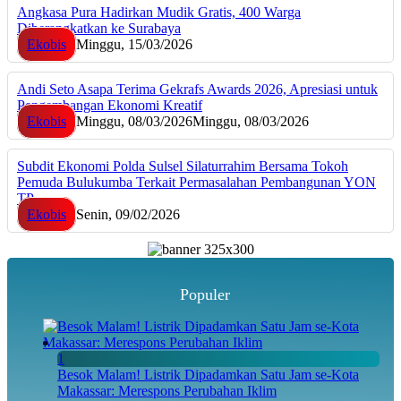
Angkasa Pura Hadirkan Mudik Gratis, 400 Warga
Diberangkatkan ke Surabaya
Ekobis
Minggu, 15/03/2026
Andi Seto Asapa Terima Gekrafs Awards 2026, Apresiasi untuk
Pengembangan Ekonomi Kreatif
Ekobis
Minggu, 08/03/2026
Minggu, 08/03/2026
Subdit Ekonomi Polda Sulsel Silaturrahim Bersama Tokoh
Pemuda Bulukumba Terkait Permasalahan Pembangunan YON
TP
Ekobis
Senin, 09/02/2026
Populer
1
Besok Malam! Listrik Dipadamkan Satu Jam se-Kota
Makassar: Merespons Perubahan Iklim