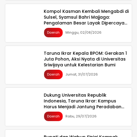
Kompol Kasman Kembali Mengabdi di
Sulsel, Syamsul Bahri Majjaga:
Pengalaman Besar Layak Dipercaya
Memimpin
Daerah
Minggu, 02/08/2026
Taruna Ikrar Kepala BPOM: Gerakan 1
Juta Pohon, Aksi Nyata di Universitas
Sriwijaya untuk Kelestarian Bumi
Daerah
Jumat, 31/07/2026
Dukung Universitas Republik
Indonesia, Taruna Ikrar: Kampus
Harus Menjadi Jantung Peradaban
seperti Jepang dan China Wujudkan
Daerah
Rabu, 29/07/2026
Indonesia Emas 2045
Bupati dan Wabup Sinjai Kompak