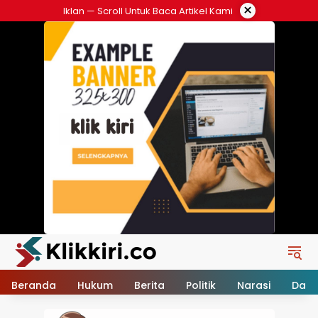
Langsung
×
Iklan — Scroll Untuk Baca Artikel Kami
ke
konten
Beranda
Hukum
Berita
Politik
Narasi
Daer