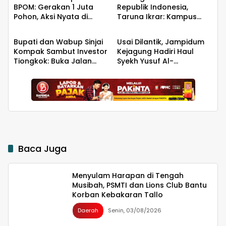
BPOM: Gerakan 1 Juta
Republik Indonesia,
Pohon, Aksi Nyata di
Taruna Ikrar: Kampus
Daerah
Daerah
Universitas Sriwijaya
Harus Menjadi Jantung
untuk Kelestarian Bumi
Peradaban seperti
Bupati dan Wabup Sinjai
Usai Dilantik, Jampidum
Jepang dan China
Kompak Sambut Investor
Kejagung Hadiri Haul
Wujudkan Indonesia
Tiongkok: Buka Jalan
Syekh Yusuf Al-
Emas 2045
Hilirisasi Bawang
Makassari, Silaturahmi
hingga Malam di
Makassar
Baca Juga
Menyulam Harapan di Tengah
Musibah, PSMTI dan Lions Club Bantu
Korban Kebakaran Tallo
Daerah
Senin, 03/08/2026