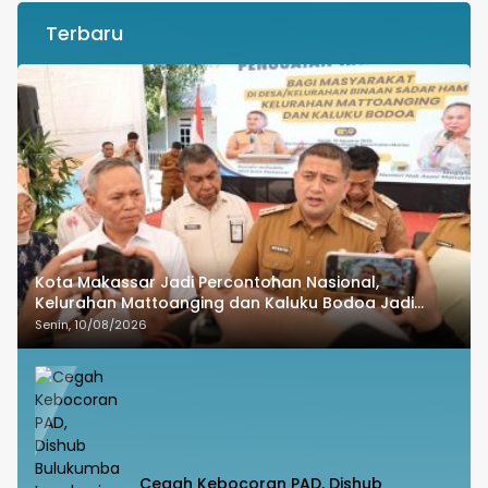
Terbaru
Kota Makassar Jadi Percontohan Nasional,
Kelurahan Mattoanging dan Kaluku Bodoa Jadi
Binaan Sadar HAM
Senin, 10/08/2026
Cegah Kebocoran PAD, Dishub