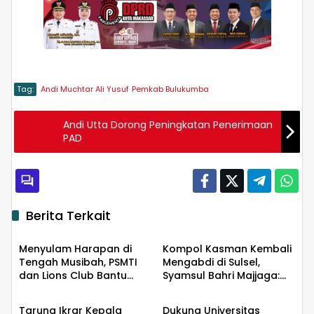
Tag:
Andi Muchtar Ali Yusuf
Pemkab Bulukumba
Andi Utta Dorong Peningkatan Penerimaan
PAD
Berita Terkait
Daerah
Daerah
Menyulam Harapan di
Kompol Kasman Kembali
Tengah Musibah, PSMTI
Mengabdi di Sulsel,
dan Lions Club Bantu
Syamsul Bahri Majjaga:
Daerah
Daerah
Korban Kebakaran Tallo
Pengalaman Besar Layak
Dipercaya Memimpin
Taruna Ikrar Kepala
Dukung Universitas