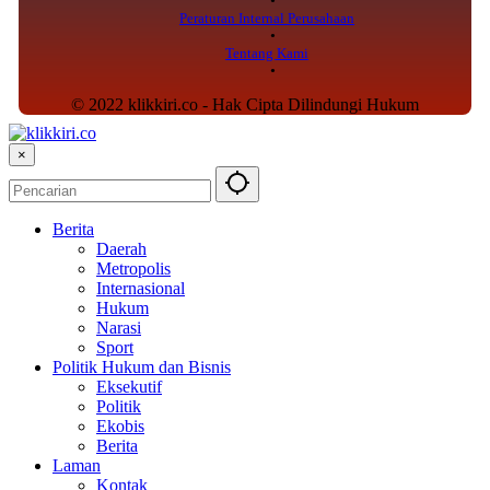
Peraturan Internal Perusahaan
Tentang Kami
© 2022 klikkiri.co - Hak Cipta Dilindungi Hukum
×
Berita
Daerah
Metropolis
Internasional
Hukum
Narasi
Sport
Politik Hukum dan Bisnis
Eksekutif
Politik
Ekobis
Berita
Laman
Kontak