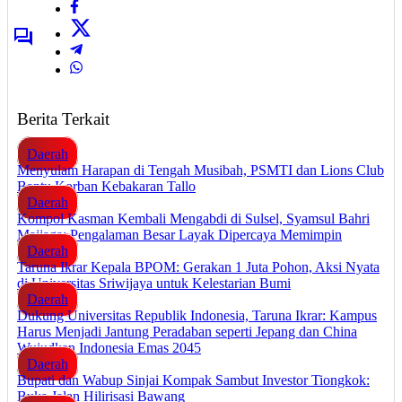
Berita Terkait
Daerah
Menyulam Harapan di Tengah Musibah, PSMTI dan Lions Club
Bantu Korban Kebakaran Tallo
Daerah
Kompol Kasman Kembali Mengabdi di Sulsel, Syamsul Bahri
Majjaga: Pengalaman Besar Layak Dipercaya Memimpin
Daerah
Taruna Ikrar Kepala BPOM: Gerakan 1 Juta Pohon, Aksi Nyata
di Universitas Sriwijaya untuk Kelestarian Bumi
Daerah
Dukung Universitas Republik Indonesia, Taruna Ikrar: Kampus
Harus Menjadi Jantung Peradaban seperti Jepang dan China
Wujudkan Indonesia Emas 2045
Daerah
Bupati dan Wabup Sinjai Kompak Sambut Investor Tiongkok:
Buka Jalan Hilirisasi Bawang