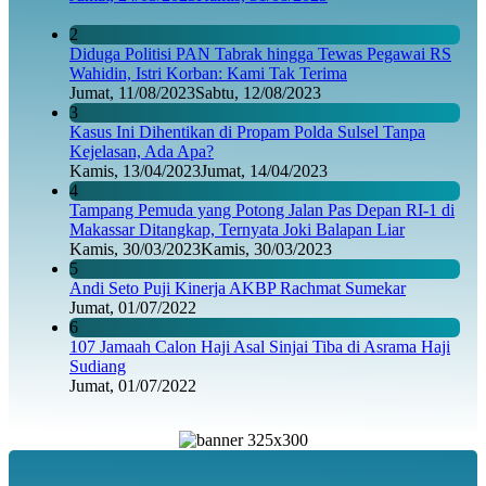
2
Diduga Politisi PAN Tabrak hingga Tewas Pegawai RS
Wahidin, Istri Korban: Kami Tak Terima
Jumat, 11/08/2023
Sabtu, 12/08/2023
3
Kasus Ini Dihentikan di Propam Polda Sulsel Tanpa
Kejelasan, Ada Apa?
Kamis, 13/04/2023
Jumat, 14/04/2023
4
Tampang Pemuda yang Potong Jalan Pas Depan RI-1 di
Makassar Ditangkap, Ternyata Joki Balapan Liar
Kamis, 30/03/2023
Kamis, 30/03/2023
5
Andi Seto Puji Kinerja AKBP Rachmat Sumekar
Jumat, 01/07/2022
6
107 Jamaah Calon Haji Asal Sinjai Tiba di Asrama Haji
Sudiang
Jumat, 01/07/2022