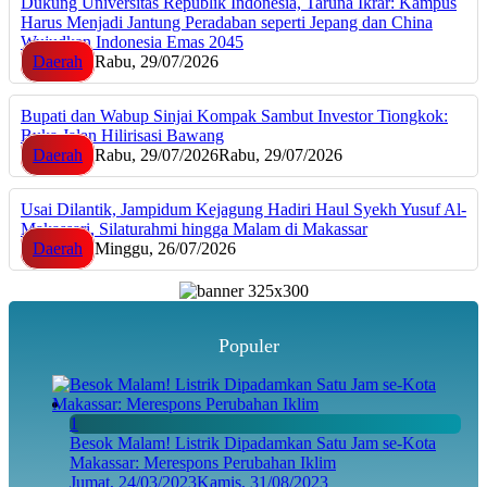
Dukung Universitas Republik Indonesia, Taruna Ikrar: Kampus
Harus Menjadi Jantung Peradaban seperti Jepang dan China
Wujudkan Indonesia Emas 2045
Daerah
Rabu, 29/07/2026
Bupati dan Wabup Sinjai Kompak Sambut Investor Tiongkok:
Buka Jalan Hilirisasi Bawang
Daerah
Rabu, 29/07/2026
Rabu, 29/07/2026
Usai Dilantik, Jampidum Kejagung Hadiri Haul Syekh Yusuf Al-
Makassari, Silaturahmi hingga Malam di Makassar
Daerah
Minggu, 26/07/2026
Populer
1
Besok Malam! Listrik Dipadamkan Satu Jam se-Kota
Makassar: Merespons Perubahan Iklim
Jumat, 24/03/2023
Kamis, 31/08/2023