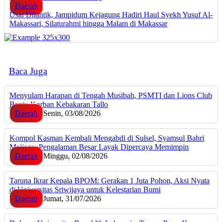
Daerah
Usai Dilantik, Jampidum Kejagung Hadiri Haul Syekh Yusuf Al-
Makassari, Silaturahmi hingga Malam di Makassar
Baca Juga
Menyulam Harapan di Tengah Musibah, PSMTI dan Lions Club
Bantu Korban Kebakaran Tallo
Daerah
Senin, 03/08/2026
Kompol Kasman Kembali Mengabdi di Sulsel, Syamsul Bahri
Majjaga: Pengalaman Besar Layak Dipercaya Memimpin
Daerah
Minggu, 02/08/2026
Taruna Ikrar Kepala BPOM: Gerakan 1 Juta Pohon, Aksi Nyata
di Universitas Sriwijaya untuk Kelestarian Bumi
Daerah
Jumat, 31/07/2026