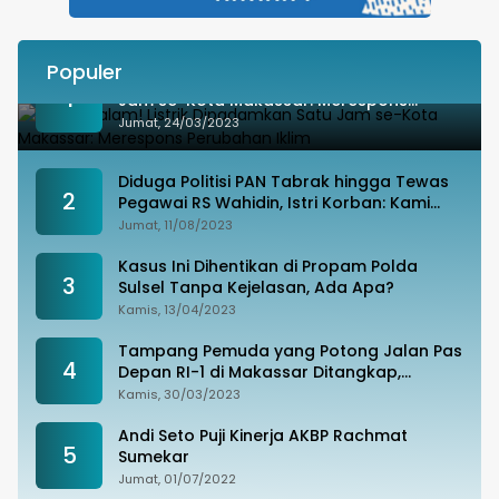
Populer
Besok Malam! Listrik Dipadamkan Satu
1
Jam se-Kota Makassar: Merespons
Perubahan Iklim
Jumat, 24/03/2023
Diduga Politisi PAN Tabrak hingga Tewas
2
Pegawai RS Wahidin, Istri Korban: Kami
Tak Terima
Jumat, 11/08/2023
Kasus Ini Dihentikan di Propam Polda
3
Sulsel Tanpa Kejelasan, Ada Apa?
Kamis, 13/04/2023
Tampang Pemuda yang Potong Jalan Pas
4
Depan RI-1 di Makassar Ditangkap,
Ternyata Joki Balapan Liar
Kamis, 30/03/2023
Andi Seto Puji Kinerja AKBP Rachmat
5
Sumekar
Jumat, 01/07/2022