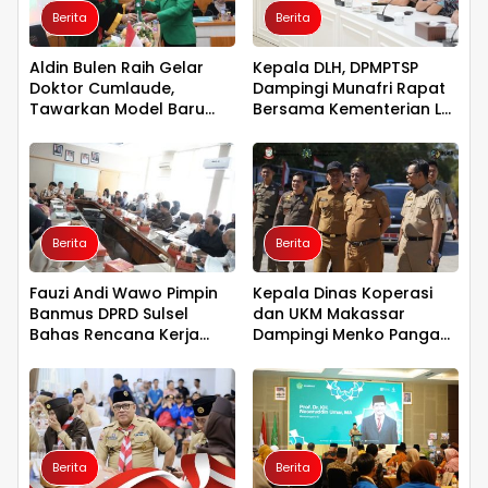
Berita
Berita
Aldin Bulen Raih Gelar
Kepala DLH, DPMPTSP
Doktor Cumlaude,
Dampingi Munafri Rapat
Tawarkan Model Baru
Bersama Kementerian LH,
Pemidanaan Suap
PT SUS dan Masyarakat
Berbasis Keadilan
Berita
Berita
Fauzi Andi Wawo Pimpin
Kepala Dinas Koperasi
Banmus DPRD Sulsel
dan UKM Makassar
Bahas Rencana Kerja
Dampingi Menko Pangan
Tahun 2027
Tinjau Kampung Nelayan
Merah Putih Untia
Berita
Berita