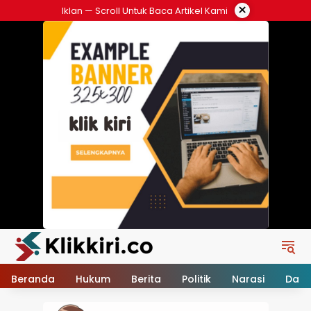
Langsung
×
Iklan — Scroll Untuk Baca Artikel Kami
ke
konten
Beranda
Hukum
Berita
Politik
Narasi
Daer