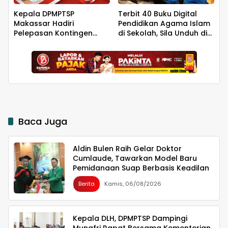
Kepala DPMPTSP
Terbit 40 Buku Digital
Makassar Hadiri
Pendidikan Agama Islam
Pelepasan Kontingen
di Sekolah, Sila Unduh di
Jambore Nasional XII,
Smart PAI
Tegaskan Dukungan bagi
Pembinaan Generasi
Muda
Baca Juga
Aldin Bulen Raih Gelar Doktor
Cumlaude, Tawarkan Model Baru
Pemidanaan Suap Berbasis Keadilan
Berita
Kamis, 06/08/2026
Kepala DLH, DPMPTSP Dampingi
Munafri Rapat Bersama Kementerian