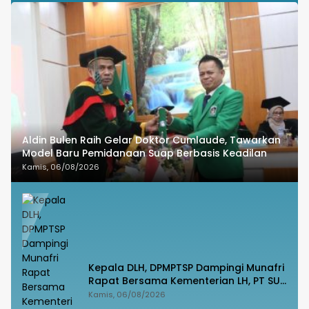
Aldin Bulen Raih Gelar Doktor Cumlaude, Tawarkan
Model Baru Pemidanaan Suap Berbasis Keadilan
Kamis, 06/08/2026
Kepala DLH, DPMPTSP Dampingi Munafri
Rapat Bersama Kementerian LH, PT SUS
dan Masyarakat
Kamis, 06/08/2026