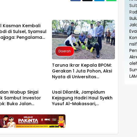
ah
l Kasman Kembali
di di Sulsel, Syamsul
Majjaga: Pengalaman
Layak Dipercaya
pin
Daerah
Taruna Ikrar Kepala BPOM:
Gerakan 1 Juta Pohon, Aksi
Nyata di Universitas
ah
Daerah
Sriwijaya untuk Kelestarian
Bumi
 dan Wabup Sinjai
Usai Dilantik, Jampidum
 Sambut Investor
Kejagung Hadiri Haul Syekh
ok: Buka Jalan
Yusuf Al-Makassari,
asi Bawang
Silaturahmi hingga Malam
di Makassar