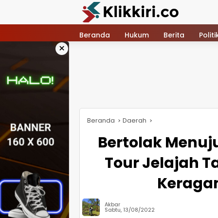
Langsung
ke
konten
Beranda
Hukum
Berita
Politi
×
Beranda
Daerah
Bertolak Menuj
Tour Jelajah 
Keraga
Akbar
Sabtu, 13/08/2022