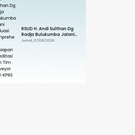
RSUD H. Andi Sulthan Dg
Radja Bulukumba Jalani
Evaluasi Komprehensif
Jumat, 07/08/2026
Persiapan Akreditasi oleh
Tim Surveyor LAM-KPRS