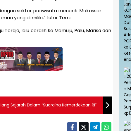
dengan sektor pariwisata menarik. Makassar
an yang di miliki,” tutur Temi.
Toraja, lalu beralih ke Mamuju, Palu, Marisa dan
lang Sejarah Dalam “Suara’na Kemerdekaan RI”