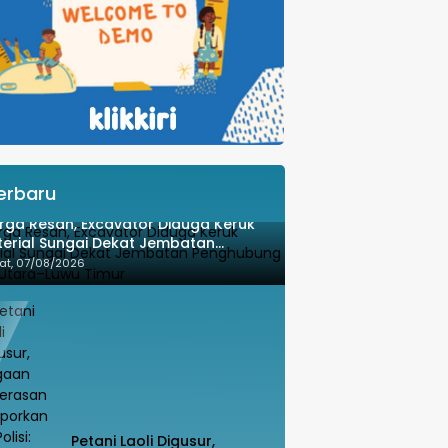
erbaru
ga Resah, Excavator Diduga Keruk
erial Sungai Dekat Jembatan
nghubung Luwu Utara–Luwu Timur
at, 07/08/2026
Petani Laoli Digusur,