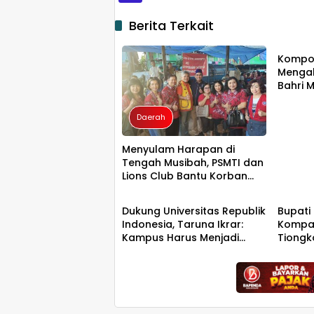
Berita Terkait
Daer
Kompo
Mengab
Bahri 
Besar 
Memim
Daerah
Menyulam Harapan di
Tengah Musibah, PSMTI dan
Lions Club Bantu Korban
Daerah
Daer
Kebakaran Tallo
Dukung Universitas Republik
Bupati
Indonesia, Taruna Ikrar:
Kompak
Kampus Harus Menjadi
Tiongk
Jantung Peradaban seperti
Hiliris
Jepang dan China
Wujudkan Indonesia Emas
2045