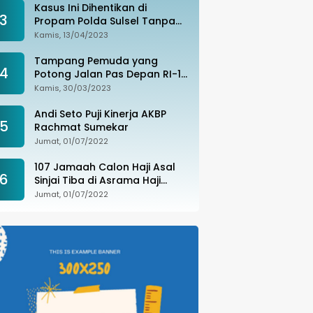
Kasus Ini Dihentikan di
3
Propam Polda Sulsel Tanpa
Kejelasan, Ada Apa?
Kamis, 13/04/2023
Tampang Pemuda yang
4
Potong Jalan Pas Depan RI-1
di Makassar Ditangkap,
Kamis, 30/03/2023
Ternyata Joki Balapan Liar
Andi Seto Puji Kinerja AKBP
5
Rachmat Sumekar
Jumat, 01/07/2022
107 Jamaah Calon Haji Asal
6
Sinjai Tiba di Asrama Haji
Sudiang
Jumat, 01/07/2022