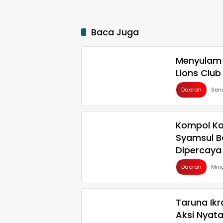
Baca Juga
Menyulam 
Lions Club
Daerah
Sen
Kompol Ka
Syamsul B
Dipercaya
Daerah
Min
Taruna Ikr
Aksi Nyata