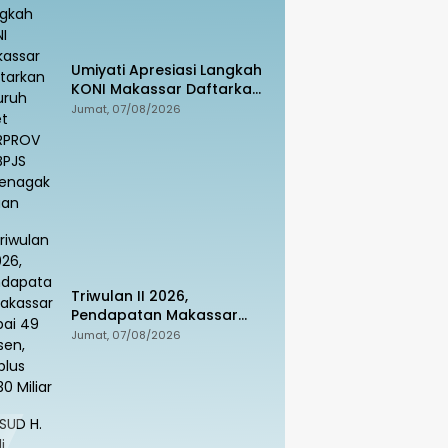
Umiyati Apresiasi Langkah
KONI Makassar Daftarkan
Seluruh Atlet PORPROV ke
Jumat, 07/08/2026
BPJS Ketenagakerjaan
Triwulan II 2026,
Pendapatan Makassar
Capai 49 Persen, Surplus
Jumat, 07/08/2026
Rp130 Miliar