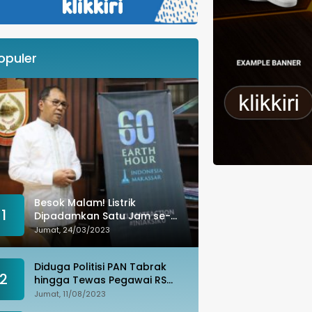
opuler
Besok Malam! Listrik
1
Dipadamkan Satu Jam se-
Kota Makassar: Merespons
Jumat, 24/03/2023
Perubahan Iklim
Diduga Politisi PAN Tabrak
2
hingga Tewas Pegawai RS
Wahidin, Istri Korban: Kami
Jumat, 11/08/2023
Tak Terima