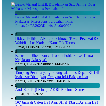
1
Besok Malam! Listrik Dipadamkan Satu Jam se-Kota
Makassar: Merespons Perubahan Iklim
Jumat, 24/03/2023
Kamis, 31/08/2023
2
Diduga Politisi PAN Tabrak hingga Tewas Pegawai RS
Wahidin, Istri Korban: Kami Tak Terima
Jumat, 11/08/2023
Sabtu, 12/08/2023
3
Kasus Ini Dihentikan di Propam Polda Sulsel Tanpa
Kejelasan, Ada Apa?
Kamis, 13/04/2023
Jumat, 14/04/2023
4
Tampang Pemuda yang Potong Jalan Pas Depan RI-1 di
Makassar Ditangkap, Ternyata Joki Balapan Liar
Kamis, 30/03/2023
Kamis, 30/03/2023
5
Andi Seto Puji Kinerja AKBP Rachmat Sumekar
Jumat, 01/07/2022
6
107 Jamaah Calon Haji Asal Sinjai Tiba di Asrama Haji