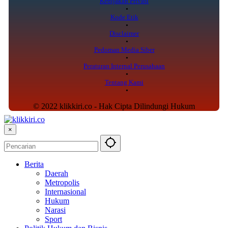
Kebijakan Privasi
Kode Etik
Disclaimer
Pedoman Media Siber
Peraturan Internal Perusahaan
Tentang Kami
© 2022 klikkiri.co - Hak Cipta Dilindungi Hukum
×
Berita
Daerah
Metropolis
Internasional
Hukum
Narasi
Sport