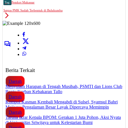
Tag:
Pemkot Makassar
Satgas PMK Sudah Terbentuk di Bulukumba
Berita Terkait
Daerah
Menyulam Harapan di Tengah Musibah, PSMTI dan Lions Club
Bantu Korban Kebakaran Tallo
Daerah
Kompol Kasman Kembali Mengabdi di Sulsel, Syamsul Bahri
Majjaga: Pengalaman Besar Layak Dipercaya Memimpin
Daerah
Taruna Ikrar Kepala BPOM: Gerakan 1 Juta Pohon, Aksi Nyata
di Universitas Sriwijaya untuk Kelestarian Bumi
Daerah