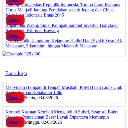
Dukung Universitas Republik Indonesia, Taruna Ikrar: Kampus
Harus Menjadi Jantung Peradaban seperti Jepang dan China
Wujudkan Indonesia Emas 2045
Daerah
Bupati dan Wabup Sinjai Kompak Sambut Investor Tiongkok:
Buka Jalan Hilirisasi Bawang
Daerah
Usai Dilantik, Jampidum Kejagung Hadiri Haul Syekh Yusuf Al-
Makassari, Silaturahmi hingga Malam di Makassar
Baca Juga
Menyulam Harapan di Tengah Musibah, PSMTI dan Lions Club
Bantu Korban Kebakaran Tallo
Daerah
Senin, 03/08/2026
Kompol Kasman Kembali Mengabdi di Sulsel, Syamsul Bahri
Majjaga: Pengalaman Besar Layak Dipercaya Memimpin
Daerah
Minggu, 02/08/2026