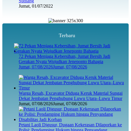
Sudiang
Jumat, 01/07/2022
Terbaru
72 Pekan Menjaga Kebersihan, Jumat Bersih Jadi
Gerakan Nyata Wujudkan Jeneponto Bahagia
Jumat, 07/08/2026
Jumat, 07/08/2026
Warga Resah, Excavator Diduga Keruk Material Sungai
Dekat Jembatan Penghubung Luwu Utara–Luwu Timur
Jumat, 07/08/2026
Jumat, 07/08/2026
Petani Laoli Digusur, Dugaan Kekerasan Dilaporkan ke
Polisi: Pendamping Hukum hingga Penyandang