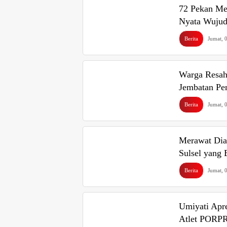
72 Pekan Men
Nyata Wujud
Berita
Jumat, 
Warga Resah
Jembatan Pe
Berita
Jumat, 
Merawat Dial
Sulsel yang
Berita
Jumat, 
Umiyati Apr
Atlet PORPR