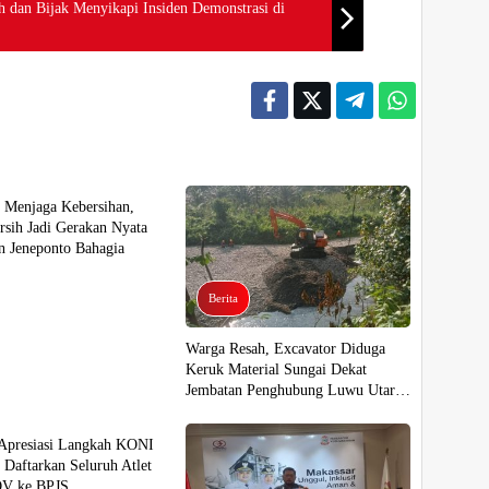
 dan Bijak Menyikapi Insiden Demonstrasi di
 Menjaga Kebersihan,
rsih Jadi Gerakan Nyata
 Jeneponto Bahagia
Berita
Warga Resah, Excavator Diduga
Keruk Material Sungai Dekat
Jembatan Penghubung Luwu Utara–
Luwu Timur
Apresiasi Langkah KONI
 Daftarkan Seluruh Atlet
V ke BPJS