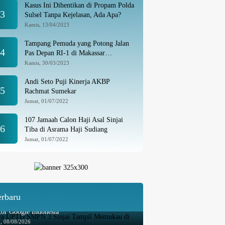
Kasus Ini Dihentikan di Propam Polda
3
Sulsel Tanpa Kejelasan, Ada Apa?
Kamis, 13/04/2023
Tampang Pemuda yang Potong Jalan
4
Pas Depan RI-1 di Makassar
Ditangkap, Ternyata Joki Balapan Liar
Kamis, 30/03/2023
Andi Seto Puji Kinerja AKBP
5
Rachmat Sumekar
Jumat, 01/07/2022
107 Jamaah Calon Haji Asal Sinjai
6
Tiba di Asrama Haji Sudiang
Jumat, 01/07/2022
erbaru
wa UPTD SMPN 3 Sinjai Tampil Memukau di
or Google Indonesia
u, 08/08/2026