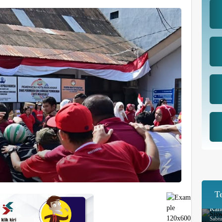
T
Sis
Kant
Sabt