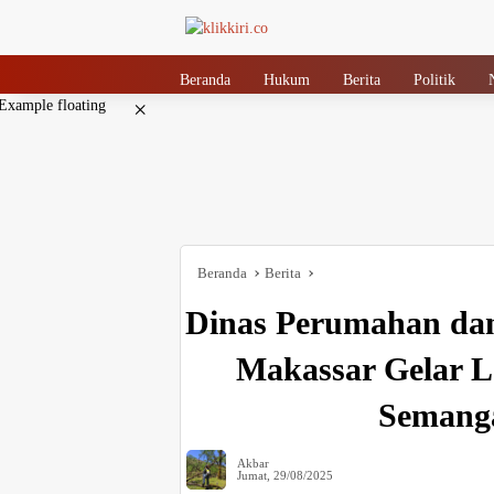
Langsung
ke
konten
Beranda
Hukum
Berita
Politik
×
Beranda
Berita
Dinas Perumahan da
Makassar Gelar 
Semang
Akbar
Jumat, 29/08/2025