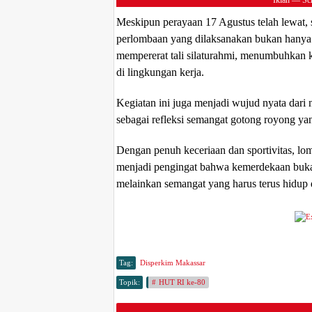
Iklan — Scr
Meskipun perayaan 17 Agustus telah lewat, 
perlombaan yang dilaksanakan bukan hanya m
mempererat tali silaturahmi, menumbuhkan 
di lingkungan kerja.
Kegiatan ini juga menjadi wujud nyata dari n
sebagai refleksi semangat gotong royong ya
Dengan penuh keceriaan dan sportivitas, l
menjadi pengingat bahwa kemerdekaan bukan
melainkan semangat yang harus terus hidup 
Tag:
Disperkim Makassar
Topik:
HUT RI ke-80