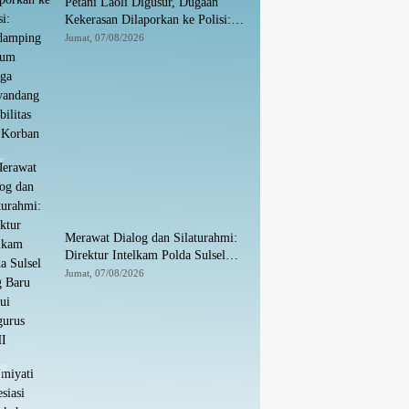
Petani Laoli Digusur, Dugaan
Kekerasan Dilaporkan ke Polisi:
Pendamping Hukum hingga
Jumat, 07/08/2026
Penyandang Disabilitas Jadi
Korban
Merawat Dialog dan Silaturahmi:
Direktur Intelkam Polda Sulsel
yang Baru Temui Pengurus PBHI
Jumat, 07/08/2026