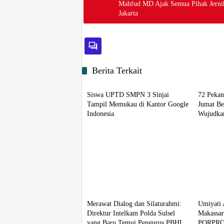
Mahfud MD Ajak Semua Pihak Jernih
Jakarta
Berita Terkait
Berita
Berita
Siswa UPTD SMPN 3 Sinjai
72 Pekan
Tampil Memukau di Kantor Google
Jumat Be
Indonesia
Wujudkan
Berita
Berita
Merawat Dialog dan Silaturahmi:
Umiyati 
Direktur Intelkam Polda Sulsel
Makassar
yang Baru Temui Pengurus PBHI
PORPRO