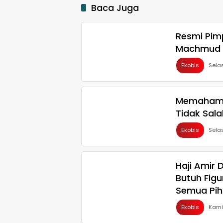
Baca Juga
Resmi Pimp
Machmud 
Ekobis
Sela
Memahami
Tidak Sala
Ekobis
Sela
Haji Amir 
Butuh Fig
Semua Pih
Ekobis
Kami