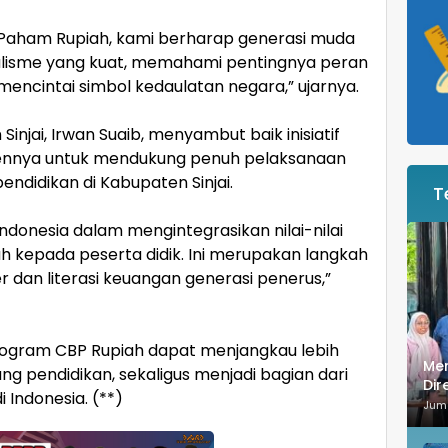
an Paham Rupiah, kami berharap generasi muda
lisme yang kuat, memahami pentingnya peran
encintai simbol kedaulatan negara,” ujarnya.
injai, Irwan Suaib, menyambut baik inisiatif
ennya untuk mendukung penuh pelaksanaan
endidikan di Kabupaten Sinjai.
T
Indonesia dalam mengintegrasikan nilai-nilai
iah kepada peserta didik. Ini merupakan langkah
dan literasi keuangan generasi penerus,”
n program CBP Rupiah dapat menjangkau lebih
Mer
ang pendidikan, sekaligus menjadi bagian dari
Dir
i Indonesia. (**)
Bar
Jum