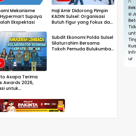
ami Mekanisme
Haji Amir Didorong Pimpin
Hypermart Supaya
KADIN Sulsel: Organisasi
Salah Ekspektasi
Butuh Figur yang Fokus dan
Ekobis
Mampu Merangkul Semua
Pihak
Subdit Ekonomi Polda Sulsel
Silaturrahim Bersama
Tokoh Pemuda Bulukumba
Terkait Permasalahan
Pembangunan YON TP
s
eto Asapa Terima
s Awards 2026,
asi untuk
mbangan Ekonomi