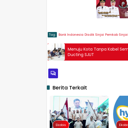
Tag:
Bank Indonesia
Disdik Sinjai
Pemkab Sinjai
Menuju Kota Tanpa Kabel Se
Ducting SJUT
Berita Terkait
Ekobis
Ekobi