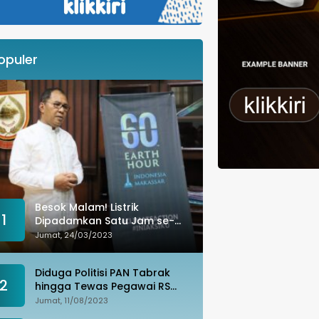
opuler
Besok Malam! Listrik
1
Dipadamkan Satu Jam se-
Kota Makassar: Merespons
Jumat, 24/03/2023
Perubahan Iklim
Diduga Politisi PAN Tabrak
2
hingga Tewas Pegawai RS
Wahidin, Istri Korban: Kami
Jumat, 11/08/2023
Tak Terima