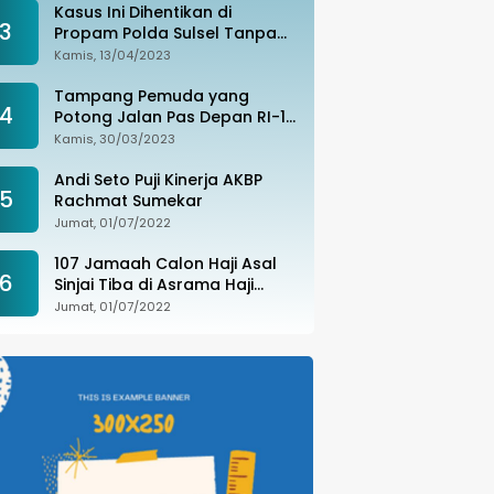
Kasus Ini Dihentikan di
3
Propam Polda Sulsel Tanpa
Kejelasan, Ada Apa?
Kamis, 13/04/2023
Tampang Pemuda yang
4
Potong Jalan Pas Depan RI-1
di Makassar Ditangkap,
Kamis, 30/03/2023
Ternyata Joki Balapan Liar
Andi Seto Puji Kinerja AKBP
5
Rachmat Sumekar
Jumat, 01/07/2022
107 Jamaah Calon Haji Asal
6
Sinjai Tiba di Asrama Haji
Sudiang
Jumat, 01/07/2022