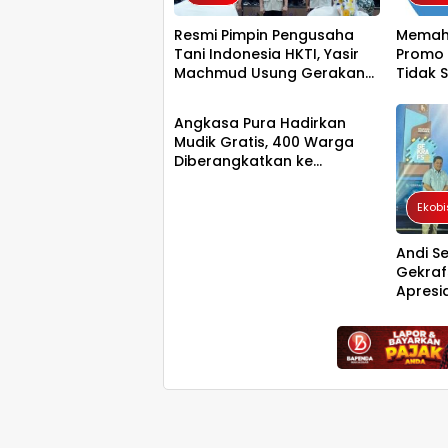
Resmi Pimpin Pengusaha
Memah
Tani Indonesia HKTI, Yasir
Promo 
Machmud Usung Gerakan
Tidak 
Ekobis
Kemandirian Pangan
Angkasa Pura Hadirkan
Mudik Gratis, 400 Warga
Diberangkatkan ke
Surabaya
Ekobi
Andi S
Gekraf
Apresi
Penge
Kreatif