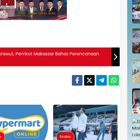
mrawut, Pemkot Makassar Bahas Perencanaan
s
Ekobis