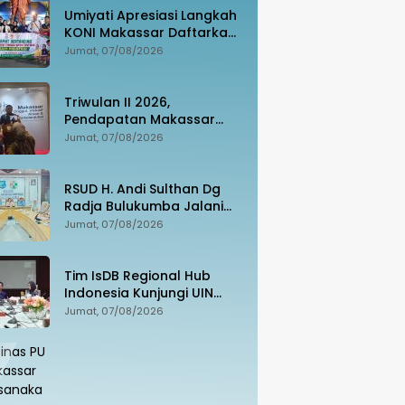
Umiyati Apresiasi Langkah
KONI Makassar Daftarkan
Seluruh Atlet PORPROV ke
Jumat, 07/08/2026
BPJS Ketenagakerjaan
Triwulan II 2026,
Pendapatan Makassar
Capai 49 Persen, Surplus
Jumat, 07/08/2026
Rp130 Miliar
RSUD H. Andi Sulthan Dg
Radja Bulukumba Jalani
Evaluasi Komprehensif
Jumat, 07/08/2026
Persiapan Akreditasi oleh
Tim Surveyor LAM-KPRS
Tim IsDB Regional Hub
Indonesia Kunjungi UIN
Alauddin, Cek Kesiapan
Jumat, 07/08/2026
Implementasi Proyek 1 T