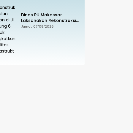
Dinas PU Makassar
Laksanakan Rekonstruksi
Jalan Beton di Jl. Tidung 6
Jumat, 07/08/2026
untuk Tingkatkan Kualitas
Infrastruktur