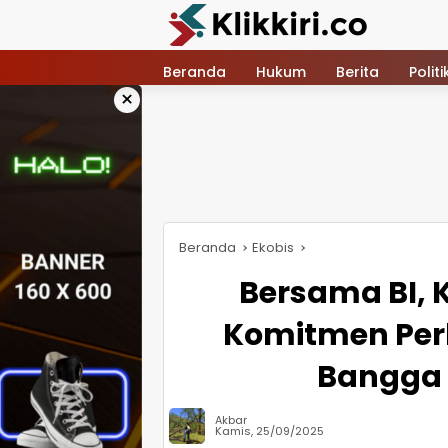
Langsung
ke
konten
Beranda
Hukum
Berita
Politi
×
Beranda
Ekobis
Bersama BI, K
Komitmen Perl
Bangga
Akbar
Kamis, 25/09/2025