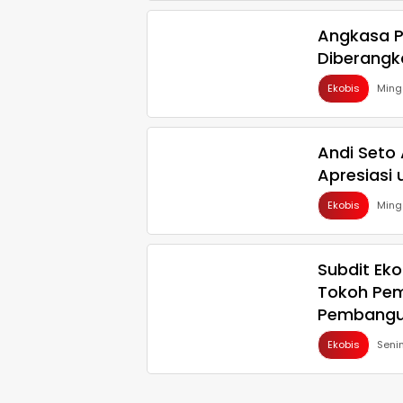
Angkasa P
Diberangk
Ekobis
Ming
Andi Seto
Apresiasi
Ekobis
Ming
Subdit Eko
Tokoh Pem
Pembangu
Ekobis
Seni