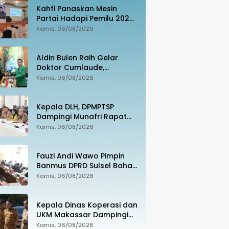
Kahfi Panaskan Mesin
Partai Hadapi Pemilu 2029.
PAN Siap Rebut
Kamis, 06/08/2026
Kemanangan di Takalar
Aldin Bulen Raih Gelar
Doktor Cumlaude,
Tawarkan Model Baru
Kamis, 06/08/2026
Pemidanaan Suap
Berbasis Keadilan
Kepala DLH, DPMPTSP
Dampingi Munafri Rapat
Bersama Kementerian LH,
Kamis, 06/08/2026
PT SUS dan Masyarakat
Fauzi Andi Wawo Pimpin
Banmus DPRD Sulsel Bahas
Rencana Kerja Tahun 2027
Kamis, 06/08/2026
Kepala Dinas Koperasi dan
UKM Makassar Dampingi
Menko Pangan Tinjau
Kamis, 06/08/2026