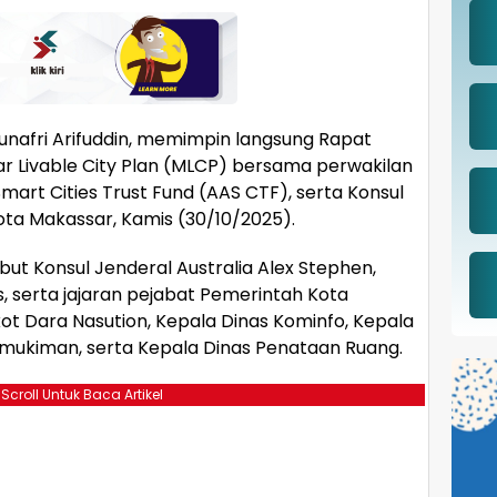
unafri Arifuddin, memimpin langsung Rapat
ar Livable City Plan (MLCP) bersama perwakilan
Smart Cities Trust Fund (AAS CTF), serta Konsul
 Kota Makassar, Kamis (30/10/2025).
ut Konsul Jenderal Australia Alex Stephen,
, serta jajaran pejabat Pemerintah Kota
kot Dara Nasution, Kepala Dinas Kominfo, Kepala
ukiman, serta Kepala Dinas Penataan Ruang.
 Scroll Untuk Baca Artikel