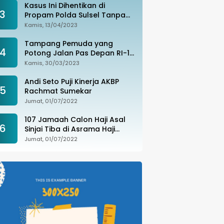
Kasus Ini Dihentikan di
3
Propam Polda Sulsel Tanpa
Kejelasan, Ada Apa?
Kamis, 13/04/2023
Tampang Pemuda yang
4
Potong Jalan Pas Depan RI-1
di Makassar Ditangkap,
Kamis, 30/03/2023
Ternyata Joki Balapan Liar
Andi Seto Puji Kinerja AKBP
5
Rachmat Sumekar
Jumat, 01/07/2022
107 Jamaah Calon Haji Asal
6
Sinjai Tiba di Asrama Haji
Sudiang
Jumat, 01/07/2022