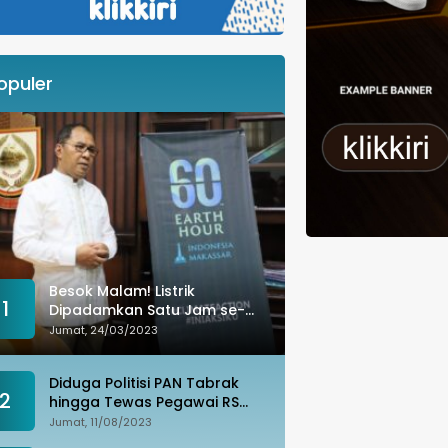
opuler
Besok Malam! Listrik
1
Dipadamkan Satu Jam se-
Kota Makassar: Merespons
Jumat, 24/03/2023
Perubahan Iklim
Diduga Politisi PAN Tabrak
2
hingga Tewas Pegawai RS
Wahidin, Istri Korban: Kami
Jumat, 11/08/2023
Tak Terima