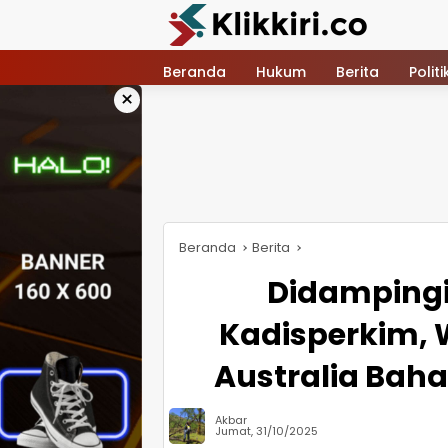
Langsung
ke
konten
Beranda
Hukum
Berita
Politi
×
Beranda
Berita
Didampingi
Kadisperkim, 
Australia Baha
Akbar
Jumat, 31/10/2025