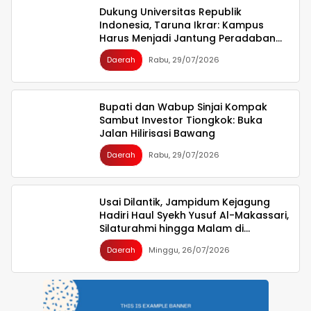
Dukung Universitas Republik
Indonesia, Taruna Ikrar: Kampus
Harus Menjadi Jantung Peradaban
seperti Jepang dan China Wujudkan
Daerah
Rabu, 29/07/2026
Indonesia Emas 2045
Bupati dan Wabup Sinjai Kompak
Sambut Investor Tiongkok: Buka
Jalan Hilirisasi Bawang
Daerah
Rabu, 29/07/2026
Usai Dilantik, Jampidum Kejagung
Hadiri Haul Syekh Yusuf Al-Makassari,
Silaturahmi hingga Malam di
Makassar
Daerah
Minggu, 26/07/2026