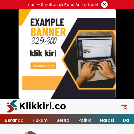
Langsung
×
Iklan — Scroll Untuk Baca Artikel Kami
ke
konten
Beranda
Hukum
Berita
Politik
Narasi
Daer