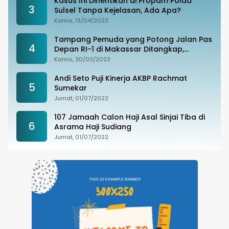
Kasus Ini Dihentikan di Propam Polda
3
Sulsel Tanpa Kejelasan, Ada Apa?
Kamis, 13/04/2023
Tampang Pemuda yang Potong Jalan Pas
4
Depan RI-1 di Makassar Ditangkap,
Ternyata Joki Balapan Liar
Kamis, 30/03/2023
Andi Seto Puji Kinerja AKBP Rachmat
5
Sumekar
Jumat, 01/07/2022
107 Jamaah Calon Haji Asal Sinjai Tiba di
6
Asrama Haji Sudiang
Jumat, 01/07/2022