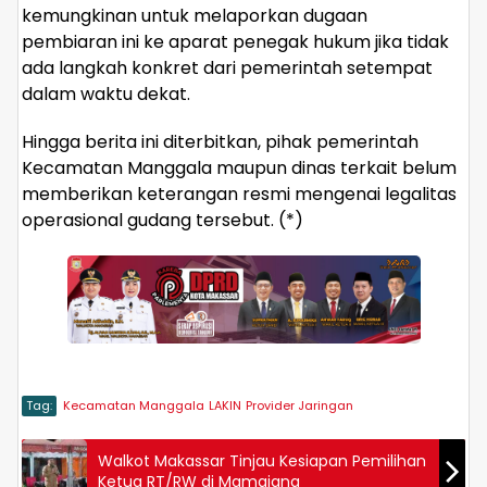
kemungkinan untuk melaporkan dugaan
pembiaran ini ke aparat penegak hukum jika tidak
ada langkah konkret dari pemerintah setempat
dalam waktu dekat.
Hingga berita ini diterbitkan, pihak pemerintah
Kecamatan Manggala maupun dinas terkait belum
memberikan keterangan resmi mengenai legalitas
operasional gudang tersebut. (*)
Tag:
Kecamatan Manggala
LAKIN
Provider Jaringan
Walkot Makassar Tinjau Kesiapan Pemilihan
Ketua RT/RW di Mamajang