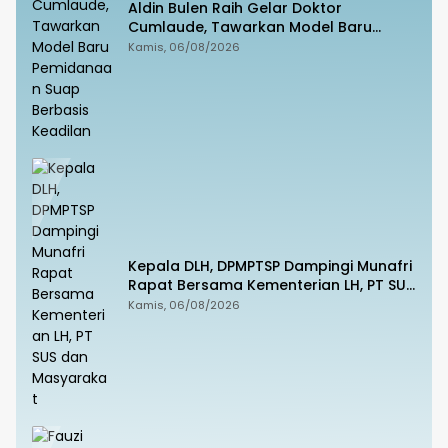
Aldin Bulen Raih Gelar Doktor
Cumlaude, Tawarkan Model Baru
Pemidanaan Suap Berbasis Keadilan
Kamis, 06/08/2026
Kepala DLH, DPMPTSP Dampingi Munafri
Rapat Bersama Kementerian LH, PT SUS
dan Masyarakat
Kamis, 06/08/2026