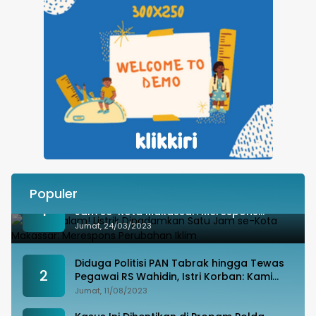
Populer
Besok Malam! Listrik Dipadamkan Satu
1
Jam se-Kota Makassar: Merespons
Perubahan Iklim
Jumat, 24/03/2023
Diduga Politisi PAN Tabrak hingga Tewas
2
Pegawai RS Wahidin, Istri Korban: Kami
Tak Terima
Jumat, 11/08/2023