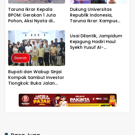
Taruna Ikrar Kepala
Dukung Universitas
BPOM: Gerakan 1 Juta
Republik Indonesia,
Pohon, Aksi Nyata di
Taruna Ikrar: Kampus
Daerah
Universitas Sriwijaya
Harus Menjadi Jantung
untuk Kelestarian Bumi
Peradaban seperti
Usai Dilantik, Jampidum
Jepang dan China
Kejagung Hadiri Haul
Wujudkan Indonesia
Syekh Yusuf Al-
Emas 2045
Makassari, Silaturahmi
Daerah
hingga Malam di
Makassar
Bupati dan Wabup Sinjai
Kompak Sambut Investor
Tiongkok: Buka Jalan
Hilirisasi Bawang