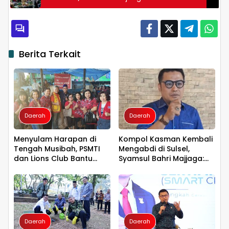
Berita Terkait
Daerah
Daerah
Menyulam Harapan di
Kompol Kasman Kembali
Tengah Musibah, PSMTI
Mengabdi di Sulsel,
dan Lions Club Bantu
Syamsul Bahri Majjaga:
Korban Kebakaran Tallo
Pengalaman Besar Layak
Dipercaya Memimpin
Daerah
Daerah