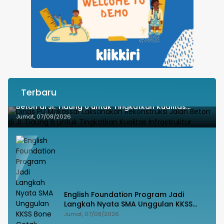
Terbaru
Dinas PU Makassar Laksanakan Rekonstruksi Jalan
Beton di Jl. Tidung 6 untuk Tingkatkan Kualitas
Infrastruktur
Jumat, 07/08/2026
English Foundation Program Jadi
Langkah Nyata SMA Unggulan KKSS
Bone Cetak Generasi Berdaya Saing
Jumat, 07/08/2026
Global