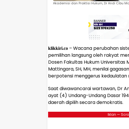
Akademisi dan Praktisi Hukum, Dr Andi Cibu M
– Wacana perubahan siste
klikkiri.co
pemilihan langsung oleh rakyat menj
Dosen Fakultas Hukum Universitas M
Mattingara, SH, MH, menilai gagas
berpotensi menggerus kedaulatan ra
Saat diwawancarai wartawan, Dr A
ayat (4) Undang-Undang Dasar 19
daerah dipilih secara demokratis.
Iklan — Scro