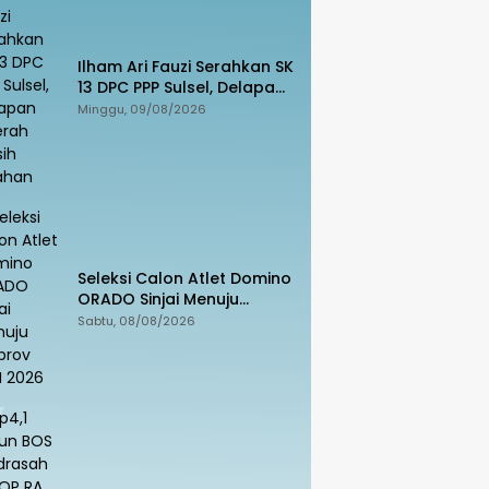
Ilham Ari Fauzi Serahkan SK
13 DPC PPP Sulsel, Delapan
Daerah Masih Ditahan
Minggu, 09/08/2026
Seleksi Calon Atlet Domino
ORADO Sinjai Menuju
Porprov XVIII 2026
Sabtu, 08/08/2026