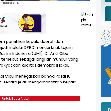
attingara SH MH.
m pemilihan kepala daerah dari
adi melalui DPRD menuai kritik tajam.
uslim Indonesia (UMI), Dr Andi Cibu
an tersebut sebagai langkah mundur yang
kyat dan kualitas demokrasi lokal.
ndi Cibu menegaskan bahwa Pasal 18
45 secara jelas mengamanatkan kepala
ll Untuk Baca Artikel
T