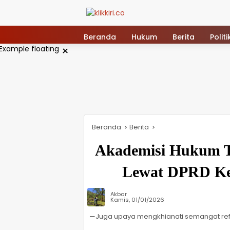
Langsung
ke
konten
Beranda
Hukum
Berita
Politi
×
Beranda
Berita
Akademisi Hukum Ta
Lewat DPRD Keb
Akbar
Kamis, 01/01/2026
—Juga upaya mengkhianati semangat re