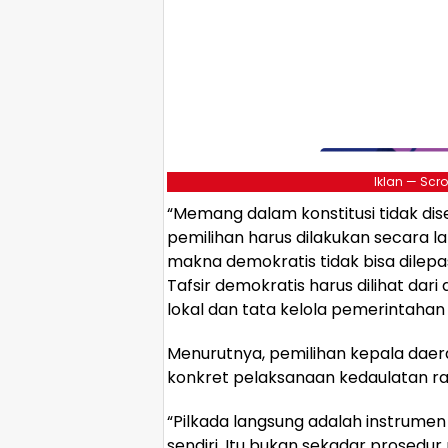
Iklan — Scro
“Memang dalam konstitusi tidak dis
pemilihan harus dilakukan secara l
makna demokratis tidak bisa dilepas
Tafsir demokratis harus dilihat da
lokal dan tata kelola pemerintahan 
Menurutnya, pemilihan kepala dae
konkret pelaksanaan kedaulatan rak
“Pilkada langsung adalah instrum
sendiri. Itu bukan sekadar prosedur