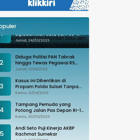
opuler
Besok Malam! Listrik
1
Dipadamkan Satu Jam se-
Kota Makassar: Merespons
Jumat, 24/03/2023
Perubahan Iklim
Diduga Politisi PAN Tabrak
2
hingga Tewas Pegawai RS
Wahidin, Istri Korban: Kami
Jumat, 11/08/2023
Tak Terima
Kasus Ini Dihentikan di
3
Propam Polda Sulsel Tanpa
Kejelasan, Ada Apa?
Kamis, 13/04/2023
Tampang Pemuda yang
4
Potong Jalan Pas Depan RI-1
di Makassar Ditangkap,
Kamis, 30/03/2023
Ternyata Joki Balapan Liar
Andi Seto Puji Kinerja AKBP
5
Rachmat Sumekar