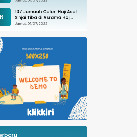
Jumat, 01/07/2022
107 Jamaah Calon Haji Asal
6
Sinjai Tiba di Asrama Haji
Sudiang
Jumat, 01/07/2022
erbaru