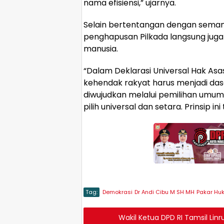
nama efisiensi,” ujarnya.
Selain bertentangan dengan seman
penghapusan Pilkada langsung juga 
manusia.
“Dalam Deklarasi Universal Hak Asa
kehendak rakyat harus menjadi d
diwujudkan melalui pemilihan umum 
pilih universal dan setara. Prinsip in
Tag:
Demokrasi
Dr Andi Cibu M SH MH
Pakar Hu
Wakil Ketua DPD RI Tamsil Li