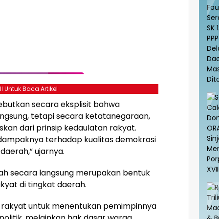
ll Untuk Baca Artikel
ebutkan secara eksplisit bahwa
angsung, tetapi secara ketatanegaraan,
kan dari prinsip kedaulatan rakyat.
ri dampaknya terhadap kualitas demokrasi
daerah,” ujarnya.
rah secara langsung merupakan bentuk
yat di tingkat daerah.
en rakyat untuk menentukan pemimpinnya
 politik, melainkan hak dasar warga