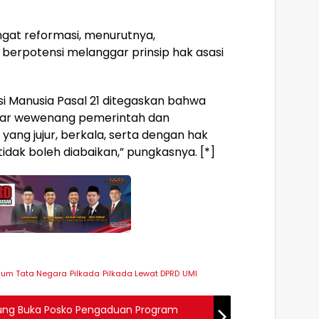
gat reformasi, menurutnya,
berpotensi melanggar prinsip hak asasi
si Manusia Pasal 21 ditegaskan bahwa
asar wewenang pemerintah dan
yang jujur, berkala, serta dengan hak
i tidak boleh diabaikan,” pungkasnya. [*]
kum Tata Negara
Pilkada
Pilkada Lewat DPRD
UMI
nrung Buka Posko Pengaduan Program