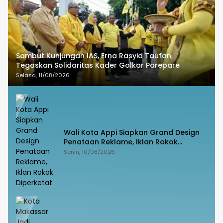
Sambut Kunjungan IAS, Erna Rasyid Taufan
Tegaskan Solidaritas Kader Golkar Parepare
Selasa, 11/08/2026
Wali Kota Appi Siapkan Grand Design
Penataan Reklame, Iklan Rokok
Diperketat
Senin, 10/08/2026