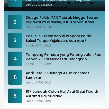
Perubahan Iklim
Jumat, 24/03/2023
Diduga Politisi PAN Tabrak hingga Tewas
2
Pegawai RS Wahidin, Istri Korban: Kami
Tak Terima
Jumat, 11/08/2023
Kasus Ini Dihentikan di Propam Polda
3
Sulsel Tanpa Kejelasan, Ada Apa?
Kamis, 13/04/2023
Tampang Pemuda yang Potong Jalan Pas
4
Depan RI-1 di Makassar Ditangkap,
Ternyata Joki Balapan Liar
Kamis, 30/03/2023
Andi Seto Puji Kinerja AKBP Rachmat
5
Sumekar
Jumat, 01/07/2022
107 Jamaah Calon Haji Asal Sinjai Tiba di
6
Asrama Haji Sudiang
Jumat, 01/07/2022