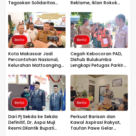
Tegaskan Solidaritas
Reklame, Iklan Rokok
Kader Golkar Parepare
Diperketat
Berita
Berita
Kota Makassar Jadi
Cegah Kebocoran PAD,
Percontohan Nasional,
Dishub Bulukumba
Kelurahan Mattoanging
Lengkapi Petugas Parkir
dan Kaluku Bodoa Jadi
dengan Rompi dan
Binaan Sadar HAM
Tanda Pengenal
Berita
Berita
Dari Pj Sekda ke Sekda
Perkuat Barisan dan
Definitif, Dr. Aspa Muji
Kawal Aspirasi Rakyat,
Resmi Dilantik Bupati
Taufan Pawe Gelar
Paris Yasir
Silaturahmi dengan