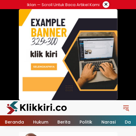
Langsung
×
Iklan — Scroll Untuk Baca Artikel Kami
ke
konten
Beranda
Hukum
Berita
Politik
Narasi
Daer