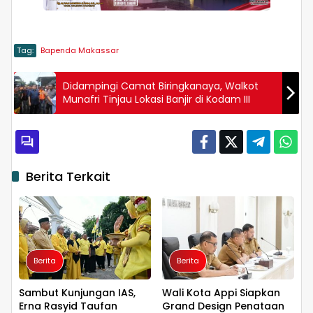
Tag:
Bapenda Makassar
Didampingi Camat Biringkanaya, Walkot
Munafri Tinjau Lokasi Banjir di Kodam III
Berita Terkait
Berita
Berita
Sambut Kunjungan IAS,
Wali Kota Appi Siapkan
Erna Rasyid Taufan
Grand Design Penataan