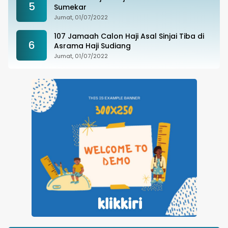
5
Sumekar
Jumat, 01/07/2022
107 Jamaah Calon Haji Asal Sinjai Tiba di
6
Asrama Haji Sudiang
Jumat, 01/07/2022