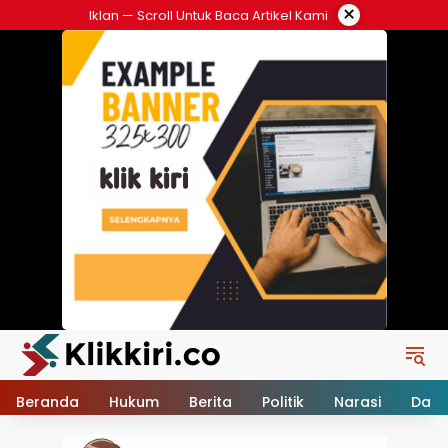
Langsung
×
Iklan — Scroll Untuk Baca Artikel Kami
ke
konten
Beranda
Hukum
Berita
Politik
Narasi
Daer