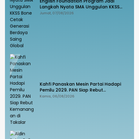
English Foundation Program Jadi
Langkah Nyata SMA Unggulan KKSS
Bone Cetak Generasi Berdaya Saing
Jumat, 07/08/2026
Global
Kahfi Panaskan Mesin Partai Hadapi
Pemilu 2029. PAN Siap Rebut
Kemanangan di Takalar
Kamis, 06/08/2026