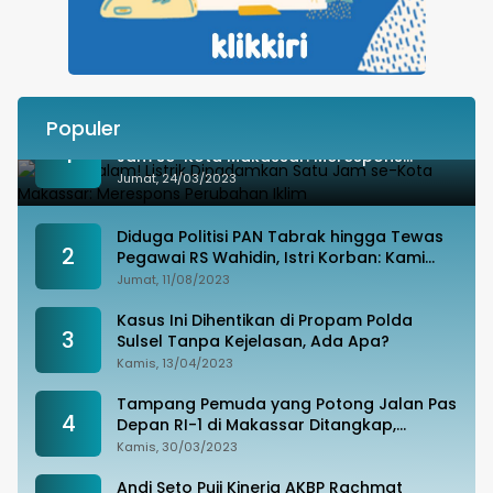
Populer
Besok Malam! Listrik Dipadamkan Satu
1
Jam se-Kota Makassar: Merespons
Perubahan Iklim
Jumat, 24/03/2023
Diduga Politisi PAN Tabrak hingga Tewas
2
Pegawai RS Wahidin, Istri Korban: Kami
Tak Terima
Jumat, 11/08/2023
Kasus Ini Dihentikan di Propam Polda
3
Sulsel Tanpa Kejelasan, Ada Apa?
Kamis, 13/04/2023
Tampang Pemuda yang Potong Jalan Pas
4
Depan RI-1 di Makassar Ditangkap,
Ternyata Joki Balapan Liar
Kamis, 30/03/2023
Andi Seto Puji Kinerja AKBP Rachmat