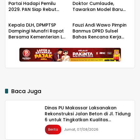
Partai Hadapi Pemilu
Doktor Cumlaude,
2029. PAN Siap Rebut
Tawarkan Model Baru
Berita
Berita
Kemanangan di Takalar
Pemidanaan Suap
Berbasis Keadilan
Kepala DLH, DPMPTSP
Fauzi Andi Wawo Pimpin
Dampingi Munafri Rapat
Banmus DPRD Sulsel
Bersama Kementerian LH,
Bahas Rencana Kerja
PT SUS dan Masyarakat
Tahun 2027
Baca Juga
Dinas PU Makassar Laksanakan
Rekonstruksi Jalan Beton di Jl. Tidung
6 untuk Tingkatkan Kualitas
Infrastruktur
Berita
Jumat, 07/08/2026