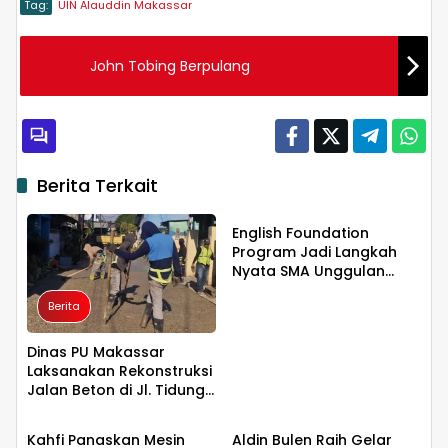
Tag:
UIN Alauddin Makassar
John Tobing Berpulang
Berita Terkait
Berita
English Foundation
Program Jadi Langkah
Nyata SMA Unggulan
KKSS Bone Cetak
Berita
Generasi Berdaya Saing
Global
Dinas PU Makassar
Laksanakan Rekonstruksi
Jalan Beton di Jl. Tidung
Berita
Berita
6 untuk Tingkatkan
Kualitas Infrastruktur
Kahfi Panaskan Mesin
Aldin Bulen Raih Gelar