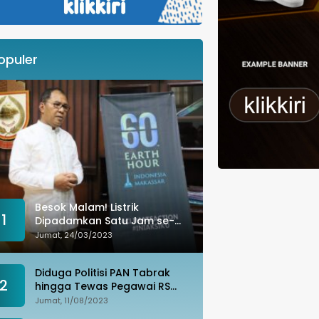
opuler
Besok Malam! Listrik
1
Dipadamkan Satu Jam se-
Kota Makassar: Merespons
Jumat, 24/03/2023
Perubahan Iklim
Diduga Politisi PAN Tabrak
2
hingga Tewas Pegawai RS
Wahidin, Istri Korban: Kami
Jumat, 11/08/2023
Tak Terima