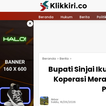
Langsung
ke
konten
Beranda
Hukum
Berita
Politi
×
Beranda
Berita
Bupati Sinjai I
Koperasi Mera
Akbar
Sabtu, 16/05/2026