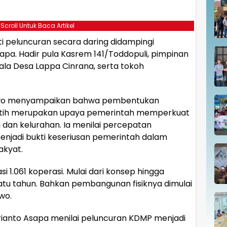
 Scroll Untuk Baca Artikel
uti peluncuran secara daring didampingi
sapa. Hadir pula Kasrem 141/Toddopuli, pimpinan
ala Desa Lappa Cinrana, serta tokoh
owo menyampaikan bahwa pembentukan
utih merupakan upaya pemerintah memperkuat
dan kelurahan. Ia menilai percepatan
njadi bukti keseriusan pemerintah dalam
akyat.
asi 1.061 koperasi. Mulai dari konsep hingga
atu tahun. Bahkan pembangunan fisiknya dimulai
wo.
efrianto Asapa menilai peluncuran KDMP menjadi