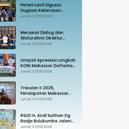
Petani Laoli Digusur,
Dugaan Kekerasan
Dilaporkan ke Polisi:
Jumat, 07/08/2026
Pendamping Hukum
hingga Penyandang
Disabilitas Jadi Korban
Merawat Dialog dan
Silaturahmi: Direktur
Intelkam Polda Sulsel yang
Jumat, 07/08/2026
Baru Temui Pengurus PBHI
Umiyati Apresiasi Langkah
KONI Makassar Daftarkan
Seluruh Atlet PORPROV ke
Jumat, 07/08/2026
BPJS Ketenagakerjaan
Triwulan II 2026,
Pendapatan Makassar
Capai 49 Persen, Surplus
Jumat, 07/08/2026
Rp130 Miliar
RSUD H. Andi Sulthan Dg
Radja Bulukumba Jalani
Evaluasi Komprehensif
Jumat, 07/08/2026