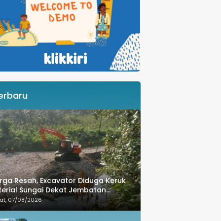
erbaru
ga Resah, Excavator Diduga Keruk
erial Sungai Dekat Jembatan
nghubung Luwu Utara–Luwu Timur
at, 07/08/2026