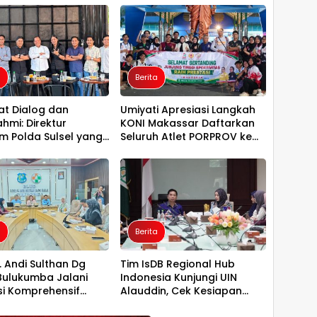
a
Berita
t Dialog dan
Umiyati Apresiasi Langkah
ahmi: Direktur
KONI Makassar Daftarkan
am Polda Sulsel yang
Seluruh Atlet PORPROV ke
emui Pengurus PBHI
BPJS Ketenagakerjaan
a
Berita
. Andi Sulthan Dg
Tim IsDB Regional Hub
Bulukumba Jalani
Indonesia Kunjungi UIN
si Komprehensif
Alauddin, Cek Kesiapan
pan Akreditasi oleh
Implementasi Proyek 1 T