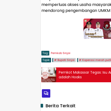
memperluas akses usaha masyaraka
mendorong pengembangan UMKM be
Tag:
Pemkab Sinjai
Topik:
Bupati Sinjai
Koperasi merah puti
Pemkot Makassar Tegas: Isu A
adalah Hoaks
Berita Terkait