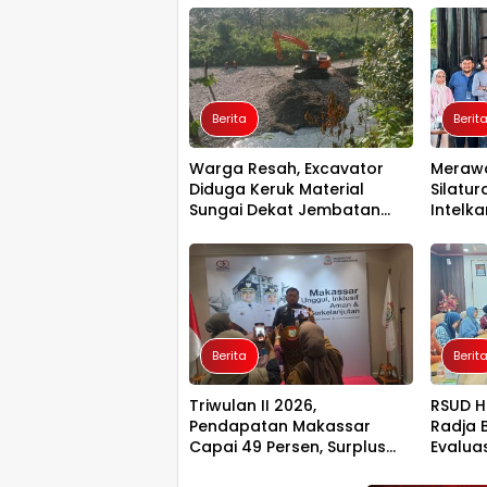
Berita
Berit
Warga Resah, Excavator
Merawa
Diduga Keruk Material
Silatur
Sungai Dekat Jembatan
Intelk
Penghubung Luwu Utara–
Baru T
Luwu Timur
Berita
Berit
Triwulan II 2026,
RSUD H
Pendapatan Makassar
Radja 
Capai 49 Persen, Surplus
Evalua
Rp130 Miliar
Persia