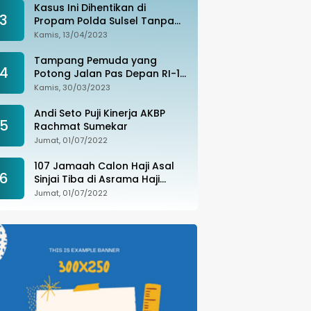
Kasus Ini Dihentikan di
3
Propam Polda Sulsel Tanpa
Kejelasan, Ada Apa?
Kamis, 13/04/2023
Tampang Pemuda yang
4
Potong Jalan Pas Depan RI-1
di Makassar Ditangkap,
Kamis, 30/03/2023
Ternyata Joki Balapan Liar
Andi Seto Puji Kinerja AKBP
5
Rachmat Sumekar
Jumat, 01/07/2022
107 Jamaah Calon Haji Asal
6
Sinjai Tiba di Asrama Haji
Sudiang
Jumat, 01/07/2022