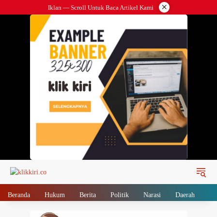
Langsung
×
Iklan — Scroll Untuk Baca Artikel Kami
ke
konten
Beranda
Hukum
Berita
Politik
Narasi
Daerah
Me