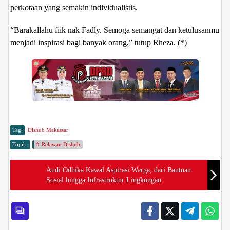
perkotaan yang semakin individualistis.
“Barakallahu fiik nak Fadly. Semoga semangat dan ketulusanmu
menjadi inspirasi bagi banyak orang,” tutup Rheza. (*)
Tag:
Dishub Makassar
Topik:
Relawan Dishub
Andi Odhika Kawal Aspirasi Warga, dari Bantuan
Sosial hingga Infrastruktur Lingkungan