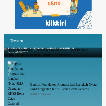
Terbaru
Dinas PU Makassar Laksanakan Rekonstruksi Jalan Beton di Jl.
Tidung 6 untuk Tingkatkan Kualitas Infrastruktur
Jumat, 07/08/2026
English Foundation Program Jadi Langkah Nyata
SMA Unggulan KKSS Bone Cetak Generasi
Berdaya Saing Global
Jumat, 07/08/2026