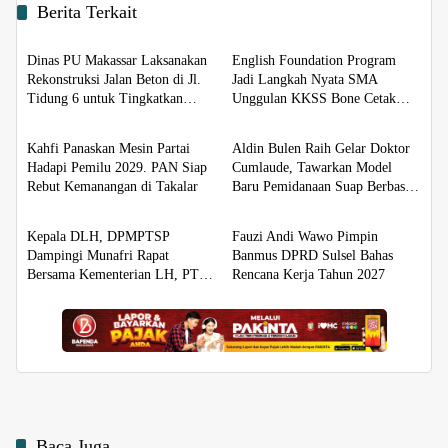
Berita Terkait
Berita
Berita
Dinas PU Makassar Laksanakan
English Foundation Program
Rekonstruksi Jalan Beton di Jl.
Jadi Langkah Nyata SMA
Tidung 6 untuk Tingkatkan
Unggulan KKSS Bone Cetak
Berita
Berita
Kualitas Infrastruktur
Generasi Berdaya Saing Global
Kahfi Panaskan Mesin Partai
Aldin Bulen Raih Gelar Doktor
Hadapi Pemilu 2029. PAN Siap
Cumlaude, Tawarkan Model
Rebut Kemanangan di Takalar
Baru Pemidanaan Suap Berbasis
Berita
Berita
Keadilan
Kepala DLH, DPMPTSP
Fauzi Andi Wawo Pimpin
Dampingi Munafri Rapat
Banmus DPRD Sulsel Bahas
Bersama Kementerian LH, PT
Rencana Kerja Tahun 2027
SUS dan Masyarakat
Baca Juga