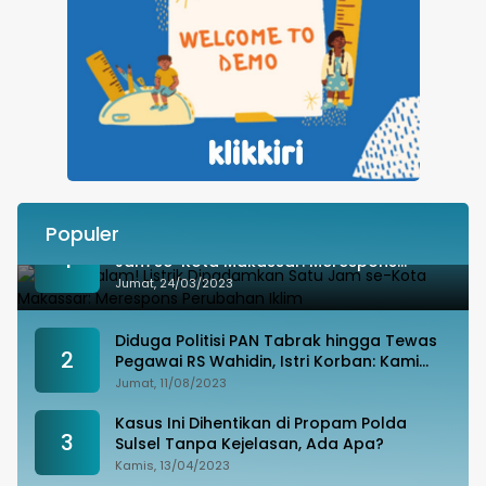
Populer
Besok Malam! Listrik Dipadamkan Satu
1
Jam se-Kota Makassar: Merespons
Perubahan Iklim
Jumat, 24/03/2023
Diduga Politisi PAN Tabrak hingga Tewas
2
Pegawai RS Wahidin, Istri Korban: Kami
Tak Terima
Jumat, 11/08/2023
Kasus Ini Dihentikan di Propam Polda
3
Sulsel Tanpa Kejelasan, Ada Apa?
Kamis, 13/04/2023