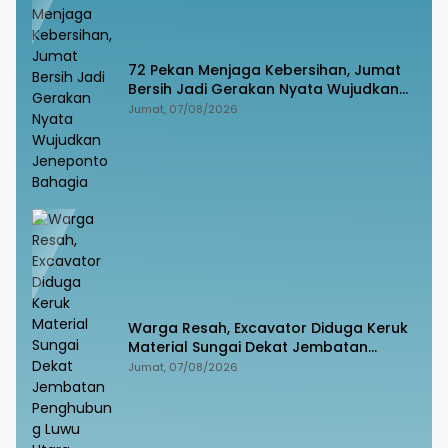
72 Pekan Menjaga Kebersihan, Jumat
Bersih Jadi Gerakan Nyata Wujudkan
Jeneponto Bahagia
Jumat, 07/08/2026
Warga Resah, Excavator Diduga Keruk
Material Sungai Dekat Jembatan
Penghubung Luwu Utara–Luwu Timur
Jumat, 07/08/2026