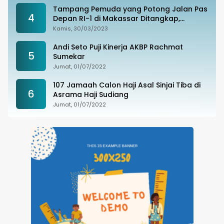
Tampang Pemuda yang Potong Jalan Pas
4
Depan RI-1 di Makassar Ditangkap,
Ternyata Joki Balapan Liar
Kamis, 30/03/2023
Andi Seto Puji Kinerja AKBP Rachmat
5
Sumekar
Jumat, 01/07/2022
107 Jamaah Calon Haji Asal Sinjai Tiba di
6
Asrama Haji Sudiang
Jumat, 01/07/2022