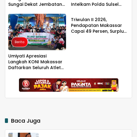
Sungai Dekat Jembatan
Intelkam Polda Sulsel
Berita
Penghubung Luwu Utara–
yang Baru Temui
Luwu Timur
Pengurus PBHI
Triwulan II 2026,
Pendapatan Makassar
Capai 49 Persen, Surplus
Rp130 Miliar
Berita
Umiyati Apresiasi
Langkah KONI Makassar
Daftarkan Seluruh Atlet
PORPROV ke BPJS
Ketenagakerjaan
Baca Juga