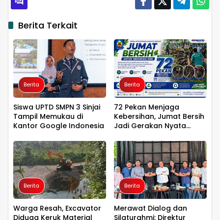
Berita Terkait
Berita
Berita
Siswa UPTD SMPN 3 Sinjai
72 Pekan Menjaga
Tampil Memukau di
Kebersihan, Jumat Bersih
Kantor Google Indonesia
Jadi Gerakan Nyata
Wujudkan Jeneponto
Bahagia
Berita
Berita
Warga Resah, Excavator
Merawat Dialog dan
Diduga Keruk Material
Silaturahmi: Direktur