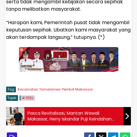
serta tidak mengambil kebijakan secara sepihak
tanpa melibatkan masyarakat.
“Harapan kami, Pemerintah pusat tidak mengambil
keputusan sepihak. Libatkan kami masyarakat yang
akan terdampak langsung,” tutupnya. (*)
Tag:
Kecamatan Tamalanrea
Pemkot Makassar
Topik:
PSEL
Pasca Revitalisasi, Mantan Wawali
Makassar, Herry Iskandar Puji Keindahan
Pasanggrahan Tanete