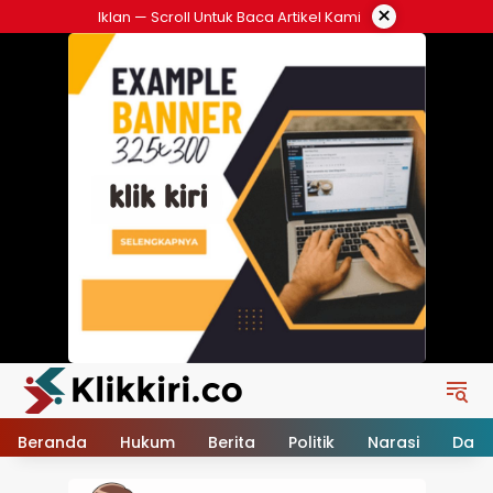
Langsung
×
Iklan — Scroll Untuk Baca Artikel Kami
ke
konten
Beranda
Hukum
Berita
Politik
Narasi
Daer