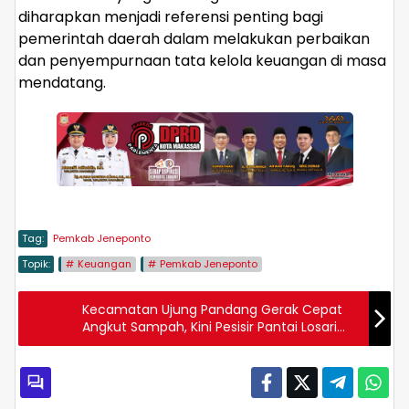
diharapkan menjadi referensi penting bagi
pemerintah daerah dalam melakukan perbaikan
dan penyempurnaan tata kelola keuangan di masa
mendatang.
Tag:
Pemkab Jeneponto
Topik:
Keuangan
Pemkab Jeneponto
Kecamatan Ujung Pandang Gerak Cepat
Angkut Sampah, Kini Pesisir Pantai Losari
Kembali Bersih