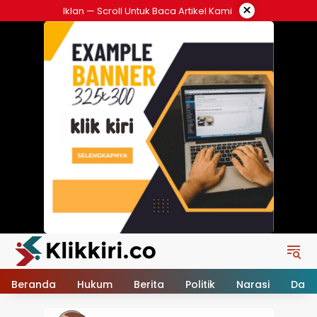
Langsung
×
Iklan — Scroll Untuk Baca Artikel Kami
ke
konten
Beranda
Hukum
Berita
Politik
Narasi
Daer