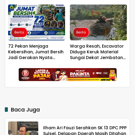
Jadwal Pengajuannya!
Berita
Berita
72 Pekan Menjaga
Warga Resah, Excavator
Kebersihan, Jumat Bersih
Diduga Keruk Material
Jadi Gerakan Nyata
Sungai Dekat Jembatan
Wujudkan Jeneponto
Penghubung Luwu Utara–
Bahagia
Luwu Timur
Baca Juga
Ilham Ari Fauzi Serahkan SK 13 DPC PPP
Sulsel, Delapan Daerah Masih Ditahan