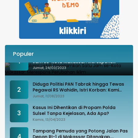
Populer
Besok Malam! Listrik Dipadamkan Satu
1
Jam se-Kota Makassar: Merespons
Perubahan Iklim
Jumat, 24/03/2023
Diduga Politisi PAN Tabrak hingga Tewas
2
Pegawai RS Wahidin, Istri Korban: Kami
Tak Terima
Jumat, 11/08/2023
Kasus Ini Dihentikan di Propam Polda
3
Sulsel Tanpa Kejelasan, Ada Apa?
Kamis, 13/04/2023
Tampang Pemuda yang Potong Jalan Pas
4
Depan RI-1 di Makassar Ditangkap,