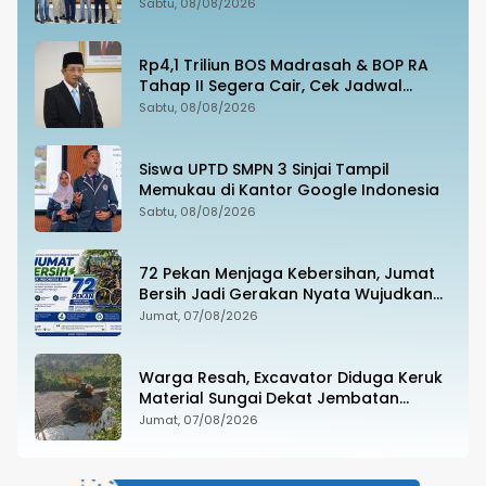
Sabtu, 08/08/2026
Rp4,1 Triliun BOS Madrasah & BOP RA
Tahap II Segera Cair, Cek Jadwal
Pengajuannya!
Sabtu, 08/08/2026
Siswa UPTD SMPN 3 Sinjai Tampil
Memukau di Kantor Google Indonesia
Sabtu, 08/08/2026
72 Pekan Menjaga Kebersihan, Jumat
Bersih Jadi Gerakan Nyata Wujudkan
Jeneponto Bahagia
Jumat, 07/08/2026
Warga Resah, Excavator Diduga Keruk
Material Sungai Dekat Jembatan
Penghubung Luwu Utara–Luwu Timur
Jumat, 07/08/2026