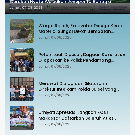
Gerakan Nyata Wujudkan Jeneponto Bahagia
Jumat, 07/08/2026
Warga Resah, Excavator Diduga Keruk
Material Sungai Dekat Jembatan
Penghubung Luwu Utara–Luwu Timur
Jumat, 07/08/2026
Petani Laoli Digusur, Dugaan Kekerasan
Dilaporkan ke Polisi: Pendamping
Hukum hingga Penyandang Disabilitas
Jumat, 07/08/2026
Jadi Korban
Merawat Dialog dan Silaturahmi:
Direktur Intelkam Polda Sulsel yang
Baru Temui Pengurus PBHI
Jumat, 07/08/2026
Umiyati Apresiasi Langkah KONI
Makassar Daftarkan Seluruh Atlet
PORPROV ke BPJS Ketenagakerjaan
Jumat, 07/08/2026