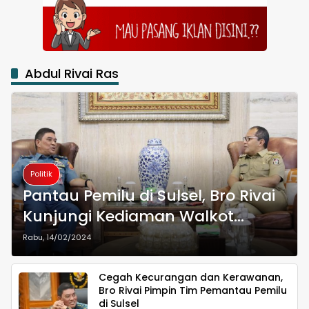
Abdul Rivai Ras
Politik
Pantau Pemilu di Sulsel, Bro Rivai
Kunjungi Kediaman Walkot
Makassar
Rabu, 14/02/2024
Cegah Kecurangan dan Kerawanan,
Bro Rivai Pimpin Tim Pemantau Pemilu
di Sulsel