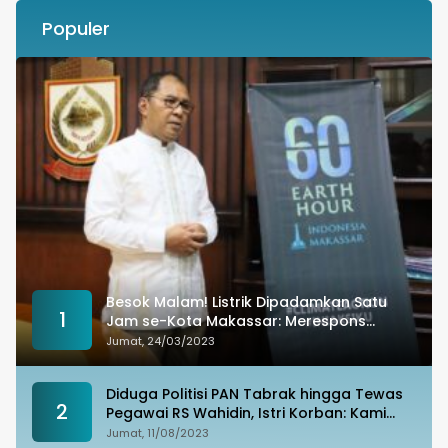
Populer
Besok Malam! Listrik Dipadamkan Satu
1
Jam se-Kota Makassar: Merespons
Perubahan Iklim
Jumat, 24/03/2023
Diduga Politisi PAN Tabrak hingga Tewas
2
Pegawai RS Wahidin, Istri Korban: Kami
Tak Terima
Jumat, 11/08/2023