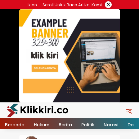
Langsung
×
Iklan — Scroll Untuk Baca Artikel Kami
ke
konten
Beranda
Hukum
Berita
Politik
Narasi
Daer